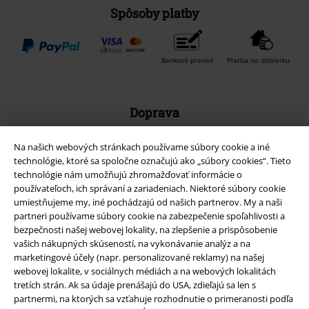
Spôsoby platby
Bankový prevod
Platba na dobierku
Doprava
Na našich webových stránkach používame súbory cookie a iné
technológie, ktoré sa spoločne označujú ako „súbory cookies“. Tieto
technológie nám umožňujú zhromažďovať informácie o
používateľoch, ich správaní a zariadeniach. Niektoré súbory cookie
Nová aplikácia EMP
umiestňujeme my, iné pochádzajú od našich partnerov. My a naši
partneri používame súbory cookie na zabezpečenie spoľahlivosti a
Stiahnite si novú EMP aplikáciu zdarma a využite všetky nové
bezpečnosti našej webovej lokality, na zlepšenie a prispôsobenie
funkcie a výhody!
vašich nákupných skúseností, na vykonávanie analýz a na
marketingové účely (napr. personalizované reklamy) na našej
webovej lokalite, v sociálnych médiách a na webových lokalitách
tretích strán. Ak sa údaje prenášajú do USA, zdieľajú sa len s
partnermi, na ktorých sa vzťahuje rozhodnutie o primeranosti podľa