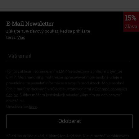
15%
E-Mail Newsletter
Zľava
Získajte 15% zľavový poukaz, keď sa prihlásite
teraz!
Viac
Týmto súhlasím so zasielaním EMP Newslettra a súhlasím s tým, že
E.M.P. Merchandising mbH môže spracovávať moje osobné údaje a
pravidelne mi posielať informácie o svojich produktoch. Moje osobné
údaje budú spracované v súlade s ustanoveniami v
Ochrana osobných
údajov
. Súhlas môžem kedykoľvek odvolať kliknutím na odhlasovací
odkaz/link.
Unsubscribe
here
.
Odoberať
*Platí iba online a kód je platný len 4 týždne. Nie je možné kombinovať s