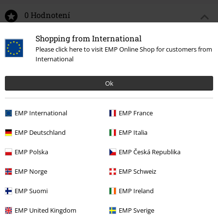
0 Hodnotení
Shopping from International
Podeľte sa o váš názor "Jack".
Please click here to visit EMP Online Shop for customers from
International
Napísať hodnotenie
Ok
EMP International
EMP France
EMP Deutschland
EMP Italia
EMP Polska
EMP Česká Republika
EMP Norge
EMP Schweiz
Naposledy navštívené
EMP Suomi
EMP Ireland
EMP United Kingdom
EMP Sverige