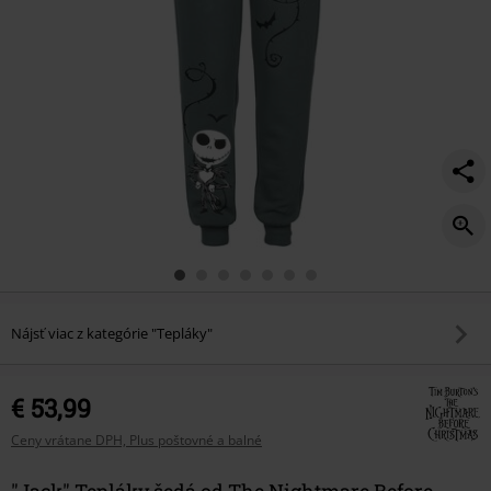
Nájsť viac z kategórie "Tepláky"
€ 53,99
Ceny vrátane DPH, Plus poštovné a balné
"Jack" Tepláky šedá od The Nightmare Before