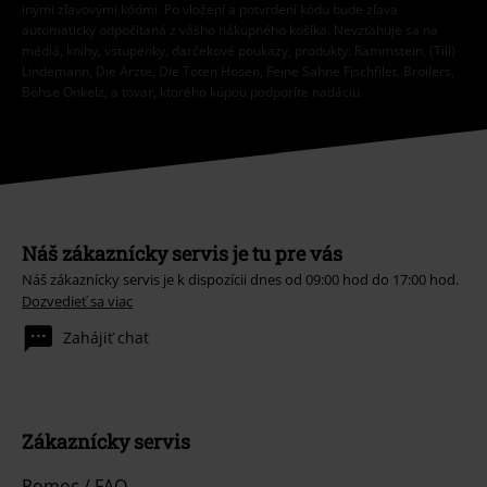
inými zľavovými kódmi. Po vložení a potvrdení kódu bude zľava
automaticky odpočítaná z vášho nákupného košíka. Nevzťahuje sa na
médiá, knihy, vstupenky, darčekové poukazy, produkty: Rammstein, (Till)
Lindemann, Die Ärzte, Die Toten Hosen, Feine Sahne Fischfilet, Broilers,
Böhse Onkelz, a tovar, ktorého kúpou podporíte nadáciu.
Náš zákaznícky servis je tu pre vás
Náš zákaznícky servis je k dispozícii dnes od 09:00 hod do 17:00 hod.
Dozvedieť sa viac
Zahájiť chat
Zákaznícky servis
Pomoc / FAQ