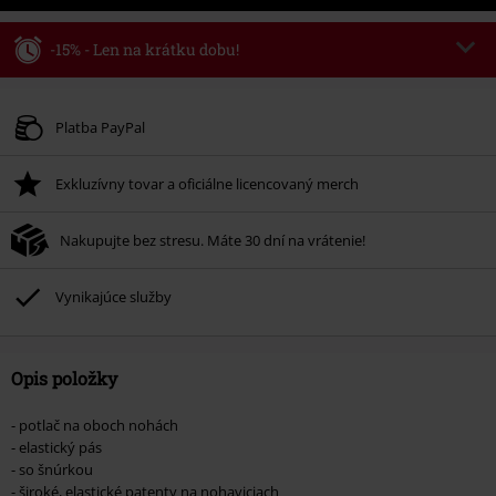
-15% - Len na krátku dobu!
Kód poukazu
WEEKEND
Kopírovať kód
Platné do 8/9/26
Platba PayPal
Minimálna hodnota objednávky 49,99 €.
Exkluzívny tovar a oficiálne licencovaný merch
Po zadaní kódu v košíku, sa zľava uplatní automaticky.
Nemožno kombinovať s inými akciovými kódmi. Zľava sa nevzťahuje na:
Nakupujte bez stresu. Máte 30 dní na vrátenie!
knihy, médiá, vstupenky, Rammstein, (Till) Lindemann, Böhse Onkelz,
Broilers, Die Ärzte, Die Toten Hosen, Metality, darčekové poukazy a položky,
ktorých kúpou podporíte nadáciu.
Vynikajúce služby
Opis položky
- potlač na oboch nohách
- elastický pás
- so šnúrkou
- široké, elastické patenty na nohaviciach