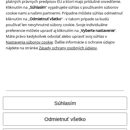
platných právnych predpisov EÚ a ktorí majú príslušné osvedčenie.
A Warner Music Group Company
Kliknutím na „
Súhlasím
“ vyjadrujete súhlas s používaním súborov
cookie nami a našimi partnermi. Prípadne môžete súhlas odmietnuť
kliknutím na „
Odmietnuť všetko
“ - v takom prípade sa budú
používať len nevyhnutné súbory cookie. Svoje individuálne
preferencie môžete upraviť aj kliknutím na „
Vyberte nastavenie
“.
Máte právo kedykoľvek odvolať alebo upraviť svoj súhlas v
Nastavenia súborov cookie
. Ďalšie informácie o ochrane údajov
nájdete na stránke
Zásady ochrany osobných údajov
.
Právne informácie
Podmienky
Súhlasím
Imprint
Odmietnuť všetko
Ochrana osobných údajov