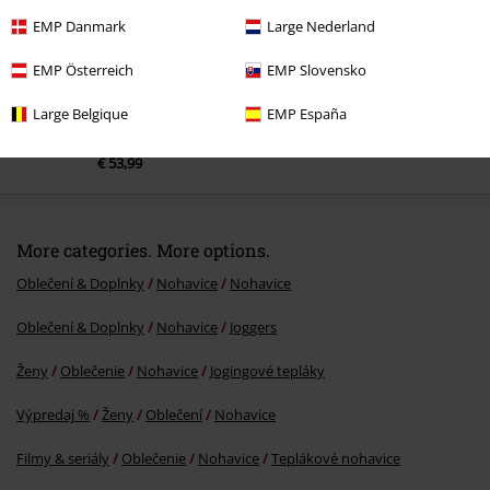
EMP Danmark
Large Nederland
EMP Österreich
EMP Slovensko
Large Belgique
EMP España
€ 53,99
More categories. More options.
Oblečení & Doplnky
Nohavice
Nohavice
Oblečení & Doplnky
Nohavice
Joggers
Ženy
Oblečenie
Nohavice
Jogingové tepláky
Výpredaj %
Ženy
Oblečení
Nohavice
Filmy & seriály
Oblečenie
Nohavice
Teplákové nohavice