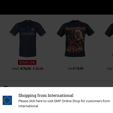
ZĽAVA 25%
€ 19,99
OMC
€ 79,99
€ 59,99
Od
Od
0 Hodnotení
Shopping from International
Please click here to visit EMP Online Shop for customers from
Podeľte sa o váš názor "Iron Maiden Logo".
International
Napísať hodnotenie