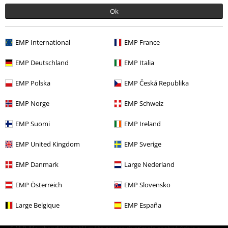
Ok
EMP International
EMP France
EMP Deutschland
EMP Italia
EMP Polska
EMP Česká Republika
EMP Norge
EMP Schweiz
EMP Suomi
EMP Ireland
15%
E-Mail Newsletter
Zľava
EMP United Kingdom
EMP Sverige
Získajte 15% zľavový poukaz, keď sa prihlásite
teraz!
Viac
EMP Danmark
Large Nederland
EMP Österreich
EMP Slovensko
Large Belgique
EMP España
Týmto súhlasím so zasielaním EMP Newslettra a súhlasím s tým, že