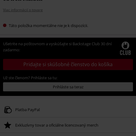
Viac informácií o tovare
Táto položka momentálne nie je k dispozícii.
Ušetrite na poštovnom a vyskúšajte si Backstage Club 30 dní
zadarmo:
Pridajte si skúšobné členstvo do košíka
Už ste členom? Prihláste sa tu:
Prihláste sa teraz
Platba PayPal
Exkluzívny tovar a oficiálne licencovaný merch