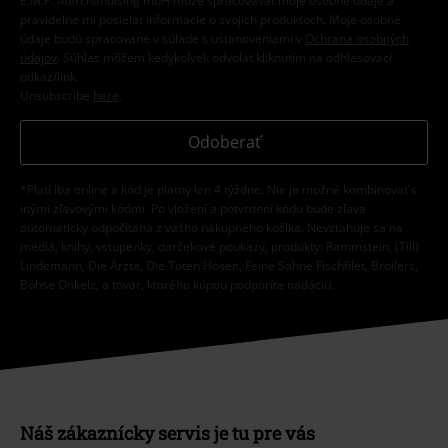
E.M.P. Merchandising mbH môže spracovávať moje osobné údaje a
pravidelne mi posielať informácie o svojich produktoch. Moje osobné
údaje budú spracované v súlade s ustanoveniami v
Ochrana osobných
údajov
. Súhlas môžem kedykoľvek odvolať kliknutím na odhlasovací
odkaz/link.
Unsubscribe
here
.
Odoberať
*Platí iba online a kód je platný len 4 týždne. Nie je možné kombinovať s
inými zľavovými kódmi. Po vložení a potvrdení kódu bude zľava
automaticky odpočítaná z vášho nákupného košíka. Nevzťahuje sa na
médiá, knihy, vstupenky, darčekové poukazy, produkty: Rammstein, (Till)
Lindemann, Die Ärzte, Die Toten Hosen, Feine Sahne Fischfilet, Broilers,
Böhse Onkelz, a tovar, ktorého kúpou podporíte nadáciu.
Náš zákaznícky servis je tu pre vás