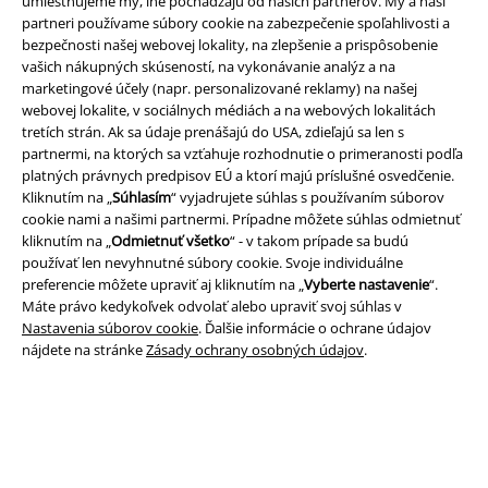
umiestňujeme my, iné pochádzajú od našich partnerov. My a naši
partneri používame súbory cookie na zabezpečenie spoľahlivosti a
bezpečnosti našej webovej lokality, na zlepšenie a prispôsobenie
Právne informácie
vašich nákupných skúseností, na vykonávanie analýz a na
marketingové účely (napr. personalizované reklamy) na našej
Podmienky
webovej lokalite, v sociálnych médiách a na webových lokalitách
tretích strán. Ak sa údaje prenášajú do USA, zdieľajú sa len s
Imprint
partnermi, na ktorých sa vzťahuje rozhodnutie o primeranosti podľa
platných právnych predpisov EÚ a ktorí majú príslušné osvedčenie.
Ochrana osobných údajov
Kliknutím na „
Súhlasím
“ vyjadrujete súhlas s používaním súborov
cookie nami a našimi partnermi. Prípadne môžete súhlas odmietnuť
kliknutím na „
Odmietnuť všetko
“ - v takom prípade sa budú
Likvidácia odpadu a ochrana životného prostredia
používať len nevyhnutné súbory cookie. Svoje individuálne
preferencie môžete upraviť aj kliknutím na „
Vyberte nastavenie
“.
Vyhlásenie o zhode
Máte právo kedykoľvek odvolať alebo upraviť svoj súhlas v
Nastavenia súborov cookie
. Ďalšie informácie o ochrane údajov
Informácie o prístupnosti
nájdete na stránke
Zásady ochrany osobných údajov
.
Nastavenia súborov cookie
Odstúpenie od zmluvy