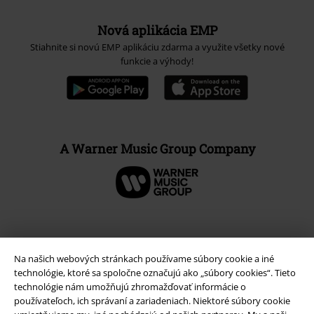
Nová aplikácia EMP
Stiahnite si novú EMP aplikáciu zdarma a využite všetky nové
funkcie a výhody!
A Warner Music Group Company
Na našich webových stránkach používame súbory cookie a iné
technológie, ktoré sa spoločne označujú ako „súbory cookies“. Tieto
technológie nám umožňujú zhromažďovať informácie o
používateľoch, ich správaní a zariadeniach. Niektoré súbory cookie