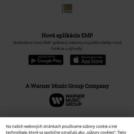
Nová aplikácia EMP
Stiahnite si novú EMP aplikáciu zdarma a využite všetky nové
funkcie a výhody!
A Warner Music Group Company
Na našich webových stránkach používame súbory cookie a iné
technológie, ktoré sa spoločne označujú ako „súbory cookies“. Tieto