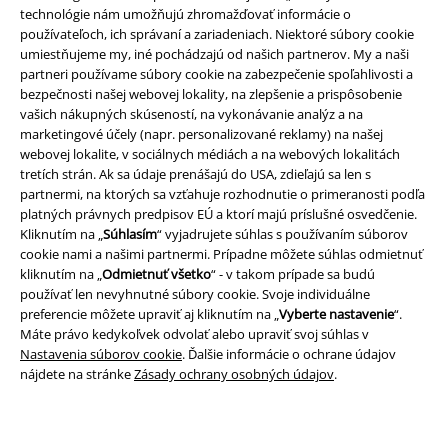
technológie nám umožňujú zhromažďovať informácie o
používateľoch, ich správaní a zariadeniach. Niektoré súbory cookie
umiestňujeme my, iné pochádzajú od našich partnerov. My a naši
partneri používame súbory cookie na zabezpečenie spoľahlivosti a
bezpečnosti našej webovej lokality, na zlepšenie a prispôsobenie
vašich nákupných skúseností, na vykonávanie analýz a na
Právne informácie
marketingové účely (napr. personalizované reklamy) na našej
webovej lokalite, v sociálnych médiách a na webových lokalitách
Podmienky
tretích strán. Ak sa údaje prenášajú do USA, zdieľajú sa len s
partnermi, na ktorých sa vzťahuje rozhodnutie o primeranosti podľa
Imprint
platných právnych predpisov EÚ a ktorí majú príslušné osvedčenie.
Kliknutím na „
Súhlasím
“ vyjadrujete súhlas s používaním súborov
cookie nami a našimi partnermi. Prípadne môžete súhlas odmietnuť
Ochrana osobných údajov
kliknutím na „
Odmietnuť všetko
“ - v takom prípade sa budú
používať len nevyhnutné súbory cookie. Svoje individuálne
Likvidácia odpadu a ochrana životného prostredia
preferencie môžete upraviť aj kliknutím na „
Vyberte nastavenie
“.
Máte právo kedykoľvek odvolať alebo upraviť svoj súhlas v
Vyhlásenie o zhode
Nastavenia súborov cookie
. Ďalšie informácie o ochrane údajov
nájdete na stránke
Zásady ochrany osobných údajov
.
Informácie o prístupnosti
Nastavenia súborov cookie