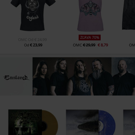
ZĽAVA 70%
OMC
Od
€ 24,99
€ 23,99
OMC
€ 29,99
€ 8,79
O
Od