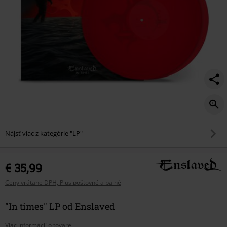
Nájsť viac z kategórie "LP"
€ 35,99
Ceny vrátane DPH, Plus poštovné a balné
"In times" LP od Enslaved
Viac informácií o tovare