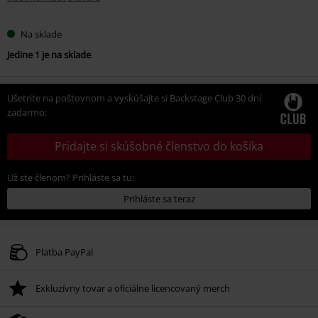
Na sklade
Jedine 1 je na sklade
Ušetrite na poštovnom a vyskúšajte si Backstage Club 30 dní
zadarmo:
Pridajte si skúšobné členstvo do košíka
Už ste členom? Prihláste sa tu:
Prihláste sa teraz
Platba PayPal
Exkluzívny tovar a oficiálne licencovaný merch