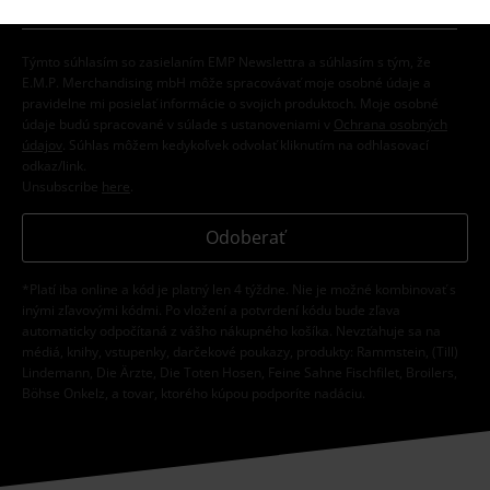
Týmto súhlasím so zasielaním EMP Newslettra a súhlasím s tým, že
E.M.P. Merchandising mbH môže spracovávať moje osobné údaje a
pravidelne mi posielať informácie o svojich produktoch. Moje osobné
údaje budú spracované v súlade s ustanoveniami v
Ochrana osobných
údajov
. Súhlas môžem kedykoľvek odvolať kliknutím na odhlasovací
odkaz/link.
Unsubscribe
here
.
Odoberať
*Platí iba online a kód je platný len 4 týždne. Nie je možné kombinovať s
inými zľavovými kódmi. Po vložení a potvrdení kódu bude zľava
automaticky odpočítaná z vášho nákupného košíka. Nevzťahuje sa na
médiá, knihy, vstupenky, darčekové poukazy, produkty: Rammstein, (Till)
Lindemann, Die Ärzte, Die Toten Hosen, Feine Sahne Fischfilet, Broilers,
Böhse Onkelz, a tovar, ktorého kúpou podporíte nadáciu.