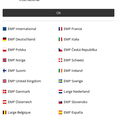
Ok
More categories. More options.
EMP International
EMP France
Merch kapiel
Média
LP
EMP Deutschland
EMP Italia
Výpredaj %
Média
Vinyl
EMP Polska
EMP Česká Republika
Merch kapiel
Žáner
Black Metal
EMP Norge
EMP Schweiz
Merch kapiel
Top Bands
Enslaved
EMP Suomi
EMP Ireland
EMP United Kingdom
EMP Sverige
15%
E-Mail Newsletter
EMP Danmark
Large Nederland
Zľava
Získajte 15% zľavový poukaz, keď sa prihlásite
EMP Österreich
EMP Slovensko
teraz!
Viac
Large Belgique
EMP España