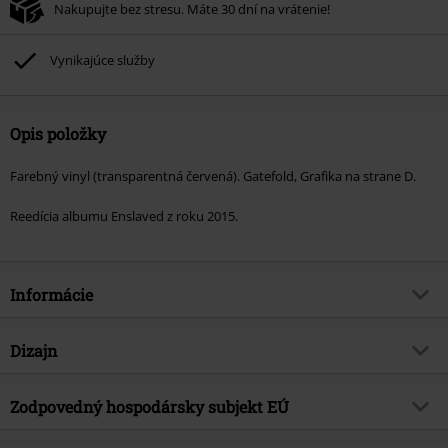
Nakupujte bez stresu. Máte 30 dní na vrátenie!
Vynikajúce služby
Opis položky
Farebný vinyl (transparentná červená). Gatefold, Grafika na strane D.
Reedícia albumu Enslaved z roku 2015.
Informácie
Tovar č.
571062
Dizajn
Názov
In times
Typ výrobku
LP
hudobný žáner
Zodpovedný hospodársky subjekt EÚ
Black Metal
Médiá - formát 1-3
2-LP
Téma produktov
Kapely
Warner Music Group Germany Holding GmbH