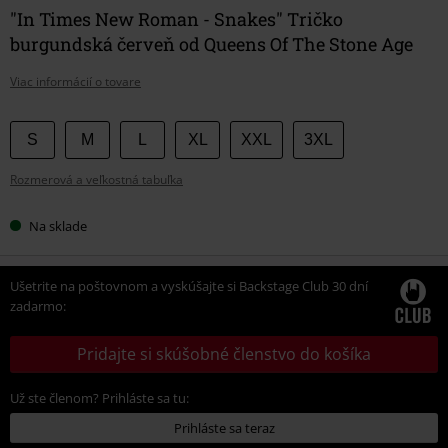
"In Times New Roman - Snakes" Tričko
burgundská červeň od Queens Of The Stone Age
Viac informácií o tovare
Vyberte
S
M
L
XL
XXL
3XL
si
Rozmerová a veľkostná tabuľka
veľkosť
Na sklade
Ušetrite na poštovnom a vyskúšajte si Backstage Club 30 dní
zadarmo:
Pridajte si skúšobné členstvo do košíka
Už ste členom? Prihláste sa tu:
Prihláste sa teraz