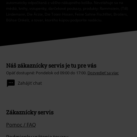
automaticky odpočítaná z vášho nákupného košíka. Nevzťahuje sa na
médiá, knihy, vstupenky, darčekové poukazy, produkty: Rammstein, (Till)
Lindemann, Die Ärzte, Die Toten Hosen, Feine Sahne Fischfilet, Broilers,
Böhse Onkelz, a tovar, ktorého kúpou podporíte nadáciu.
Náš zákaznícky servis je tu pre vás
Opäť dostupné: Pondelok od 09:00 do 17:00.
Dozvedieť sa viac
Zahájiť chat
Zákaznícky servis
Pomoc / FAQ