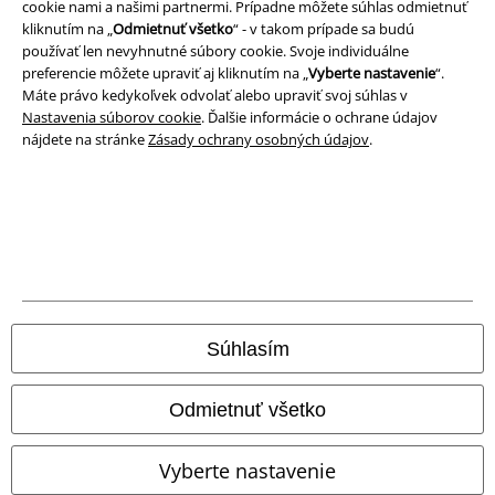
cookie nami a našimi partnermi. Prípadne môžete súhlas odmietnuť
kliknutím na „
Odmietnuť všetko
“ - v takom prípade sa budú
používať len nevyhnutné súbory cookie. Svoje individuálne
preferencie môžete upraviť aj kliknutím na „
Vyberte nastavenie
“.
Máte právo kedykoľvek odvolať alebo upraviť svoj súhlas v
Nastavenia súborov cookie
. Ďalšie informácie o ochrane údajov
nájdete na stránke
Zásady ochrany osobných údajov
.
Právne informácie
Podmienky
Súhlasím
Imprint
Odmietnuť všetko
Ochrana osobných údajov
Vyberte nastavenie
Likvidácia odpadu a ochrana životného prostredia