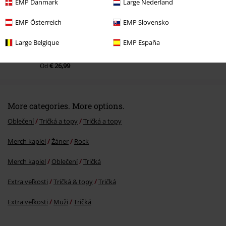
EMP Danmark
Large Nederland
EMP Österreich
EMP Slovensko
Large Belgique
EMP España
OMC
Od
€ 32,99
€ 26,99
Od
More categories. More options.
Oblečení
Tričká a topy
Tričká a topy
Merch kapiel
Žáner
Rock
Merch kapiel
Oblečení
Tričká
Extra veľkosti
Tričká & topy
Tričká
Extra veľkosti
Muži
Tričká