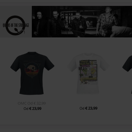
OMC
Od
€ 32,99
€ 23,99
€ 23,99
Od
Od