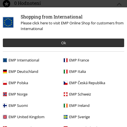
0 Hodnotení
Shopping from International
Podeľte sa o váš názor "In Times New Roman - Snakes".
Please click here to visit EMP Online Shop for customers from
International
Napísať hodnotenie
Ok
EMP International
EMP France
EMP Deutschland
EMP Italia
EMP Polska
EMP Česká Republika
EMP Norge
EMP Schweiz
Naposledy navštívené
EMP Suomi
EMP Ireland
EMP United Kingdom
EMP Sverige