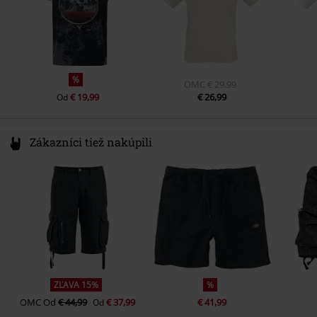
%
OMC
€ 29,99
€ 19,99
€ 26,99
Od
Zákazníci tiež nakúpili
ZĽAVA 15%
%
OMC
Od
€ 44,99
€ 37,99
€ 41,99
Od