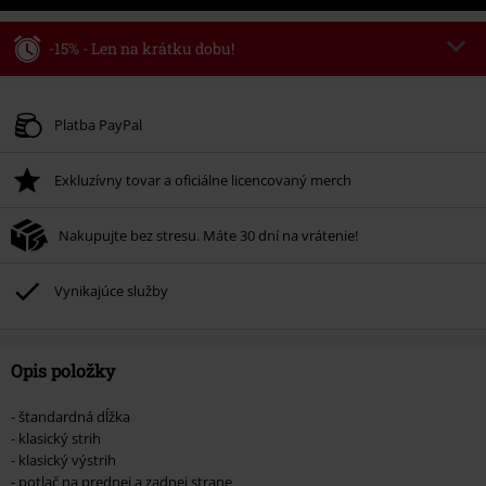
-15% - Len na krátku dobu!
Kód poukazu
WEEKEND
Kopírovať kód
Platné do 8/9/26
Platba PayPal
Minimálna hodnota objednávky 49,99 €.
Exkluzívny tovar a oficiálne licencovaný merch
Po zadaní kódu v košíku, sa zľava uplatní automaticky.
Nemožno kombinovať s inými akciovými kódmi. Zľava sa nevzťahuje na:
Nakupujte bez stresu. Máte 30 dní na vrátenie!
knihy, médiá, vstupenky, Rammstein, (Till) Lindemann, Böhse Onkelz,
Broilers, Die Ärzte, Die Toten Hosen, Metality, darčekové poukazy a položky,
ktorých kúpou podporíte nadáciu.
Vynikajúce služby
Opis položky
- štandardná dĺžka
- klasický strih
- klasický výstrih
- potlač na prednej a zadnej strane