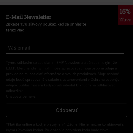
15%
E-Mail Newsletter
Zľava
Získajte 15% zľavový poukaz, keď sa prihlásite
teraz!
Viac
Týmto súhlasím so zasielaním EMP Newslettra a súhlasím s tým, že
E.M.P. Merchandising mbH môže spracovávať moje osobné údaje a
pravidelne mi posielať informácie o svojich produktoch. Moje osobné
údaje budú spracované v súlade s ustanoveniami v
Ochrana osobných
údajov
. Súhlas môžem kedykoľvek odvolať kliknutím na odhlasovací
odkaz/link.
Unsubscribe
here
.
Odoberať
*Platí iba online a kód je platný len 4 týždne. Nie je možné kombinovať s
inými zľavovými kódmi. Po vložení a potvrdení kódu bude zľava