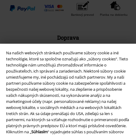
Bankový prevod
Platba na dobierku
Doprava
Na našich webových stránkach používame súbory cookie a iné
technológie, ktoré sa spoločne označujú ako „súbory cookies“. Tieto
technológie nám umožňujú zhromažďovať informácie o
používateľoch, ich správaní a zariadeniach. Niektoré súbory cookie
Nová aplikácia EMP
umiestňujeme my, iné pochádzajú od našich partnerov. My a naši
partneri používame súbory cookie na zabezpečenie spoľahlivosti a
Stiahnite si novú EMP aplikáciu zdarma a využite všetky nové
bezpečnosti našej webovej lokality, na zlepšenie a prispôsobenie
funkcie a výhody!
vašich nákupných skúseností, na vykonávanie analýz a na
marketingové účely (napr. personalizované reklamy) na našej
webovej lokalite, v sociálnych médiách a na webových lokalitách
tretích strán. Ak sa údaje prenášajú do USA, zdieľajú sa len s
partnermi, na ktorých sa vzťahuje rozhodnutie o primeranosti podľa
platných právnych predpisov EÚ a ktorí majú príslušné osvedčenie.
A Warner Music Group Company
Kliknutím na „
Súhlasím
“ vyjadrujete súhlas s používaním súborov