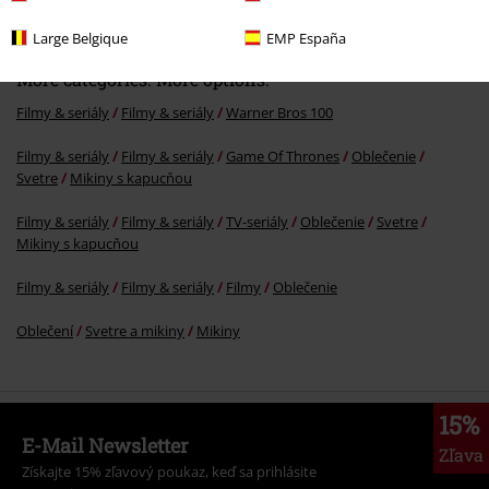
Large Belgique
EMP España
More categories. More options.
Filmy & seriály
Filmy & seriály
Warner Bros 100
Filmy & seriály
Filmy & seriály
Game Of Thrones
Oblečenie
Svetre
Mikiny s kapucňou
Filmy & seriály
Filmy & seriály
TV-seriály
Oblečenie
Svetre
Mikiny s kapucňou
Filmy & seriály
Filmy & seriály
Filmy
Oblečenie
Oblečení
Svetre a mikiny
Mikiny
15%
E-Mail Newsletter
Zľava
Získajte 15% zľavový poukaz, keď sa prihlásite