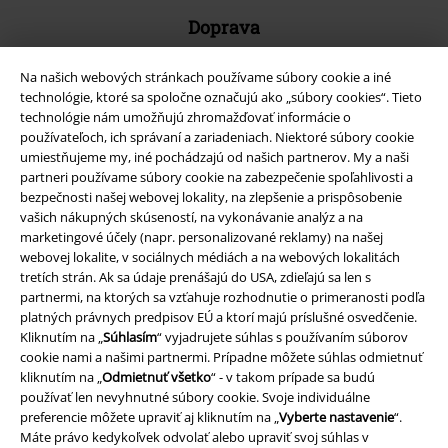
Doprava
Na našich webových stránkach používame súbory cookie a iné
technológie, ktoré sa spoločne označujú ako „súbory cookies“. Tieto
technológie nám umožňujú zhromažďovať informácie o
používateľoch, ich správaní a zariadeniach. Niektoré súbory cookie
Nová aplikácia EMP
umiestňujeme my, iné pochádzajú od našich partnerov. My a naši
partneri používame súbory cookie na zabezpečenie spoľahlivosti a
Stiahnite si novú EMP aplikáciu zdarma a využite všetky nové
bezpečnosti našej webovej lokality, na zlepšenie a prispôsobenie
funkcie a výhody!
vašich nákupných skúseností, na vykonávanie analýz a na
marketingové účely (napr. personalizované reklamy) na našej
webovej lokalite, v sociálnych médiách a na webových lokalitách
tretích strán. Ak sa údaje prenášajú do USA, zdieľajú sa len s
partnermi, na ktorých sa vzťahuje rozhodnutie o primeranosti podľa
platných právnych predpisov EÚ a ktorí majú príslušné osvedčenie.
A Warner Music Group Company
Kliknutím na „
Súhlasím
“ vyjadrujete súhlas s používaním súborov
cookie nami a našimi partnermi. Prípadne môžete súhlas odmietnuť
kliknutím na „
Odmietnuť všetko
“ - v takom prípade sa budú
používať len nevyhnutné súbory cookie. Svoje individuálne
preferencie môžete upraviť aj kliknutím na „
Vyberte nastavenie
“.
Máte právo kedykoľvek odvolať alebo upraviť svoj súhlas v