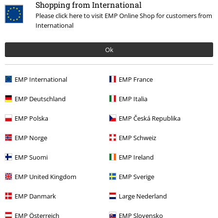
Shopping from International
Please click here to visit EMP Online Shop for customers from
International
Ok
EMP International
EMP France
EMP Deutschland
EMP Italia
Naposledy navštívené
EMP Polska
EMP Česká Republika
EMP Norge
EMP Schweiz
EMP Suomi
EMP Ireland
EMP United Kingdom
EMP Sverige
EMP Danmark
Large Nederland
ZĽAVA 64%
OMC
€ 59,99
€ 21,59
EMP Österreich
EMP Slovensko