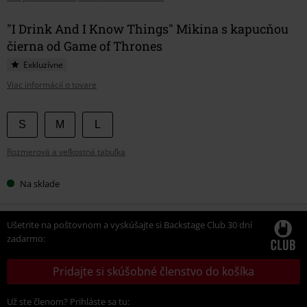
"I Drink And I Know Things" Mikina s kapucňou
čierna od Game of Thrones
Exkluzívne
Viac informácií o tovare
Vyberte
S
M
L
si
Rozmerová a veľkostná tabuľka
veľkosť
Na sklade
Ušetrite na poštovnom a vyskúšajte si Backstage Club 30 dní
zadarmo:
Pridajte si skúšobné členstvo do košíka
Už ste členom? Prihláste sa tu: