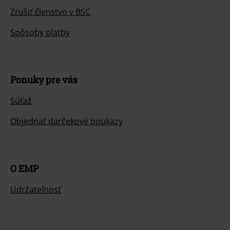
Zrušiť členstvo v BSC
Spôsoby platby
Ponuky pre vás
Súťaž
Objednať darčekové poukazy
O EMP
Udržateľnosť