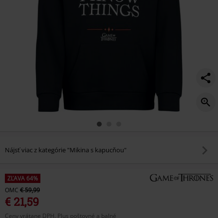
Nájsť viac z kategórie "Mikina s kapucňou"
ZĽAVA 64%
OMC
€ 59,99
€ 21,59
Ceny vrátane DPH, Plus poštovné a balné