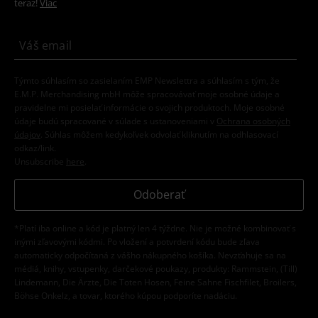
teraz!
Viac
Týmto súhlasím so zasielaním EMP Newslettra a súhlasím s tým, že
E.M.P. Merchandising mbH môže spracovávať moje osobné údaje a
pravidelne mi posielať informácie o svojich produktoch. Moje osobné
údaje budú spracované v súlade s ustanoveniami v
Ochrana osobných
údajov
. Súhlas môžem kedykoľvek odvolať kliknutím na odhlasovací
odkaz/link.
Unsubscribe
here
.
Odoberať
*Platí iba online a kód je platný len 4 týždne. Nie je možné kombinovať s
inými zľavovými kódmi. Po vložení a potvrdení kódu bude zľava
automaticky odpočítaná z vášho nákupného košíka. Nevzťahuje sa na
médiá, knihy, vstupenky, darčekové poukazy, produkty: Rammstein, (Till)
Lindemann, Die Ärzte, Die Toten Hosen, Feine Sahne Fischfilet, Broilers,
Böhse Onkelz, a tovar, ktorého kúpou podporíte nadáciu.