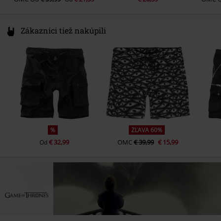
Zákazníci tiež nakúpili
%
ZĽAVA 60%
€ 32,99
OMC
€ 39,99
€ 15,99
Od