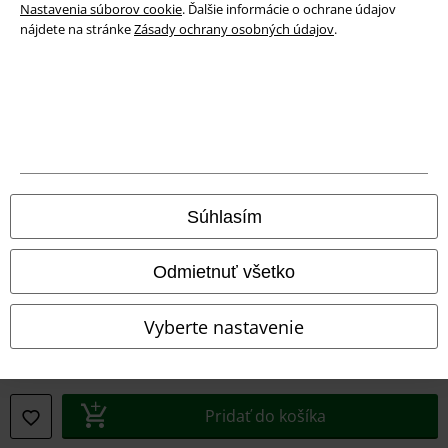
Nastavenia súborov cookie
. Ďalšie informácie o ochrane údajov
nájdete na stránke
Zásady ochrany osobných údajov
.
Právne informácie
Podmienky
Súhlasím
Imprint
Odmietnuť všetko
Ochrana osobných údajov
Vyberte nastavenie
Likvidácia odpadu a ochrana životného prostredia
Vyhlásenie o zhode
Pridať do košíka
Informácie o prístupnosti