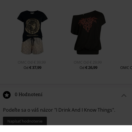
OMC
Od
€ 39,99
OMC
Od
€ 29,99
€ 37,99
€ 26,99
OMC
Od
Od
0 Hodnotení
Podeľte sa o váš názor "I Drink And I Know Things".
Napísať hodnotenie