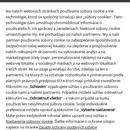
Na našich webových stránkach používame súbory cookie a iné
technológie, ktoré sa spoločne označujú ako „súbory cookies“. Tieto
technológie nám umožňujú zhromažďovať informácie o
používateľoch, ich správaní a zariadeniach. Niektoré súbory cookie
Nová aplikácia EMP
umiestňujeme my, iné pochádzajú od našich partnerov. My a naši
partneri používame súbory cookie na zabezpečenie spoľahlivosti a
Stiahnite si novú EMP aplikáciu zdarma a využite všetky nové
bezpečnosti našej webovej lokality, na zlepšenie a prispôsobenie
funkcie a výhody!
vašich nákupných skúseností, na vykonávanie analýz a na
marketingové účely (napr. personalizované reklamy) na našej
webovej lokalite, v sociálnych médiách a na webových lokalitách
tretích strán. Ak sa údaje prenášajú do USA, zdieľajú sa len s
partnermi, na ktorých sa vzťahuje rozhodnutie o primeranosti podľa
platných právnych predpisov EÚ a ktorí majú príslušné osvedčenie.
A Warner Music Group Company
Kliknutím na „
Súhlasím
“ vyjadrujete súhlas s používaním súborov
cookie nami a našimi partnermi. Prípadne môžete súhlas odmietnuť
kliknutím na „
Odmietnuť všetko
“ - v takom prípade sa budú
používať len nevyhnutné súbory cookie. Svoje individuálne
preferencie môžete upraviť aj kliknutím na „
Vyberte nastavenie
“.
Máte právo kedykoľvek odvolať alebo upraviť svoj súhlas v
Nastavenia súborov cookie
. Ďalšie informácie o ochrane údajov
nájdete na stránke
Zásady ochrany osobných údajov
.