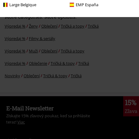
Large Belgique
EMP España
More categories. More options.
Výpredaj %
Ženy
Oblečení
Tričká a topy
Tričká
Výpredaj %
Filmy & seriály
Výpredaj %
Muži
Oblečení
Tričká a topy
Výpredaj %
Oblečenie
Tričká & topy
Tričká
Novinky
Oblečení
Tričká & topy
Tričká
15%
E-Mail Newsletter
Zľava
Získajte 15% zľavový poukaz, keď sa prihlásite
teraz!
Viac