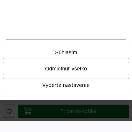
Právne informácie
Podmienky
Súhlasím
Imprint
Odmietnuť všetko
Ochrana osobných údajov
Vyberte nastavenie
Likvidácia odpadu a ochrana životného prostredia
Vyhlásenie o zhode
Pridať do košíka
Informácie o prístupnosti
Nastavenia súborov cookie