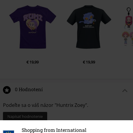
€ 19,99
€ 19,99
0 Hodnotení
Podeľte sa o váš názor "Huntrix Zoey".
Napísať hodnotenie
Shopping from International