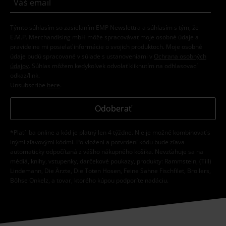
Týmto súhlasím so zasielaním EMP Newslettra a súhlasím s tým, že
E.M.P. Merchandising mbH môže spracovávať moje osobné údaje a
pravidelne mi posielať informácie o svojich produktoch. Moje osobné
údaje budú spracované v súlade s ustanoveniami v
Ochrana osobných
údajov
. Súhlas môžem kedykoľvek odvolať kliknutím na odhlasovací
odkaz/link.
Unsubscribe
here
.
Odoberať
*Platí iba online a kód je platný len 4 týždne. Nie je možné kombinovať s
inými zľavovými kódmi. Po vložení a potvrdení kódu bude zľava
automaticky odpočítaná z vášho nákupného košíka. Nevzťahuje sa na
médiá, knihy, vstupenky, darčekové poukazy, produkty: Rammstein, (Till)
Lindemann, Die Ärzte, Die Toten Hosen, Feine Sahne Fischfilet, Broilers,
Böhse Onkelz, a tovar, ktorého kúpou podporíte nadáciu.