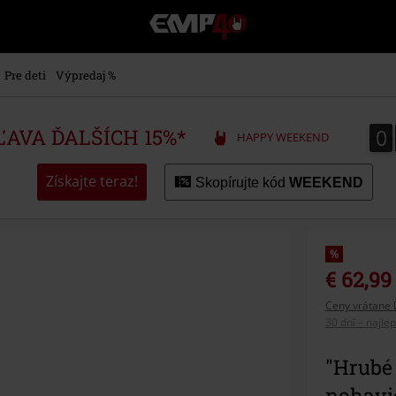
EMP
-
Hudba,
TV
Pre deti
Výpredaj %
filmy
&
seriály,
0
0
ZĽAVA ĎALŠÍCH 15%*
HAPPY WEEKEND
Merch
pre
hráčov,
Získajte teraz!
Skopírujte kód
WEEKEND
Alternatívna
móda
%
€ 62,99
Ceny vrátane 
30 dní – najle
"Hrubé
nohavic