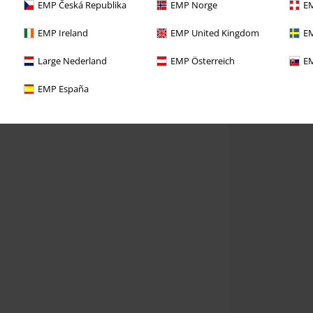
EMP Česká Republika
EMP Norge
EM
EMP Ireland
EMP United Kingdom
EM
Large Nederland
EMP Österreich
EM
EMP España