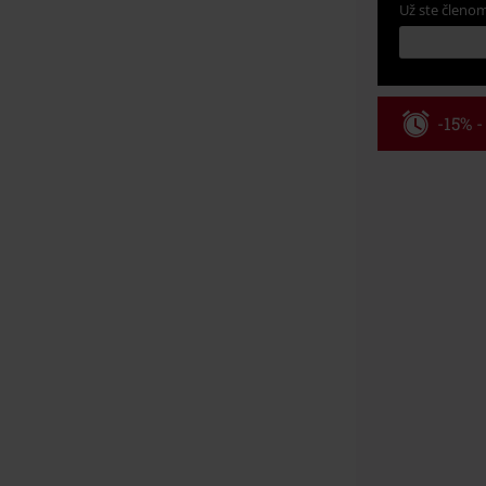
Už ste členom
-15% 
Kód pou
Platné do 8/9/
Minimálna hod
Po zadaní kódu
Nemožno kombi
vstupenky, Ram
Hosen, Metalit