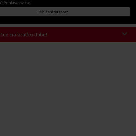
? Prihláste sa tu:
Prihláste sa teraz
- Len na krátku dobu!
kazu
WEEKEND
Kopírovať kód
26
nota objednávky 49,99 €.
 v košíku, sa zľava uplatní automaticky.
novať s inými akciovými kódmi. Zľava sa nevzťahuje na: knihy, médiá,
mstein, (Till) Lindemann, Böhse Onkelz, Broilers, Die Ärzte, Die Toten
y, darčekové poukazy a položky, ktorých kúpou podporíte nadáciu.