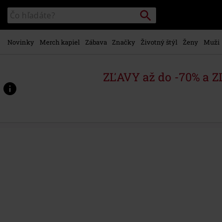
na
Vyhľadávanie
Katalóg
hlavný
vyhľadávania
obsah
Novinky
Merch kapiel
Zábava
Značky
Životný štýl
Ženy
Muži
ZĽAVY až do -70% a 
https://www.emp-
shop.sk/p/hrub%C3%A9-
sat%C3%A9nov%C3%A9-
nohavice-
m65/583379.html