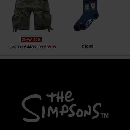
ZĽAVA 20%
€ 16,99
OMC
Od
€ 44,99
€ 35,99
Od