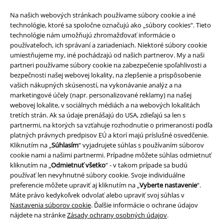
Na našich webových stránkach používame súbory cookie a iné
technológie, ktoré sa spoločne označujú ako „súbory cookies“. Tieto
technológie nám umožňujú zhromažďovať informácie o
používateľoch, ich správaní a zariadeniach. Niektoré súbory cookie
umiestňujeme my, iné pochádzajú od našich partnerov. My a naši
partneri používame súbory cookie na zabezpečenie spoľahlivosti a
bezpečnosti našej webovej lokality, na zlepšenie a prispôsobenie
vašich nákupných skúseností, na vykonávanie analýz a na
marketingové účely (napr. personalizované reklamy) na našej
Právne informácie
webovej lokalite, v sociálnych médiách a na webových lokalitách
tretích strán. Ak sa údaje prenášajú do USA, zdieľajú sa len s
Podmienky
partnermi, na ktorých sa vzťahuje rozhodnutie o primeranosti podľa
platných právnych predpisov EÚ a ktorí majú príslušné osvedčenie.
Imprint
Kliknutím na „
Súhlasím
“ vyjadrujete súhlas s používaním súborov
cookie nami a našimi partnermi. Prípadne môžete súhlas odmietnuť
kliknutím na „
Odmietnuť všetko
“ - v takom prípade sa budú
Ochrana osobných údajov
používať len nevyhnutné súbory cookie. Svoje individuálne
preferencie môžete upraviť aj kliknutím na „
Vyberte nastavenie
“.
Likvidácia odpadu a ochrana životného prostredia
Máte právo kedykoľvek odvolať alebo upraviť svoj súhlas v
Nastavenia súborov cookie
. Ďalšie informácie o ochrane údajov
Vyhlásenie o zhode
nájdete na stránke
Zásady ochrany osobných údajov
.