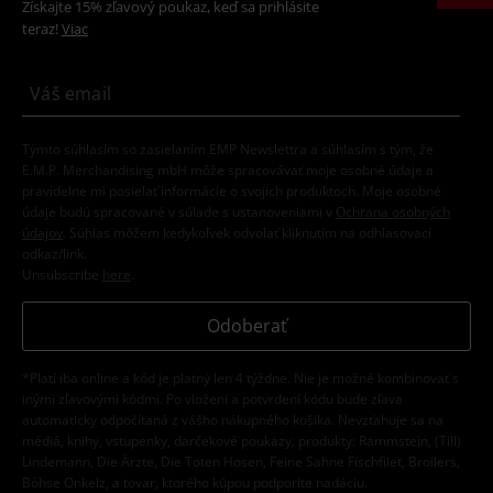
Získajte 15% zľavový poukaz, keď sa prihlásite
teraz!
Viac
Týmto súhlasím so zasielaním EMP Newslettra a súhlasím s tým, že
E.M.P. Merchandising mbH môže spracovávať moje osobné údaje a
pravidelne mi posielať informácie o svojich produktoch. Moje osobné
údaje budú spracované v súlade s ustanoveniami v
Ochrana osobných
údajov
. Súhlas môžem kedykoľvek odvolať kliknutím na odhlasovací
odkaz/link.
Unsubscribe
here
.
Odoberať
*Platí iba online a kód je platný len 4 týždne. Nie je možné kombinovať s
inými zľavovými kódmi. Po vložení a potvrdení kódu bude zľava
automaticky odpočítaná z vášho nákupného košíka. Nevzťahuje sa na
médiá, knihy, vstupenky, darčekové poukazy, produkty: Rammstein, (Till)
Lindemann, Die Ärzte, Die Toten Hosen, Feine Sahne Fischfilet, Broilers,
Böhse Onkelz, a tovar, ktorého kúpou podporíte nadáciu.