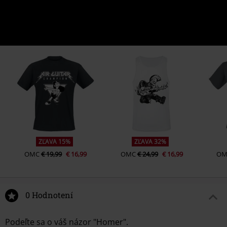
ZĽAVA 15%
ZĽAVA 32%
OMC
€ 19,99
€ 16,99
OMC
€ 24,99
€ 16,99
OM
0 Hodnotení
Podeľte sa o váš názor "Homer".