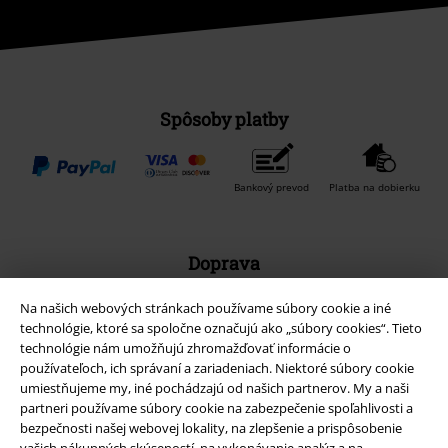
Spôsoby platby
Bankový prevod
Platba na dobierku
Doprava
Na našich webových stránkach používame súbory cookie a iné
technológie, ktoré sa spoločne označujú ako „súbory cookies“. Tieto
technológie nám umožňujú zhromažďovať informácie o
používateľoch, ich správaní a zariadeniach. Niektoré súbory cookie
umiestňujeme my, iné pochádzajú od našich partnerov. My a naši
Nová aplikácia EMP
partneri používame súbory cookie na zabezpečenie spoľahlivosti a
Stiahnite si novú EMP aplikáciu zdarma a využite všetky nové
bezpečnosti našej webovej lokality, na zlepšenie a prispôsobenie
funkcie a výhody!
vašich nákupných skúseností, na vykonávanie analýz a na