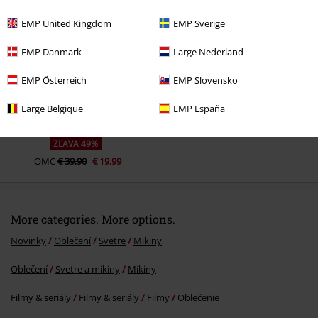
Naposledy navštívené
EMP United Kingdom
EMP Sverige
EMP Danmark
Large Nederland
EMP Österreich
EMP Slovensko
Large Belgique
EMP España
ZĽAVA 49%
OMC
€ 39,90
€ 19,99
More categories. More options.
Novinky
Oblečení
Svetre
Mikiny
Oblečení
Svetre a mikiny
Mikiny
Filmy & seriály
Filmy & seriály
Filmy
Oblečenie