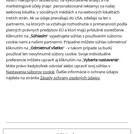
marketingové účely (napr. personalizované reklamy) na našej
webovej lokalite, v sociálnych médiách a na webových lokalitách
tretích strán. Ak sa údaje prenášajú do USA, zdieľajú sa len s
partnermi, na ktorých sa vzťahuje rozhodnutie o primeranosti podľa
platných právnych predpisov EÚ a ktorí majú príslušné osvedčenie.
A Warner Music Group Company
Kliknutím na „
Súhlasím
“ vyjadrujete súhlas s používaním súborov
cookie nami a našimi partnermi. Prípadne môžete súhlas odmietnuť
kliknutím na „
Odmietnuť všetko
“ - v takom prípade sa budú
používať len nevyhnutné súbory cookie. Svoje individuálne
preferencie môžete upraviť aj kliknutím na „
Vyberte nastavenie
“.
Máte právo kedykoľvek odvolať alebo upraviť svoj súhlas v
Nastavenia súborov cookie
. Ďalšie informácie o ochrane údajov
nájdete na stránke
Zásady ochrany osobných údajov
.
Právne informácie
Podmienky