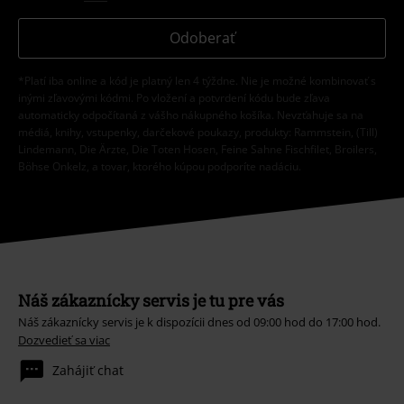
Odoberať
*Platí iba online a kód je platný len 4 týždne. Nie je možné kombinovať s
inými zľavovými kódmi. Po vložení a potvrdení kódu bude zľava
automaticky odpočítaná z vášho nákupného košíka. Nevzťahuje sa na
médiá, knihy, vstupenky, darčekové poukazy, produkty: Rammstein, (Till)
Lindemann, Die Ärzte, Die Toten Hosen, Feine Sahne Fischfilet, Broilers,
Böhse Onkelz, a tovar, ktorého kúpou podporíte nadáciu.
Náš zákaznícky servis je tu pre vás
Náš zákaznícky servis je k dispozícii dnes od 09:00 hod do 17:00 hod.
Dozvedieť sa viac
Zahájiť chat