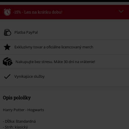
-15% - Len na krátku dobu!
Kód poukazu
WEEKEND
Kopírovať kód
Platné do 8/9/26
Platba PayPal
Minimálna hodnota objednávky 49,99 €.
Exkluzívny tovar a oficiálne licencovaný merch
Po zadaní kódu v košíku, sa zľava uplatní automaticky.
Nemožno kombinovať s inými akciovými kódmi. Zľava sa nevzťahuje na:
Nakupujte bez stresu. Máte 30 dní na vrátenie!
knihy, médiá, vstupenky, Rammstein, (Till) Lindemann, Böhse Onkelz,
Broilers, Die Ärzte, Die Toten Hosen, Metality, darčekové poukazy a položky,
ktorých kúpou podporíte nadáciu.
Vynikajúce služby
Opis položky
Harry Potter - Hogwarts
- Dĺžka: štandardná
- Strih: klasický