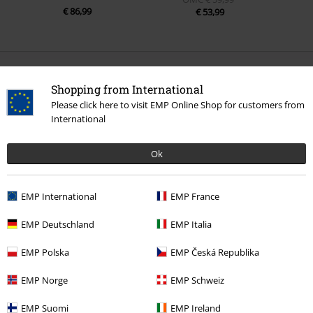
€ 86,99
€ 53,99
0 Hodnotení
Shopping from International
Please click here to visit EMP Online Shop for customers from
Podeľte sa o váš názor "Hogwarts".
International
Napísať hodnotenie
Ok
EMP International
EMP France
EMP Deutschland
EMP Italia
EMP Polska
EMP Česká Republika
EMP Norge
EMP Schweiz
EMP Suomi
EMP Ireland