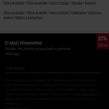
Filmy & seriály
Filmy & seriály
Harry Potter
Témata
Rokfort
Filmy & seriály
Filmy & seriály
Harry Potter
Oblečenie
Mikiny a
svetre
Mikiny s kapucňou
15%
E-Mail Newsletter
Zľava
Získajte 15% zľavový poukaz, keď sa prihlásite
teraz!
Viac
Týmto súhlasím so zasielaním EMP Newslettra a súhlasím s tým, že
E.M.P. Merchandising mbH môže spracovávať moje osobné údaje a
pravidelne mi posielať informácie o svojich produktoch. Moje osobné
údaje budú spracované v súlade s ustanoveniami v
Ochrana osobných
údajov
. Súhlas môžem kedykoľvek odvolať kliknutím na odhlasovací
odkaz/link.
Unsubscribe
here
.