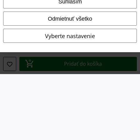
Súhlasím
Imprint
Odmietnuť všetko
Ochrana osobných údajov
Vyberte nastavenie
Likvidácia odpadu a ochrana životného prostredia
Vyhlásenie o zhode
Pridať do košíka
Informácie o prístupnosti
Nastavenia súborov cookie
Odstúpenie od zmluvy
Všetky ceny sú vrátane DPH, bez poštovného a
balného
© 1986-2026 EMP Merchandising