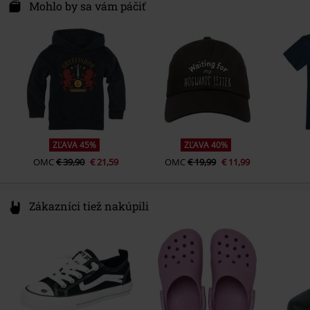
Typ podšívky
Páperová podšívka
Philosophenweg 31-33
Mohlo by sa vám páčiť
Dĺžka rukávu
Dlhá ruka
Pohlavie
Deti
47051 Duisburg
hmotnosť/gramáž
basic mikina (cca 260 g/m2)
Farba
Germany
čierna
info@license-factory.biz
ZĽAVA 45%
ZĽAVA 40%
OMC
€ 39,90
€ 21,59
OMC
€ 19,99
€ 11,99
Zákazníci tiež nakúpili