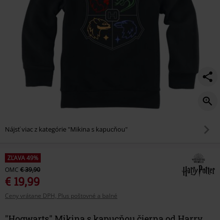
Nájsť viac z kategórie "Mikina s kapucňou"
ZĽAVA 49%
OMC
€ 39,90
€ 19,99
Ceny vrátane DPH, Plus poštovné a balné
"Hogwarts" Mikina s kapucňou čierna od Harry