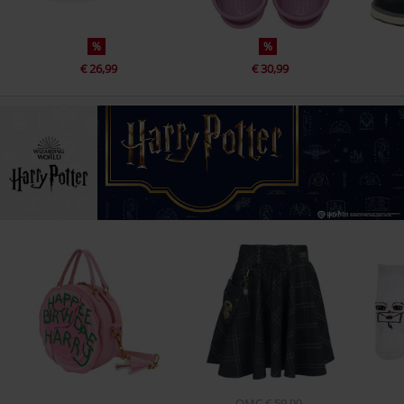
%
%
€ 26,99
€ 30,99
OMC
€ 59,99