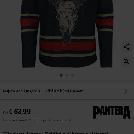
Nájsť viac z kategórie "Tričká s dlhými rukávmi"
€ 53,99
Od
Ceny vrátane DPH, Plus poštovné a balné
"Hockey Jersey" Tričká s dlhými rukávmi