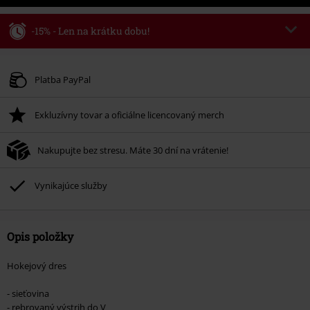
-15% - Len na krátku dobu!
Kód poukazu
WEEKEND
Kopírovať kód
Platné do 8/9/26
Platba PayPal
Minimálna hodnota objednávky 49,99 €.
Exkluzívny tovar a oficiálne licencovaný merch
Po zadaní kódu v košíku, sa zľava uplatní automaticky.
Nemožno kombinovať s inými akciovými kódmi. Zľava sa nevzťahuje na:
Nakupujte bez stresu. Máte 30 dní na vrátenie!
knihy, médiá, vstupenky, Rammstein, (Till) Lindemann, Böhse Onkelz,
Broilers, Die Ärzte, Die Toten Hosen, Metality, darčekové poukazy a položky,
ktorých kúpou podporíte nadáciu.
Vynikajúce služby
Opis položky
Hokejový dres
- sieťovina
- rebrovaný výstrih do V