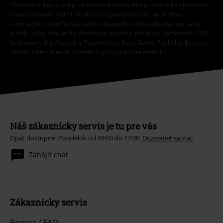
*Platí iba online a kód je platný len 4 týždne. Nie je možné kombinovať s
inými zľavovými kódmi. Po vložení a potvrdení kódu bude zľava
automaticky odpočítaná z vášho nákupného košíka. Nevzťahuje sa na
médiá, knihy, vstupenky, darčekové poukazy, produkty: Rammstein, (Till)
Lindemann, Die Ärzte, Die Toten Hosen, Feine Sahne Fischfilet, Broilers,
Böhse Onkelz, a tovar, ktorého kúpou podporíte nadáciu.
Náš zákaznícky servis je tu pre vás
Opäť dostupné: Pondelok od 09:00 do 17:00.
Dozvedieť sa viac
Zahájiť chat
Zákaznícky servis
Pomoc / FAQ