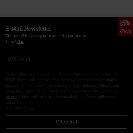
15%
E-Mail Newsletter
Zľava
Získajte 15% zľavový poukaz, keď sa prihlásite
teraz!
Viac
Týmto súhlasím so zasielaním EMP Newslettra a súhlasím s tým, že
E.M.P. Merchandising mbH môže spracovávať moje osobné údaje a
pravidelne mi posielať informácie o svojich produktoch. Moje osobné
údaje budú spracované v súlade s ustanoveniami v
Ochrana osobných
údajov
. Súhlas môžem kedykoľvek odvolať kliknutím na odhlasovací
odkaz/link.
Unsubscribe
here
.
Odoberať