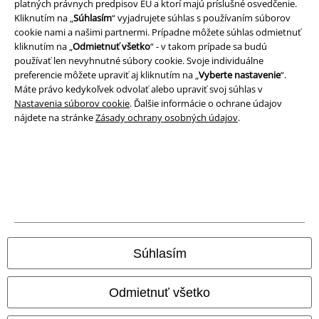
platných právnych predpisov EÚ a ktorí majú príslušné osvedčenie.
A Warner Music Group Company
Kliknutím na „
Súhlasím
“ vyjadrujete súhlas s používaním súborov
cookie nami a našimi partnermi. Prípadne môžete súhlas odmietnuť
kliknutím na „
Odmietnuť všetko
“ - v takom prípade sa budú
používať len nevyhnutné súbory cookie. Svoje individuálne
preferencie môžete upraviť aj kliknutím na „
Vyberte nastavenie
“.
Máte právo kedykoľvek odvolať alebo upraviť svoj súhlas v
Nastavenia súborov cookie
. Ďalšie informácie o ochrane údajov
nájdete na stránke
Zásady ochrany osobných údajov
.
Právne informácie
Podmienky
Súhlasím
Imprint
Odmietnuť všetko
Ochrana osobných údajov