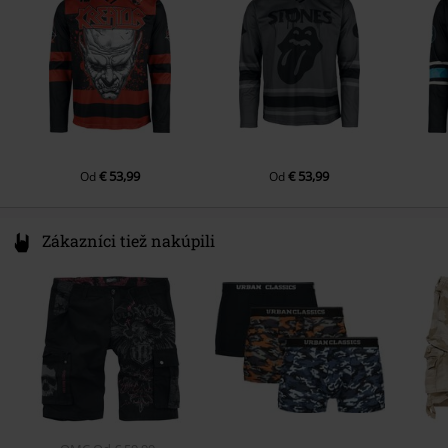
productsafety@universal-music.com
Pohlavie
Muži
€ 53,99
€ 53,99
Od
Od
Zákazníci tiež nakúpili