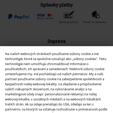
Spôsoby platby
Bankový prevod
Platba na dobierku
Doprava
Na našich webových stránkach používame súbory cookie a iné
technológie, ktoré sa spoločne označujú ako „súbory cookies“. Tieto
technológie nám umožňujú zhromažďovať informácie o
používateľoch, ich správaní a zariadeniach. Niektoré súbory cookie
Nová aplikácia EMP
umiestňujeme my, iné pochádzajú od našich partnerov. My a naši
partneri používame súbory cookie na zabezpečenie spoľahlivosti a
Stiahnite si novú EMP aplikáciu zdarma a využite všetky nové
bezpečnosti našej webovej lokality, na zlepšenie a prispôsobenie
funkcie a výhody!
vašich nákupných skúseností, na vykonávanie analýz a na
marketingové účely (napr. personalizované reklamy) na našej
webovej lokalite, v sociálnych médiách a na webových lokalitách
tretích strán. Ak sa údaje prenášajú do USA, zdieľajú sa len s
partnermi, na ktorých sa vzťahuje rozhodnutie o primeranosti podľa