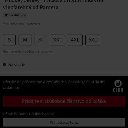
viacfarebný od Pantera
Exkluzívne
Viac informácií o tovare
Vyberte
S
M
XL
XXL
4XL
5XL
si
Rozmerová a veľkostná tabuľka
veľkosť
Na sklade
Ušetrite na poštovnom a vyskúšajte si Backstage Club 30 dní
zadarmo:
Pridajte si skúšobné členstvo do košíka
Už ste členom? Prihláste sa tu:
Prihláste sa teraz