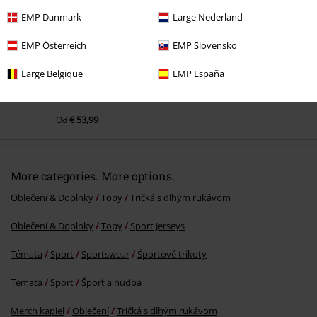
EMP Danmark
Large Nederland
EMP Österreich
EMP Slovensko
Large Belgique
EMP España
€ 53,99
Od
More categories. More options.
Oblečení & Doplnky
Topy
Tričká s dlhým rukávom
Oblečení & Doplnky
Topy
Sport Jerseys
Témata
Sport
Sportswear
Športové trikoty
Témata
Sport
Šport a hudba
Merch kapiel
Oblečení
Tričká s dlhým rukávom