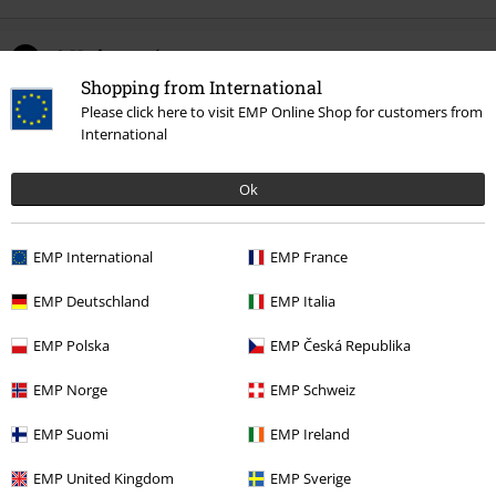
0 Hodnotení
Shopping from International
Please click here to visit EMP Online Shop for customers from
Podeľte sa o váš názor "Hockey Jersey".
International
Napísať hodnotenie
Ok
EMP International
EMP France
EMP Deutschland
EMP Italia
EMP Polska
EMP Česká Republika
EMP Norge
EMP Schweiz
EMP Suomi
EMP Ireland
Naposledy navštívené
EMP United Kingdom
EMP Sverige