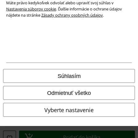
Likvidácia odpadu a ochrana životného prostredia
Máte právo kedykoľvek odvolať alebo upraviť svoj súhlas v
Nastavenia súborov cookie
. Ďalšie informácie o ochrane údajov
Vyhlásenie o zhode
nájdete na stránke
Zásady ochrany osobných údajov
.
Informácie o prístupnosti
Nastavenia súborov cookie
Odstúpenie od zmluvy
Všetky ceny sú vrátane DPH, bez poštovného a
balného
Súhlasím
© 1986-2026 EMP Merchandising
Odmietnuť všetko
Vyberte nastavenie
Naše online obchody
EMP International
EMP France
Pridať do košíka