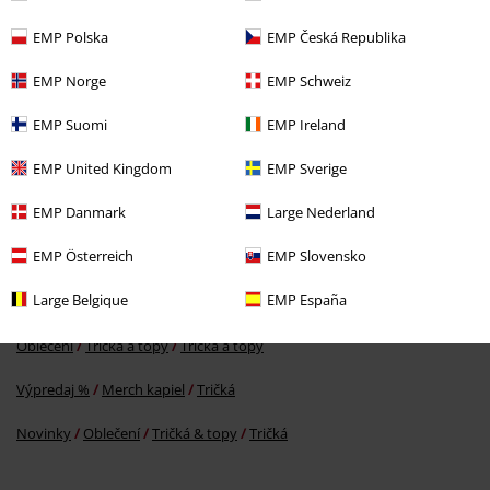
EMP Polska
EMP Česká Republika
EMP Norge
EMP Schweiz
%
EMP Suomi
EMP Ireland
€ 22,94
EMP United Kingdom
EMP Sverige
EMP Danmark
Large Nederland
More categories. More options.
EMP Österreich
EMP Slovensko
Oblečení & Doplnky
Topy
Tričká
Large Belgique
EMP España
Témata
Čierne oblečenie
čierne tričká
Oblečení
Tričká a topy
Tričká a topy
Výpredaj %
Merch kapiel
Tričká
Novinky
Oblečení
Tričká & topy
Tričká