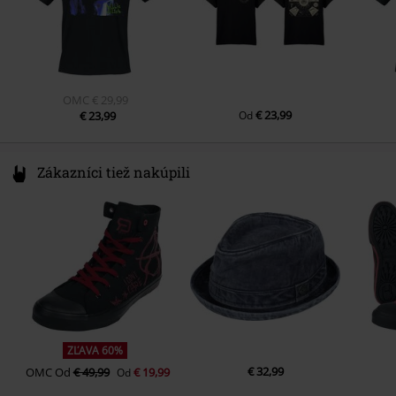
OMC
€ 29,99
€ 23,99
€ 23,99
Od
Zákazníci tiež nakúpili
ZĽAVA 60%
€ 32,99
OMC
Od
€ 49,99
€ 19,99
Od