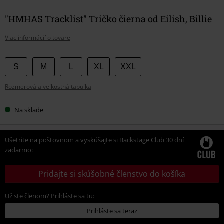
"HMHAS Tracklist" Tričko čierna od Eilish, Billie
Viac informácií o tovare
Vyberte
S
M
L
XL
XXL
si
Rozmerová a veľkostná tabuľka
veľkosť
Na sklade
Ušetrite na poštovnom a vyskúšajte si Backstage Club 30 dní
zadarmo:
Pridajte si skúšobné členstvo do košíka
Už ste členom? Prihláste sa tu:
Prihláste sa teraz