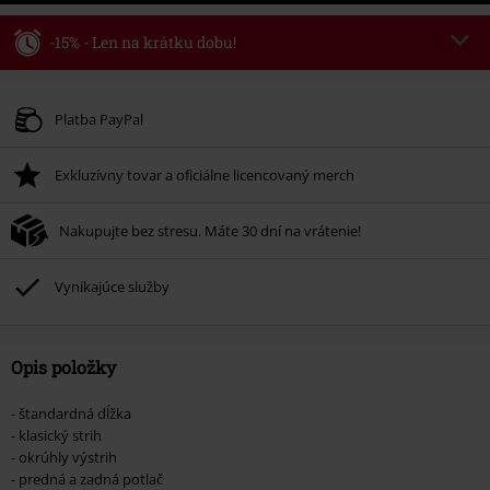
-15% - Len na krátku dobu!
Kód poukazu
WEEKEND
Kopírovať kód
Platné do 8/9/26
Platba PayPal
Minimálna hodnota objednávky 49,99 €.
Exkluzívny tovar a oficiálne licencovaný merch
Po zadaní kódu v košíku, sa zľava uplatní automaticky.
Nemožno kombinovať s inými akciovými kódmi. Zľava sa nevzťahuje na:
Nakupujte bez stresu. Máte 30 dní na vrátenie!
knihy, médiá, vstupenky, Rammstein, (Till) Lindemann, Böhse Onkelz,
Broilers, Die Ärzte, Die Toten Hosen, Metality, darčekové poukazy a položky,
ktorých kúpou podporíte nadáciu.
Vynikajúce služby
Opis položky
- štandardná dĺžka
- klasický strih
- okrúhly výstrih
- predná a zadná potlač