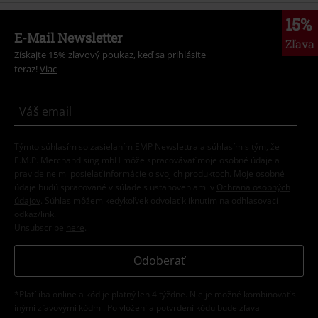
15%
E-Mail Newsletter
Zľava
Získajte 15% zľavový poukaz, keď sa prihlásite
teraz!
Viac
Týmto súhlasím so zasielaním EMP Newslettra a súhlasím s tým, že
E.M.P. Merchandising mbH môže spracovávať moje osobné údaje a
pravidelne mi posielať informácie o svojich produktoch. Moje osobné
údaje budú spracované v súlade s ustanoveniami v
Ochrana osobných
údajov
. Súhlas môžem kedykoľvek odvolať kliknutím na odhlasovací
odkaz/link.
Unsubscribe
here
.
Odoberať
*Platí iba online a kód je platný len 4 týždne. Nie je možné kombinovať s
inými zľavovými kódmi. Po vložení a potvrdení kódu bude zľava