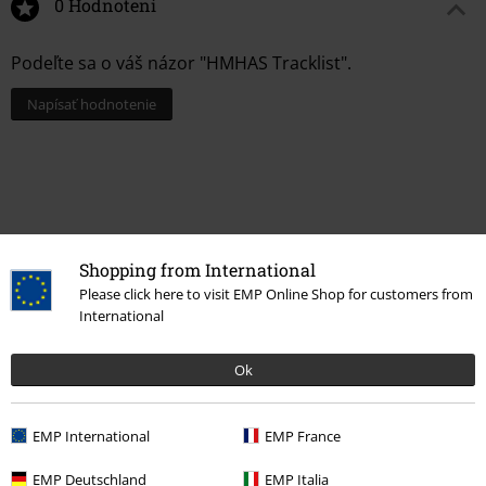
0 Hodnotení
Podeľte sa o váš názor "HMHAS Tracklist".
Napísať hodnotenie
Shopping from International
Please click here to visit EMP Online Shop for customers from
International
Ok
Naposledy navštívené
EMP International
EMP France
EMP Deutschland
EMP Italia