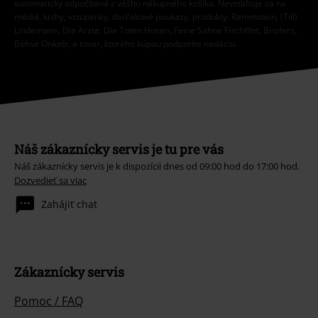
automaticky odpočítaná z vášho nákupného košíka. Nevzťahuje sa na
médiá, knihy, vstupenky, darčekové poukazy, produkty: Rammstein, (Till)
Lindemann, Die Ärzte, Die Toten Hosen, Feine Sahne Fischfilet, Broilers,
Böhse Onkelz, a tovar, ktorého kúpou podporíte nadáciu.
Náš zákaznícky servis je tu pre vás
Náš zákaznícky servis je k dispozícii dnes od 09:00 hod do 17:00 hod.
Dozvedieť sa viac
Zahájiť chat
Zákaznícky servis
Pomoc / FAQ