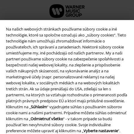
Na našich webových stránkach používame súbory cookie a iné
technológie, ktoré sa spoločne označujú ako „súbory cookies“. Tieto
technológie nám umožňujú zhromažďovať informácie o
používateľoch, ich správaní a zariadeniach. Niektoré súbory cookie
umiestňujeme my, iné pochádzajú od našich partnerov. My a naši
partneri používame súbory cookie na zabezpečenie spoľahlivosti a
bezpečnosti našej webovej lokality, na zlepšenie a prispôsobenie
vašich nákupných skúseností, na vykonávanie analýz a na
marketingové účely (napr. personalizované reklamy) na našej
Právne informácie
webovej lokalite, v sociálnych médiách a na webových lokalitách
tretích strán. Ak sa údaje prenášajú do USA, zdieľajú sa len s
Podmienky
partnermi, na ktorých sa vzťahuje rozhodnutie o primeranosti podľa
platných právnych predpisov EÚ a ktorí majú príslušné osvedčenie.
Kliknutím na „
Súhlasím
“ vyjadrujete súhlas s používaním súborov
Imprint
cookie nami a našimi partnermi. Prípadne môžete súhlas odmietnuť
kliknutím na „
Odmietnuť všetko
“ - v takom prípade sa budú
Ochrana osobných údajov
používať len nevyhnutné súbory cookie. Svoje individuálne
preferencie môžete upraviť aj kliknutím na „
Vyberte nastavenie
“.