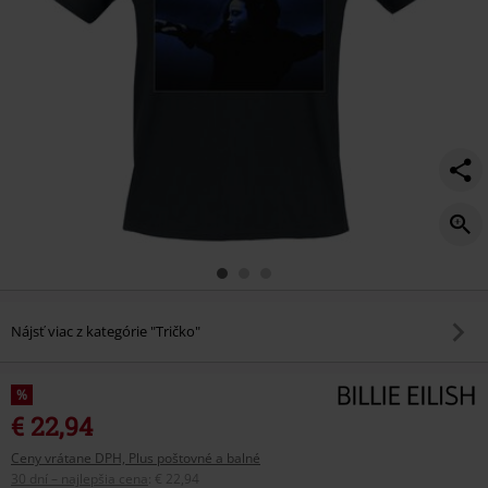
Nájsť viac z kategórie "Tričko"
%
€ 22,94
Ceny vrátane DPH, Plus poštovné a balné
30 dní – najlepšia cena
:
€ 22,94