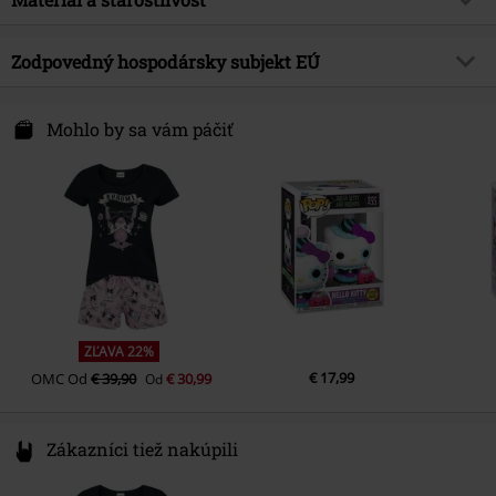
Farba
viacfarebný
Téma produktov
Fan merch, Anime, Cats, Darčeky
Vrchný materiál
Keramika
Zodpovedný hospodársky subjekt EÚ
Licencia
oficiálne licencovaný produkt
Upozornenie k ošetreniu
Umývačka riadu
Entertainment licence
Hello Kitty
Pyramid Europe GmbH
Walter-Gropius-Allee 1
Mohlo by sa vám páčiť
Dátum vydania
7/15/25
68519 Viernheim
Germany
info@pyramideurope.de
ZĽAVA 22%
€ 17,99
OMC
Od
€ 39,90
€ 30,99
Od
Zákazníci tiež nakúpili