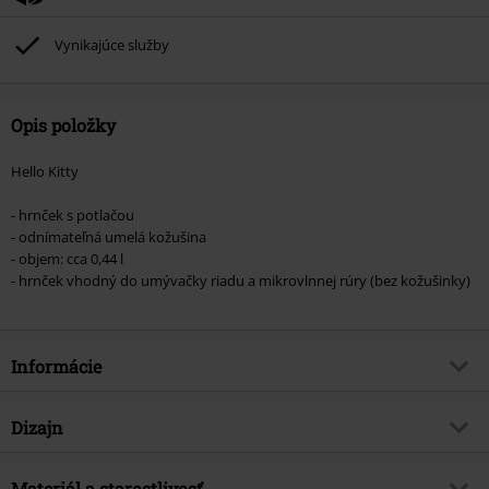
Vynikajúce služby
Opis položky
Hello Kitty
- hrnček s potlačou
- odnímateľná umelá kožušina
- objem: cca 0,44 l
- hrnček vhodný do umývačky riadu a mikrovlnnej rúry (bez kožušinky)
Informácie
Tovar č.
584966
Dizajn
Názov
Hello Kitty
Typ výrobku
Šálka
Brand
Materiál a starostlivosť
Hello Kitty