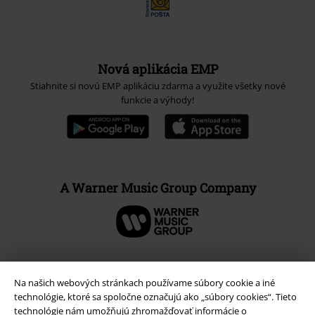
Nová aplikácia EMP
Stiahnite si novú EMP aplikáciu zdarma a využite všetky nové
funkcie a výhody!
A Warner Music Group Company
Na našich webových stránkach používame súbory cookie a iné
technológie, ktoré sa spoločne označujú ako „súbory cookies“. Tieto
technológie nám umožňujú zhromažďovať informácie o