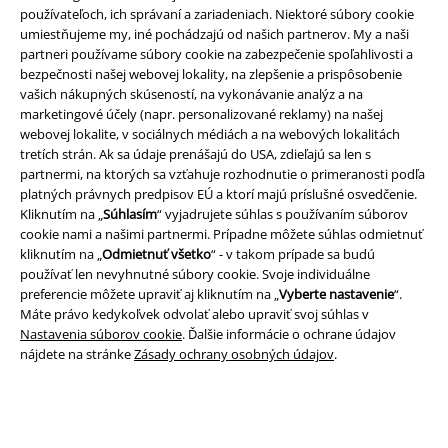
používateľoch, ich správaní a zariadeniach. Niektoré súbory cookie
umiestňujeme my, iné pochádzajú od našich partnerov. My a naši
partneri používame súbory cookie na zabezpečenie spoľahlivosti a
bezpečnosti našej webovej lokality, na zlepšenie a prispôsobenie
vašich nákupných skúseností, na vykonávanie analýz a na
Právne informácie
marketingové účely (napr. personalizované reklamy) na našej
webovej lokalite, v sociálnych médiách a na webových lokalitách
Podmienky
tretích strán. Ak sa údaje prenášajú do USA, zdieľajú sa len s
partnermi, na ktorých sa vzťahuje rozhodnutie o primeranosti podľa
Imprint
platných právnych predpisov EÚ a ktorí majú príslušné osvedčenie.
Kliknutím na „
Súhlasím
“ vyjadrujete súhlas s používaním súborov
Ochrana osobných údajov
cookie nami a našimi partnermi. Prípadne môžete súhlas odmietnuť
kliknutím na „
Odmietnuť všetko
“ - v takom prípade sa budú
používať len nevyhnutné súbory cookie. Svoje individuálne
Likvidácia odpadu a ochrana životného prostredia
preferencie môžete upraviť aj kliknutím na „
Vyberte nastavenie
“.
Máte právo kedykoľvek odvolať alebo upraviť svoj súhlas v
Vyhlásenie o zhode
Nastavenia súborov cookie
. Ďalšie informácie o ochrane údajov
nájdete na stránke
Zásady ochrany osobných údajov
.
Informácie o prístupnosti
Nastavenia súborov cookie