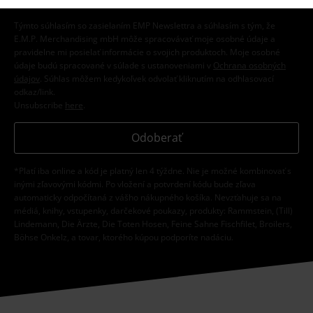
Týmto súhlasím so zasielaním EMP Newslettra a súhlasím s tým, že
E.M.P. Merchandising mbH môže spracovávať moje osobné údaje a
pravidelne mi posielať informácie o svojich produktoch. Moje osobné
údaje budú spracované v súlade s ustanoveniami v
Ochrana osobných
údajov
. Súhlas môžem kedykoľvek odvolať kliknutím na odhlasovací
odkaz/link.
Unsubscribe
here
.
Odoberať
*Platí iba online a kód je platný len 4 týždne. Nie je možné kombinovať s
inými zľavovými kódmi. Po vložení a potvrdení kódu bude zľava
automaticky odpočítaná z vášho nákupného košíka. Nevzťahuje sa na
médiá, knihy, vstupenky, darčekové poukazy, produkty: Rammstein, (Till)
Lindemann, Die Ärzte, Die Toten Hosen, Feine Sahne Fischfilet, Broilers,
Böhse Onkelz, a tovar, ktorého kúpou podporíte nadáciu.