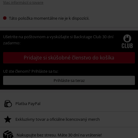
Viac informácií o tovare
Táto položka momentálne nie je k dispozícii.
Ušetrite na poštovnom a vyskúšajte si Backstage Club 30 dní
zadarmo:
Pridajte si skúšobné členstvo do košíka
Už ste členom? Prihláste sa tu:
Prihláste sa teraz
Platba PayPal
Exkluzívny tovar a oficiálne licencovaný merch
Nakupujte bez stresu. Máte 30 dní na vrátenie!