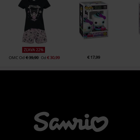
ZĽAVA 22%
€ 17,99
OMC
Od
€ 39,90
€ 30,99
Od