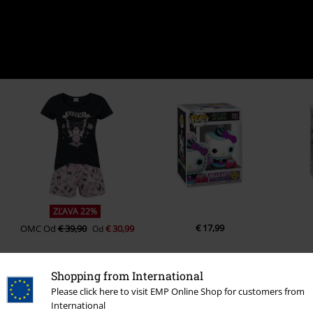
ZĽAVA 22%
€ 17,99
OMC
Od
€ 39,90
€ 30,99
Od
Shopping from International
0 Hodnotení
Please click here to visit EMP Online Shop for customers from
International