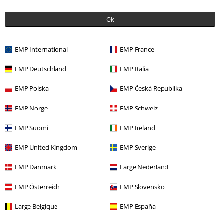
Podeľte sa o váš názor "Hello Kitty".
Ok
Napísať hodnotenie
EMP International
EMP France
EMP Deutschland
EMP Italia
EMP Polska
EMP Česká Republika
EMP Norge
EMP Schweiz
EMP Suomi
EMP Ireland
EMP United Kingdom
EMP Sverige
15%
E-Mail Newsletter
Zľava
EMP Danmark
Large Nederland
Získajte 15% zľavový poukaz, keď sa prihlásite
teraz!
Viac
EMP Österreich
EMP Slovensko
Large Belgique
EMP España