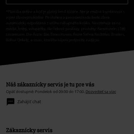
*Platí iba online a kód je platný len 4 týždne. Nie je možné kombinovať s
inými zľavovými kódmi. Po vložení a potvrdení kódu bude zľava
automaticky odpočítaná z vášho nákupného košíka. Nevzťahuje sa na
médiá, knihy, vstupenky, darčekové poukazy, produkty: Rammstein, (Till)
Lindemann, Die Ärzte, Die Toten Hosen, Feine Sahne Fischfilet, Broilers,
Böhse Onkelz, a tovar, ktorého kúpou podporíte nadáciu.
Náš zákaznícky servis je tu pre vás
Opäť dostupné: Pondelok od 09:00 do 17:00.
Dozvedieť sa viac
Zahájiť chat
Zákaznícky servis