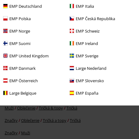
EMP Deutschland
EMP Italia
EMP Polska
EMP Česká Republika
EMP Norge
EMP Schweiz
EMP Suomi
EMP Ireland
ZĽAVA 24%
EMP United Kingdom
EMP Sverige
OMC
€ 27,99
€ 21,24
EMP Danmark
Large Nederland
EMP Österreich
EMP Slovensko
More categories. More options.
Large Belgique
EMP España
Oblečení & Doplnky
Topy
Tričká
Muži
Oblečenie
Tričká & topy
Tričká
Značky
Oblečenie
Tričká a topy
Tričká
Značky
Muži