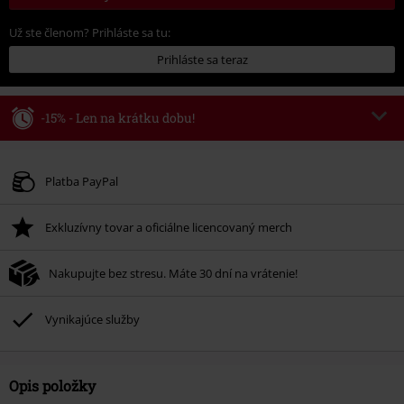
Už ste členom? Prihláste sa tu:
Prihláste sa teraz
-15% - Len na krátku dobu!
Kód poukazu
WEEKEND
Kopírovať kód
Platné do 8/9/26
Platba PayPal
Minimálna hodnota objednávky 49,99 €.
Exkluzívny tovar a oficiálne licencovaný merch
Po zadaní kódu v košíku, sa zľava uplatní automaticky.
Nemožno kombinovať s inými akciovými kódmi. Zľava sa nevzťahuje na:
Nakupujte bez stresu. Máte 30 dní na vrátenie!
knihy, médiá, vstupenky, Rammstein, (Till) Lindemann, Böhse Onkelz,
Broilers, Die Ärzte, Die Toten Hosen, Metality, darčekové poukazy a položky,
ktorých kúpou podporíte nadáciu.
Vynikajúce služby
Opis položky