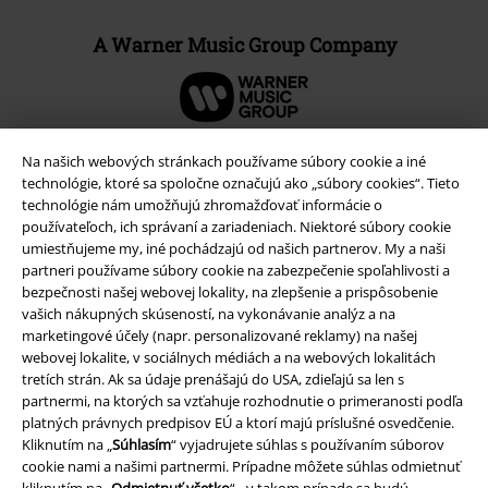
A Warner Music Group Company
Na našich webových stránkach používame súbory cookie a iné
technológie, ktoré sa spoločne označujú ako „súbory cookies“. Tieto
technológie nám umožňujú zhromažďovať informácie o
používateľoch, ich správaní a zariadeniach. Niektoré súbory cookie
umiestňujeme my, iné pochádzajú od našich partnerov. My a naši
partneri používame súbory cookie na zabezpečenie spoľahlivosti a
bezpečnosti našej webovej lokality, na zlepšenie a prispôsobenie
vašich nákupných skúseností, na vykonávanie analýz a na
marketingové účely (napr. personalizované reklamy) na našej
webovej lokalite, v sociálnych médiách a na webových lokalitách
Právne informácie
tretích strán. Ak sa údaje prenášajú do USA, zdieľajú sa len s
Podmienky
partnermi, na ktorých sa vzťahuje rozhodnutie o primeranosti podľa
platných právnych predpisov EÚ a ktorí majú príslušné osvedčenie.
Kliknutím na „
Súhlasím
“ vyjadrujete súhlas s používaním súborov
Imprint
cookie nami a našimi partnermi. Prípadne môžete súhlas odmietnuť
kliknutím na „
Odmietnuť všetko
“ - v takom prípade sa budú