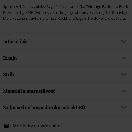
Spraný vzhľad a vybieleé švy sú súčasťou trička ''Vintage Basic'' od Black
Premium by EMP! Svetlo sivé tričko je vyrobené z kvalitnej 100% bavlny.
Malá kožená nášivka na leme s Rockhand logom ho dokonale dotvára.
Informácie
Tovar č.
280654
Dizajn
Názov
Heavy Soul
Typ výrobku
Tričko
Brand
Strih
Black Premium by EMP
Vzor
Bežný
Exkluzívne
Áno
Strih/vrchný diel
Regular
Spôsob prania
Materiál a starostlivosť
Oil wash
Téma produktov
Základné, Oblečenie pre voľný čas
Dĺžka
Normálny
Vytlačené
Nie
Značka
nie
Vrchný materiál
100% bavlna
Zodpovedný hospodársky subjekt EÚ
Detaily
Nášivka
Dátum vydania
2/21/24
Upozornenie k ošetreniu
Pranie v práčke
Výstrih
Guľatý výstrih
E.M.P. Merchandising Handelsgesellschaft mbH
Pohlavie
Muži
Basic tričko
Private Label - vyrobené EMP
Darmer Esch 70 a
Mohlo by sa vám páčiť
Tvar goliera
Bez goliera
49811 Lingen