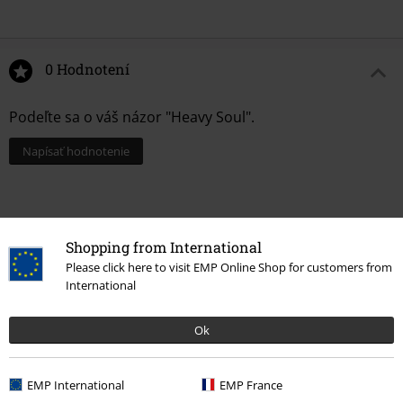
0 Hodnotení
Podeľte sa o váš názor "Heavy Soul".
Napísať hodnotenie
Shopping from International
Please click here to visit EMP Online Shop for customers from
International
Ok
Naposledy navštívené
EMP International
EMP France