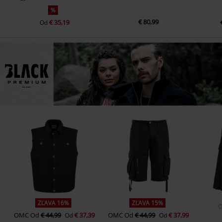
%
€ 80,99
€ 35,19
Od
ZĽAVA 16%
ZĽAVA 15%
OMC
Od
€ 44,99
€ 37,39
OMC
Od
€ 44,99
€ 37,99
Od
Od