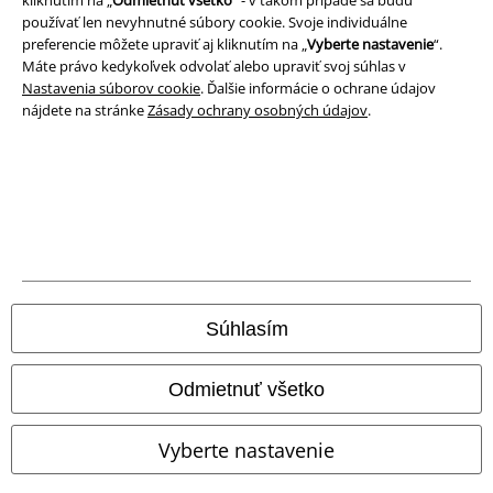
Ochrana osobných údajov
používať len nevyhnutné súbory cookie. Svoje individuálne
preferencie môžete upraviť aj kliknutím na „
Vyberte nastavenie
“.
Likvidácia odpadu a ochrana životného prostredia
Máte právo kedykoľvek odvolať alebo upraviť svoj súhlas v
Nastavenia súborov cookie
. Ďalšie informácie o ochrane údajov
Vyhlásenie o zhode
nájdete na stránke
Zásady ochrany osobných údajov
.
Informácie o prístupnosti
Nastavenia súborov cookie
Odstúpenie od zmluvy
Všetky ceny sú vrátane DPH, bez poštovného a
balného
Súhlasím
© 1986-2026 EMP Merchandising
Odmietnuť všetko
Vyberte nastavenie
Naše online obchody