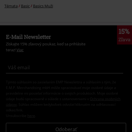
Témata
Basic
Basics Muži
15%
E-Mail Newsletter
Zľava
Získajte 15% zľavový poukaz, keď sa prihlásite
teraz!
Viac
Týmto súhlasím so zasielaním EMP Newslettra a súhlasím s tým, že
E.M.P. Merchandising mbH môže spracovávať moje osobné údaje a
pravidelne mi posielať informácie o svojich produktoch. Moje osobné
údaje budú spracované v súlade s ustanoveniami v
Ochrana osobných
údajov
. Súhlas môžem kedykoľvek odvolať kliknutím na odhlasovací
odkaz/link.
Unsubscribe
here
.
Odoberať