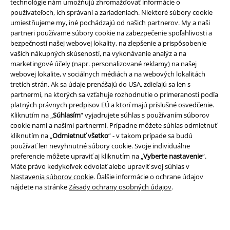
technológie nám umožňujú zhromažďovať informácie o
používateľoch, ich správaní a zariadeniach. Niektoré súbory cookie
umiestňujeme my, iné pochádzajú od našich partnerov. My a naši
partneri používame súbory cookie na zabezpečenie spoľahlivosti a
bezpečnosti našej webovej lokality, na zlepšenie a prispôsobenie
vašich nákupných skúseností, na vykonávanie analýz a na
marketingové účely (napr. personalizované reklamy) na našej
webovej lokalite, v sociálnych médiách a na webových lokalitách
tretích strán. Ak sa údaje prenášajú do USA, zdieľajú sa len s
partnermi, na ktorých sa vzťahuje rozhodnutie o primeranosti podľa
platných právnych predpisov EÚ a ktorí majú príslušné osvedčenie.
Právne informácie
Kliknutím na „
Súhlasím
“ vyjadrujete súhlas s používaním súborov
cookie nami a našimi partnermi. Prípadne môžete súhlas odmietnuť
Podmienky
kliknutím na „
Odmietnuť všetko
“ - v takom prípade sa budú
používať len nevyhnutné súbory cookie. Svoje individuálne
Imprint
preferencie môžete upraviť aj kliknutím na „
Vyberte nastavenie
“.
Máte právo kedykoľvek odvolať alebo upraviť svoj súhlas v
Ochrana osobných údajov
Nastavenia súborov cookie
. Ďalšie informácie o ochrane údajov
nájdete na stránke
Zásady ochrany osobných údajov
.
Likvidácia odpadu a ochrana životného prostredia
Vyhlásenie o zhode