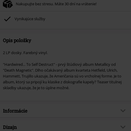
Nakupujte bez stresu. Máte 30 dní na vrátenie!
Vynikajúce služby
Opis položky
2 LP dosky. Farebný vinyl.
"Hardwired... To Self Destruct" - prvý štúdiový album Metallicy od
"Death Magnetic". Dlho očakávaný album kvarteta Hetfield, Ulrich,
Hammett, Trujillo ukazuje, že Američania sú vo vrcholnej forme. Je to
album, ktorý sa pripojí ku klasike z diskografie kapely? Teaser titulnej
skladby ukazuje, že je to úplne možné.
Informácie
Tovar č.
569313
Dizajn