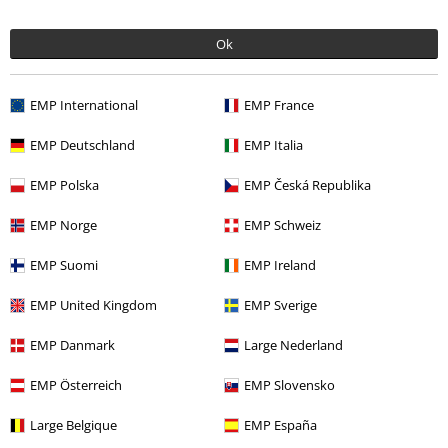
Ok
EMP International
EMP France
EMP Deutschland
EMP Italia
More categories. More options.
EMP Polska
EMP Česká Republika
Výpredaj %
Média
Vinyl
EMP Norge
EMP Schweiz
Merch kapiel
Média
LP
EMP Suomi
EMP Ireland
Merch kapiel
Top Bands
Metallica
Media
Vinyl
EMP United Kingdom
EMP Sverige
Merch kapiel
Žáner
Thrash Metal
EMP Danmark
Large Nederland
EMP Österreich
EMP Slovensko
15%
Large Belgique
EMP España
E-Mail Newsletter
Zľava