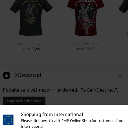
OMC
Od
€ 24,99
OMC
Od
€ 39,99
€ 23,99
€ 32,99
Od
Od
0 Hodnotení
Podeľte sa o váš názor "Hardwired...To Self-Destruct".
Napísať hodnotenie
Shopping from International
Please click here to visit EMP Online Shop for customers from
International