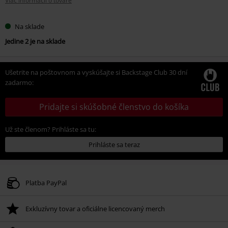
Viac informácií o tovare
Na sklade
Jedine 2 je na sklade
Ušetrite na poštovnom a vyskúšajte si Backstage Club 30 dní
zadarmo:
Pridajte si skúšobné členstvo do košíka
Už ste členom? Prihláste sa tu:
Prihláste sa teraz
Platba PayPal
Exkluzívny tovar a oficiálne licencovaný merch