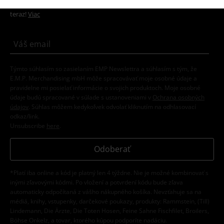
Získajte 15% zľavový poukaz, keď sa prihlásite
teraz!
Viac
Týmto súhlasím so zasielaním EMP Newslettra a súhlasím s tým, že
E.M.P. Merchandising mbH môže spracovávať moje osobné údaje a
pravidelne mi posielať informácie o svojich produktoch. Moje osobné
údaje budú spracované v súlade s ustanoveniami v
Ochrana osobných
údajov
. Súhlas môžem kedykoľvek odvolať kliknutím na odhlasovací
odkaz/link.
Unsubscribe
here
.
Odoberať
*Platí iba online a kód je platný len 4 týždne. Nie je možné kombinovať s
inými zľavovými kódmi. Po vložení a potvrdení kódu bude zľava
automaticky odpočítaná z vášho nákupného košíka. Nevzťahuje sa na
médiá, knihy, vstupenky, darčekové poukazy, produkty: Rammstein, (Till)
Lindemann, Die Ärzte, Die Toten Hosen, Feine Sahne Fischfilet, Broilers,
Böhse Onkelz, a tovar, ktorého kúpou podporíte nadáciu.