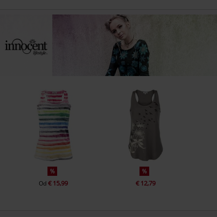
%
%
€ 15,99
€ 12,79
Od