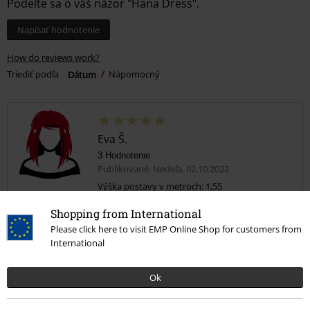
Podeľte sa o váš názor "Hana Dress".
Napísať hodnotenie
How do reviews work?
Triediť podľa
Dátum
Nápomocný
Eva Š.
3 Hodnotenie
Publikované: Nedeľa, 02.10.2022
Výška postavy v metroch: 1,55
Zakúpená veľkosť: S
Shopping from International
Perfektné!
Please click here to visit EMP Online Shop for customers from
International
Ako uliate na horúce leto. Šaty sú ľahučké a tenké, nosím ich veľmi
rada. Majú ideálnu dĺžku - ani dlhé, ani krátke. Materiál sa mi zdal
príliš jemný na pranie v práčke, ale šaty držia tvar už vyše roka
Ok
častého nosenia a prania. Odporúčam.