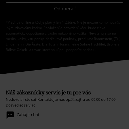
Odoberať
*Platí iba online a kód je platný len 4 týždne. Nie je možné kombinovať s
inými zľavovými kódmi. Po vložení a potvrdení kódu bude zľava
automaticky odpočítaná z vášho nákupného košíka. Nevzťahuje sa na
médiá, knihy, vstupenky, darčekové poukazy, produkty: Rammstein, (Till)
Lindemann, Die Ärzte, Die Toten Hosen, Feine Sahne Fischfilet, Broilers,
Böhse Onkelz, a tovar, ktorého kúpou podporíte nadáciu.
Náš zákaznícky servis je tu pre vás
Nedovolali ste sa? Kontaktujte nás opäť: zajtra od 09:00 do 17:00.
Dozvedieť sa viac
Zahájiť chat