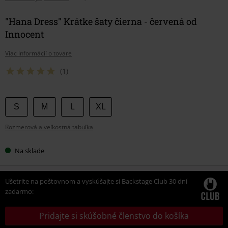
"Hana Dress" Krátke šaty čierna - červená od
Innocent
Viac informácií o tovare
(1)
Vyberte
S
M
L
XL
si
Rozmerová a veľkostná tabuľka
veľkosť
Na sklade
Ušetrite na poštovnom a vyskúšajte si Backstage Club 30 dní
zadarmo:
Pridajte si skúšobné členstvo do košíka