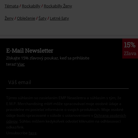
Témata
Rockabilly
Rockabilly Ženy
Ženy
Oblečenie
Šaty
Letné šaty
15%
E-Mail Newsletter
Zľava
Získajte 15% zľavový poukaz, keď sa prihlásite
teraz!
Viac
Týmto súhlasím so zasielaním EMP Newslettra a súhlasím s tým, že
E.M.P. Merchandising mbH môže spracovávať moje osobné údaje a
pravidelne mi posielať informácie o svojich produktoch. Moje osobné
údaje budú spracované v súlade s ustanoveniami v
Ochrana osobných
údajov
. Súhlas môžem kedykoľvek odvolať kliknutím na odhlasovací
odkaz/link.
Unsubscribe
here
.