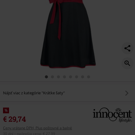
Nájsť viac z kategórie "Krátke šaty"
%
€ 29,74
Ceny vrátane DPH, Plus poštovné a balné
30 dní – najlepšia cena
:
€ 27,99