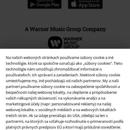
A Warner Music Group Company
Na našich webových stránkach používame súbory cookie a iné
technológie, ktoré sa spoločne označujú ako „súbory cookies“. Tieto
technológie nám umožňujú zhromažďovať informácie o
používateľoch, ich správaní a zariadeniach. Niektoré súbory cookie
umiestňujeme my, iné pochádzajú od našich partnerov. My a naši
partneri používame súbory cookie na zabezpečenie spoľahlivosti a
bezpečnosti našej webovej lokality, na zlepšenie a prispôsobenie
vašich nákupných skúseností, na vykonávanie analýz a na
marketingové účely (napr. personalizované reklamy) na našej
webovej lokalite, v sociálnych médiách a na webových lokalitách
Právne informácie
tretích strán. Ak sa údaje prenášajú do USA, zdieľajú sa len s
partnermi, na ktorých sa vzťahuje rozhodnutie o primeranosti podľa
Podmienky
platných právnych predpisov EÚ a ktorí majú príslušné osvedčenie.