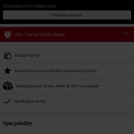
Už ste členom? Prihláste sa tu:
Prihláste sa teraz
-15% - Len na krátku dobu!
Kód poukazu
WEEKEND
Kopírovať kód
Platné do 8/9/26
Platba PayPal
Minimálna hodnota objednávky 49,99 €.
Exkluzívny tovar a oficiálne licencovaný merch
Po zadaní kódu v košíku, sa zľava uplatní automaticky.
Nemožno kombinovať s inými akciovými kódmi. Zľava sa nevzťahuje na:
Nakupujte bez stresu. Máte 30 dní na vrátenie!
knihy, médiá, vstupenky, Rammstein, (Till) Lindemann, Böhse Onkelz,
Broilers, Die Ärzte, Die Toten Hosen, Metality, darčekové poukazy a položky,
ktorých kúpou podporíte nadáciu.
Vynikajúce služby
Opis položky