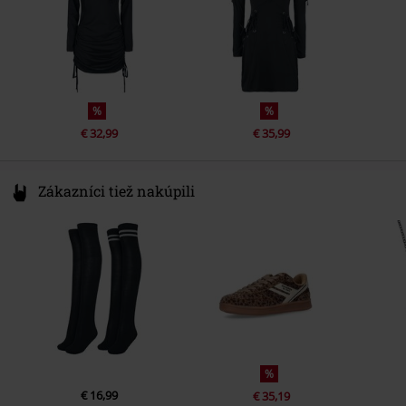
%
%
€ 32,99
€ 35,99
Zákazníci tiež nakúpili
%
€ 16,99
€ 35,19