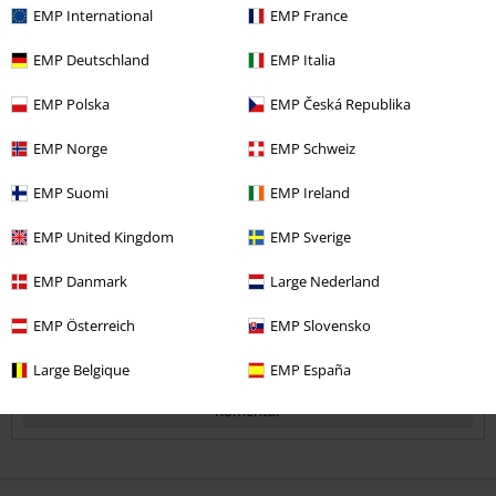
EMP International
EMP France
Kvalita
5
EMP Deutschland
EMP Italia
Dizajn
5
Strih
EMP Polska
EMP Česká Republika
5
Šírka
EMP Norge
EMP Schweiz
Príliš úzke
Perfektné
Príliš široké
EMP Suomi
EMP Ireland
Dĺžka
Príliš krátke
Perfektné
Príliš dlhé
EMP United Kingdom
EMP Sverige
Overená recenzia
EMP Danmark
Large Nederland
Pomohlo Vám toto hodnotenie?
EMP Österreich
EMP Slovensko
Large Belgique
EMP España
Komentár