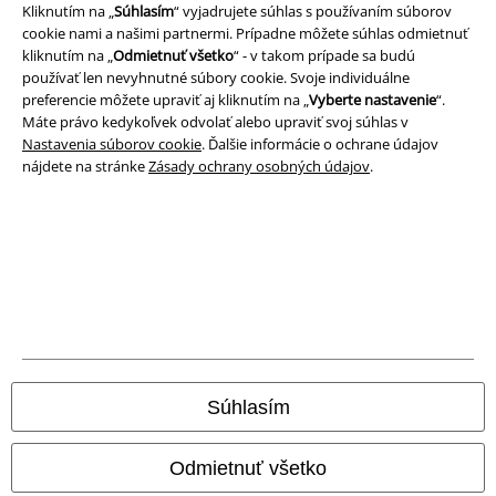
Kliknutím na „
Súhlasím
“ vyjadrujete súhlas s používaním súborov
Imprint
cookie nami a našimi partnermi. Prípadne môžete súhlas odmietnuť
kliknutím na „
Odmietnuť všetko
“ - v takom prípade sa budú
Ochrana osobných údajov
používať len nevyhnutné súbory cookie. Svoje individuálne
preferencie môžete upraviť aj kliknutím na „
Vyberte nastavenie
“.
Máte právo kedykoľvek odvolať alebo upraviť svoj súhlas v
Likvidácia odpadu a ochrana životného prostredia
Nastavenia súborov cookie
. Ďalšie informácie o ochrane údajov
nájdete na stránke
Zásady ochrany osobných údajov
.
Vyhlásenie o zhode
Informácie o prístupnosti
Nastavenia súborov cookie
Odstúpenie od zmluvy
Všetky ceny sú vrátane DPH, bez poštovného a
balného
© 1986-2026 EMP Merchandising
Súhlasím
Odmietnuť všetko