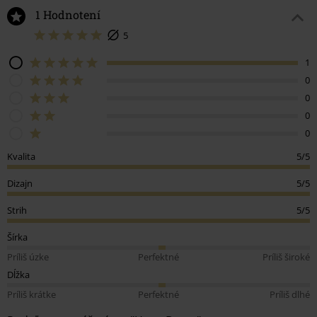
1 Hodnotení
5
1
0
0
0
0
Kvalita
5/5
Dizajn
5/5
Strih
5/5
Šírka
Príliš úzke
Perfektné
Príliš široké
Dĺžka
Príliš krátke
Perfektné
Príliš dlhé