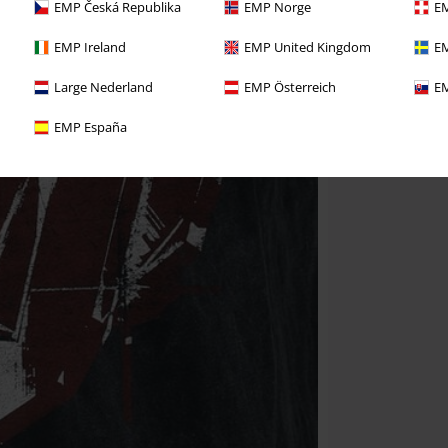
EMP Česká Republika
EMP Norge
EM
EMP Ireland
EMP United Kingdom
EM
Large Nederland
EMP Österreich
EM
EMP España