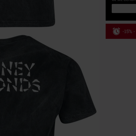
-15% 
Kód pou
Platí len pre 
Minimálna hod
Po zadaní kódu
Nemožno kombi
vstupenky, Ram
Hosen, Metalit