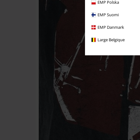
EMP Polska
EMP Suomi
EMP Danmark
Large Belgique