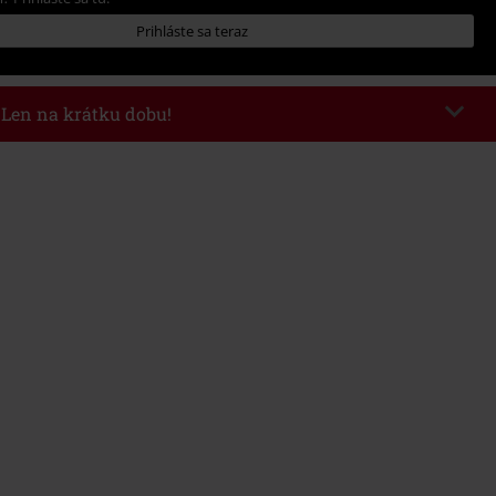
Prihláste sa teraz
- Len na krátku dobu!
kazu
AFTERWORK
Kopírovať kód
8/6/26 od 16:00 do 23:59 hod.
nota objednávky 49,99 €.
 v košíku, sa zľava uplatní automaticky.
novať s inými akciovými kódmi. Zľava sa nevzťahuje na: knihy, médiá,
mstein, (Till) Lindemann, Böhse Onkelz, Broilers, Die Ärzte, Die Toten
y, darčekové poukazy a položky, ktorých kúpou podporíte nadáciu.