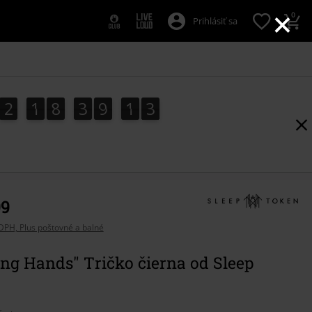
×
0
Prihlásiť sa
2
1
8
3
9
1
2
2
1
8
3
9
1
1
3
1
2
99
DPH, Plus poštovné a balné
ng Hands" Tričko čierna od Sleep