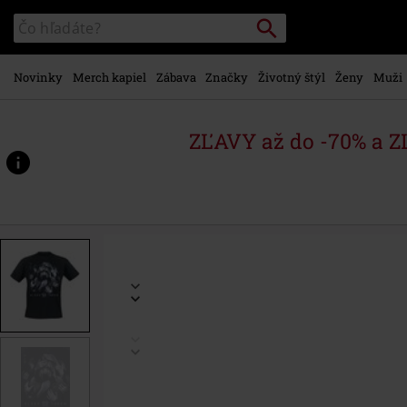
na
Vyhľadávanie
Katalóg
hlavný
vyhľadávania
obsah
Novinky
Merch kapiel
Zábava
Značky
Životný štýl
Ženy
Muži
ZĽAVY až do -70% a 
https://www.emp-
shop.sk/p/grabbing-
hands/575536.html