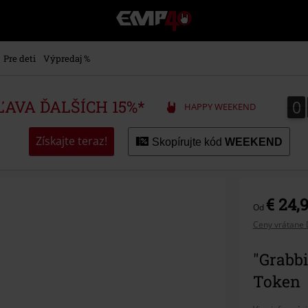
EMP
-
Hudba,
TV
Pre deti
Výpredaj %
filmy
&
seriály,
0
0
ZĽAVA ĎALŠÍCH 15%*
HAPPY WEEKEND
Merch
pre
hráčov,
Získajte teraz!
Skopírujte kód
WEEKEND
Alternatívna
móda
€ 24,
Od
Ceny vrátane 
"Grabbi
Token