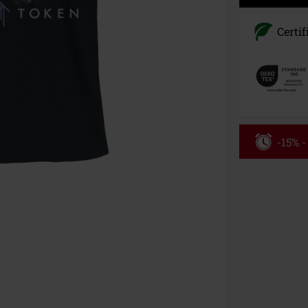
Certif
-15% 
Kód pou
Platné do 8/9/
Minimálna hod
Po zadaní kódu
Nemožno kombi
vstupenky, Ram
Hosen, Metalit