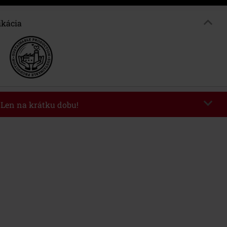
ikácia
- Len na krátku dobu!
kazu
WEEKEND
Kopírovať kód
26
nota objednávky 49,99 €.
 v košíku, sa zľava uplatní automaticky.
novať s inými akciovými kódmi. Zľava sa nevzťahuje na: knihy, médiá,
mstein, (Till) Lindemann, Böhse Onkelz, Broilers, Die Ärzte, Die Toten
y, darčekové poukazy a položky, ktorých kúpou podporíte nadáciu.