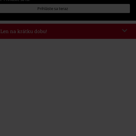
Prihláste sa teraz
- Len na krátku dobu!
kazu
WEEKEND
Kopírovať kód
26
nota objednávky 49,99 €.
 v košíku, sa zľava uplatní automaticky.
novať s inými akciovými kódmi. Zľava sa nevzťahuje na: knihy, médiá,
mstein, (Till) Lindemann, Böhse Onkelz, Broilers, Die Ärzte, Die Toten
y, darčekové poukazy a položky, ktorých kúpou podporíte nadáciu.