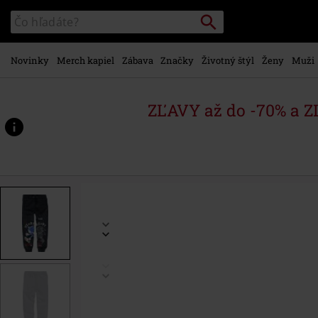
na
Vyhľadávanie
Katalóg
hlavný
vyhľadávania
obsah
Novinky
Merch kapiel
Zábava
Značky
Životný štýl
Ženy
Muži
ZĽAVY až do -70% a 
https://www.emp-
shop.sk/p/gotta-
go-
fast/547311.html