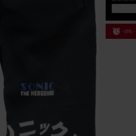
-15% 
Kód pou
Platné do 8/9/
Minimálna hod
Po zadaní kódu
Nemožno kombi
vstupenky, Ram
Hosen, Metalit