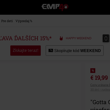
EMP
-
Hudba,
TV
Pre deti
Výpredaj %
filmy
&
seriály,
0
0
ZĽAVA ĎALŠÍCH 15%*
HAPPY WEEKEND
Merch
pre
hráčov,
Získajte teraz!
Skopírujte kód
WEEKEND
Alternatívna
móda
%
€ 19,99
Ceny vrátane 
30 dní – najle
"Gotta 
viacfa