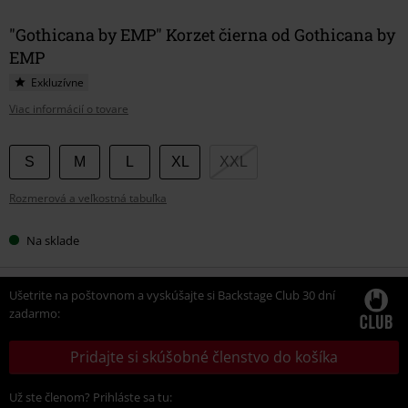
"Gothicana by EMP" Korzet čierna od Gothicana by
EMP
Exkluzívne
Viac informácií o tovare
Vyberte
S
M
L
XL
XXL
si
Rozmerová a veľkostná tabuľka
veľkosť
Na sklade
Ušetrite na poštovnom a vyskúšajte si Backstage Club 30 dní
zadarmo:
Pridajte si skúšobné členstvo do košíka
Už ste členom? Prihláste sa tu: