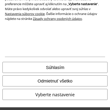
preferencie môžete upraviť aj kliknutím na „
Vyberte nastavenie
“.
Likvidácia odpadu a ochrana životného prostredia
Máte právo kedykoľvek odvolať alebo upraviť svoj súhlas v
Nastavenia súborov cookie
. Ďalšie informácie o ochrane údajov
Vyhlásenie o zhode
nájdete na stránke
Zásady ochrany osobných údajov
.
Informácie o prístupnosti
Nastavenia súborov cookie
Odstúpenie od zmluvy
Všetky ceny sú vrátane DPH, bez poštovného a
balného
Súhlasím
© 1986-2026 EMP Merchandising
Odmietnuť všetko
Vyberte nastavenie
Naše online obchody
EMP International