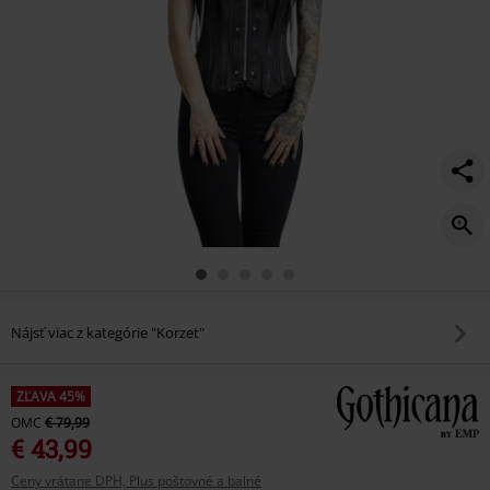
Nájsť viac z kategórie "Korzet"
ZĽAVA 45%
OMC
€ 79,99
€ 43,99
Ceny vrátane DPH, Plus poštovné a balné