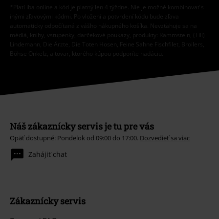
*Platí iba online a kód je platný len 4 týždne. Nie je možné kombinovať s
inými zľavovými kódmi. Po vložení a potvrdení kódu bude zľava
automaticky odpočítaná z vášho nákupného košíka. Nevzťahuje sa na
médiá, knihy, vstupenky, darčekové poukazy, produkty: Rammstein, (Till)
Lindemann, Die Ärzte, Die Toten Hosen, Feine Sahne Fischfilet, Broilers,
Böhse Onkelz, a tovar, ktorého kúpou podporíte nadáciu.
Náš zákaznícky servis je tu pre vás
Opäť dostupné: Pondelok od 09:00 do 17:00.
Dozvedieť sa viac
Zahájiť chat
Zákaznícky servis