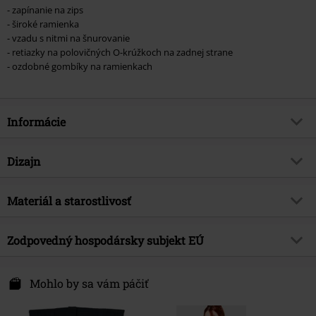
- zapínanie na zips
- široké ramienka
- vzadu s nitmi na šnurovanie
- retiazky na polovičných O-krúžkoch na zadnej strane
- ozdobné gombíky na ramienkach
Informácie
Tovar č.
575109
Dizajn
Názov
Gothicana by EMP
Typ výrobku
Korzet
Brand
Materiál a starostlivosť
Gothicana by EMP
Vzor
Bežný
Exkluzívne
Áno
Vrchný materiál
100% polyester
Farba
Zodpovedný hospodársky subjekt EÚ
čierna
Téma produktov
Gotika
Upozornenie k ošetreniu
Špeciálne čistenie
Značka
nie
E.M.P. Merchandising Handelsgesellschaft mbH
Podšívka
100% bavlna
Darmer Esch 70a
Mohlo by sa vám páčiť
Dátum vydania
4/11/25
49811 Lingen
Pohlavie
Germany
Ženy