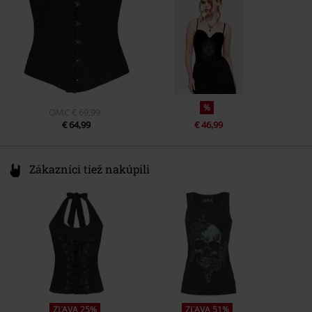
www.emp.de
%
OMC
€ 69,99
€ 64,99
€ 46,99
Zákazníci tiež nakúpili
ZĽAVA 25%
ZĽAVA 51%