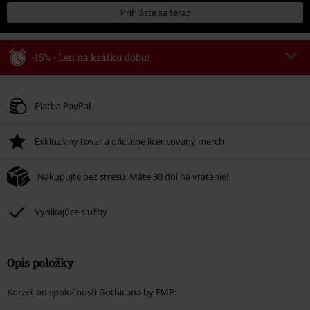
Prihláste sa teraz
-15% - Len na krátku dobu!
Kód poukazu
WEEKEND
Kopírovať kód
Platné do 8/9/26
Platba PayPal
Minimálna hodnota objednávky 49,99 €.
Exkluzívny tovar a oficiálne licencovaný merch
Po zadaní kódu v košíku, sa zľava uplatní automaticky.
Nemožno kombinovať s inými akciovými kódmi. Zľava sa nevzťahuje na:
Nakupujte bez stresu. Máte 30 dní na vrátenie!
knihy, médiá, vstupenky, Rammstein, (Till) Lindemann, Böhse Onkelz,
Broilers, Die Ärzte, Die Toten Hosen, Metality, darčekové poukazy a položky,
ktorých kúpou podporíte nadáciu.
Vynikajúce služby
Opis položky
Korzet od spoločnosti Gothicana by EMP: