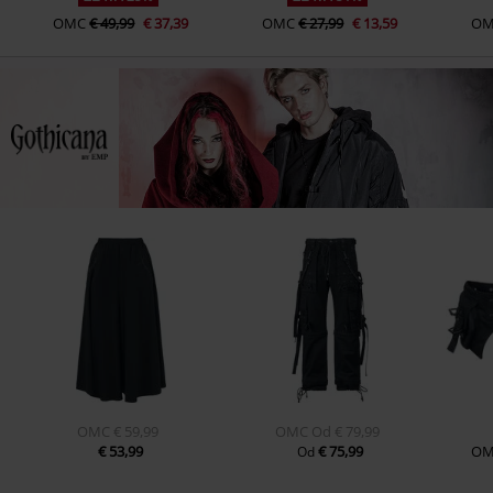
OMC
€ 49,99
€ 37,39
OMC
€ 27,99
€ 13,59
O
OMC
€ 59,99
OMC
Od
€ 79,99
€ 53,99
€ 75,99
O
Od