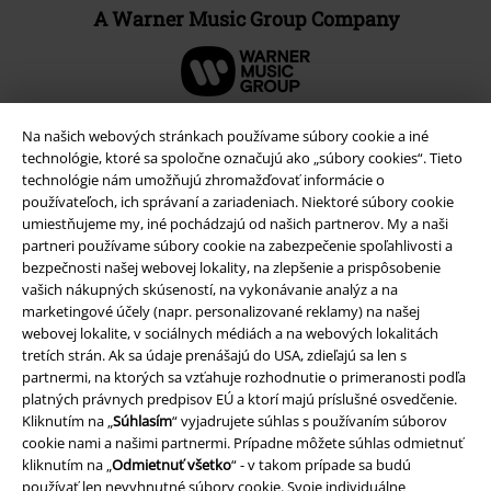
A Warner Music Group Company
Na našich webových stránkach používame súbory cookie a iné
technológie, ktoré sa spoločne označujú ako „súbory cookies“. Tieto
technológie nám umožňujú zhromažďovať informácie o
používateľoch, ich správaní a zariadeniach. Niektoré súbory cookie
umiestňujeme my, iné pochádzajú od našich partnerov. My a naši
partneri používame súbory cookie na zabezpečenie spoľahlivosti a
bezpečnosti našej webovej lokality, na zlepšenie a prispôsobenie
vašich nákupných skúseností, na vykonávanie analýz a na
marketingové účely (napr. personalizované reklamy) na našej
webovej lokalite, v sociálnych médiách a na webových lokalitách
Právne informácie
tretích strán. Ak sa údaje prenášajú do USA, zdieľajú sa len s
Podmienky
partnermi, na ktorých sa vzťahuje rozhodnutie o primeranosti podľa
platných právnych predpisov EÚ a ktorí majú príslušné osvedčenie.
Kliknutím na „
Súhlasím
“ vyjadrujete súhlas s používaním súborov
Imprint
cookie nami a našimi partnermi. Prípadne môžete súhlas odmietnuť
kliknutím na „
Odmietnuť všetko
“ - v takom prípade sa budú
Ochrana osobných údajov
používať len nevyhnutné súbory cookie. Svoje individuálne