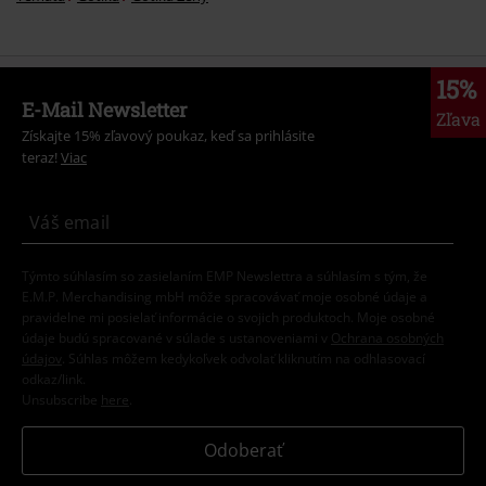
15%
E-Mail Newsletter
Zľava
Získajte 15% zľavový poukaz, keď sa prihlásite
teraz!
Viac
Týmto súhlasím so zasielaním EMP Newslettra a súhlasím s tým, že
E.M.P. Merchandising mbH môže spracovávať moje osobné údaje a
pravidelne mi posielať informácie o svojich produktoch. Moje osobné
údaje budú spracované v súlade s ustanoveniami v
Ochrana osobných
údajov
. Súhlas môžem kedykoľvek odvolať kliknutím na odhlasovací
odkaz/link.
Unsubscribe
here
.
Odoberať