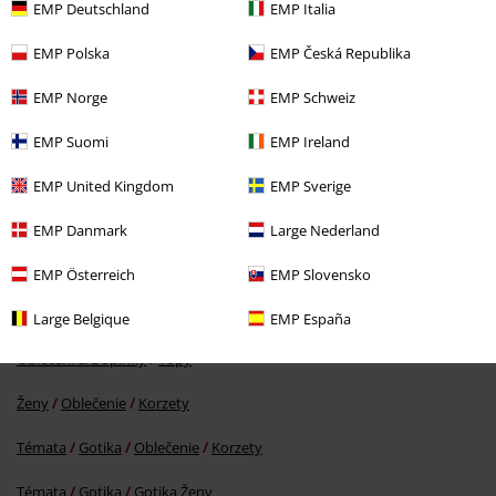
EMP Deutschland
EMP Italia
EMP Polska
EMP Česká Republika
EMP Norge
EMP Schweiz
EMP Suomi
EMP Ireland
ZĽAVA 45%
EMP United Kingdom
EMP Sverige
OMC
€ 79,99
€ 43,99
EMP Danmark
Large Nederland
EMP Österreich
EMP Slovensko
More categories. More options.
Témata
Čierne oblečenie
Large Belgique
EMP España
Oblečení & Doplnky
Topy
Ženy
Oblečenie
Korzety
Témata
Gotika
Oblečenie
Korzety
Témata
Gotika
Gotika Ženy