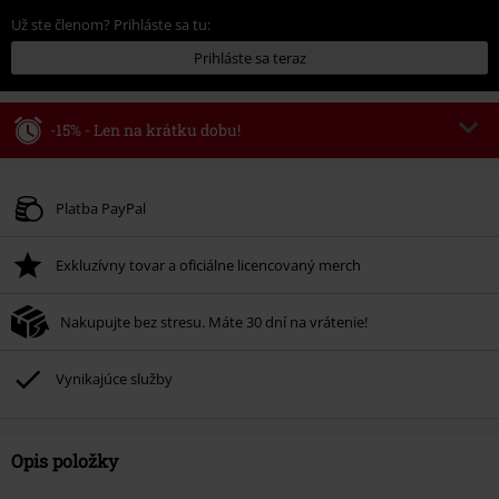
Už ste členom? Prihláste sa tu:
Prihláste sa teraz
-15% - Len na krátku dobu!
Kód poukazu
WEEKEND
Kopírovať kód
Platné do 8/9/26
Platba PayPal
Minimálna hodnota objednávky 49,99 €.
Exkluzívny tovar a oficiálne licencovaný merch
Po zadaní kódu v košíku, sa zľava uplatní automaticky.
Nemožno kombinovať s inými akciovými kódmi. Zľava sa nevzťahuje na:
Nakupujte bez stresu. Máte 30 dní na vrátenie!
knihy, médiá, vstupenky, Rammstein, (Till) Lindemann, Böhse Onkelz,
Broilers, Die Ärzte, Die Toten Hosen, Metality, darčekové poukazy a položky,
ktorých kúpou podporíte nadáciu.
Vynikajúce služby
Opis položky