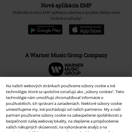
Nová aplikácia EMP
Stiahnite si novú EMP aplikáciu zdarma a využite všetky nové
funkcie a výhody!
A Warner Music Group Company
Na našich webových stránkach používame súbory cookie a iné
technológie, ktoré sa spoločne označujú ako „súbory cookies“. Tieto
technológie nám umožňujú zhromažďovať informácie o
používateľoch, ich správaní a zariadeniach. Niektoré súbory cookie
umiestňujeme my, iné pochádzajú od našich partnerov. My a naši
partneri používame súbory cookie na zabezpečenie spoľahlivosti a
bezpečnosti našej webovej lokality, na zlepšenie a prispôsobenie
vašich nákupných skúseností, na vykonávanie analýz a na