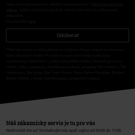
údaje budú spracované v súlade s ustanoveniami v
Ochrana osobných
údajov
. Súhlas môžem kedykoľvek odvolať kliknutím na odhlasovací
odkaz/link.
Unsubscribe
here
.
Odoberať
*Platí iba online a kód je platný len 4 týždne. Nie je možné kombinovať s
inými zľavovými kódmi. Po vložení a potvrdení kódu bude zľava
automaticky odpočítaná z vášho nákupného košíka. Nevzťahuje sa na
médiá, knihy, vstupenky, darčekové poukazy, produkty: Rammstein, (Till)
Lindemann, Die Ärzte, Die Toten Hosen, Feine Sahne Fischfilet, Broilers,
Böhse Onkelz, a tovar, ktorého kúpou podporíte nadáciu.
Náš zákaznícky servis je tu pre vás
Nedovolali ste sa? Kontaktujte nás opäť: zajtra od 09:00 do 17:00.