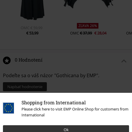
ZĽAVA 26%
OMC
€ 59,99
€ 53,99
OMC
€ 37,99
€ 28,04
O
0 Hodnotení
Podeľte sa o váš názor "Gothicana by EMP".
Napísať hodnotenie
Shopping from International
Please click here to visit EMP Online Shop for customers from
International
Ok