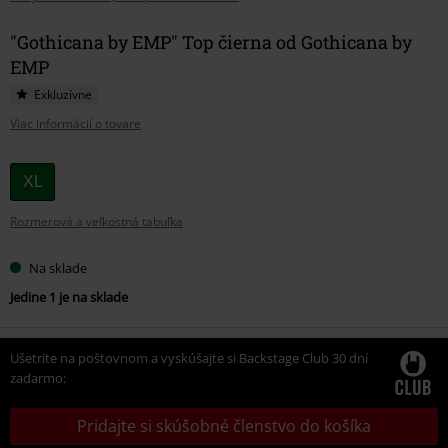
"Gothicana by EMP" Top čierna od Gothicana by
EMP
Exkluzívne
Viac informácií o tovare
Vyberte
XL
si
Rozmerová a veľkostná tabuľka
veľkosť
Na sklade
Jedine 1 je na sklade
Ušetrite na poštovnom a vyskúšajte si Backstage Club 30 dní
zadarmo:
Pridajte si skúšobné členstvo do košíka