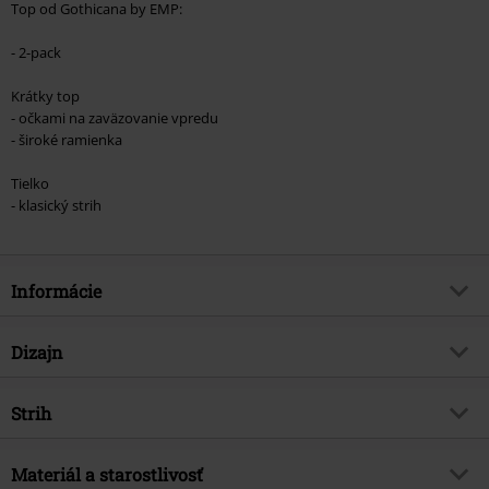
Top od Gothicana by EMP:
- 2-pack
Krátky top
- očkami na zaväzovanie vpredu
- široké ramienka
Tielko
- klasický strih
Informácie
Tovar č.
574697
Dizajn
Názov
Gothicana by EMP
Typ výrobku
Top
Brand
Strih
Gothicana by EMP
Vzor
Bežný
Exkluzívne
Áno
Strih/vrchný diel
Regular
Výstrih
Materiál a starostlivosť
Guľatý výstrih
Téma produktov
Gotika