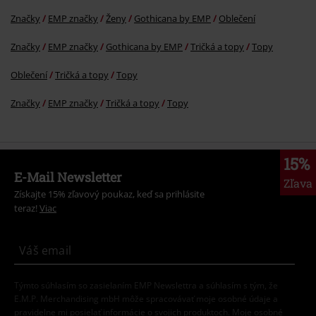
Značky
EMP značky
Ženy
Gothicana by EMP
Oblečení
Značky
EMP značky
Gothicana by EMP
Tričká a topy
Topy
Oblečení
Tričká a topy
Topy
Značky
EMP značky
Tričká a topy
Topy
15%
E-Mail Newsletter
Zľava
Získajte 15% zľavový poukaz, keď sa prihlásite
teraz!
Viac
Týmto súhlasím so zasielaním EMP Newslettra a súhlasím s tým, že
E.M.P. Merchandising mbH môže spracovávať moje osobné údaje a
pravidelne mi posielať informácie o svojich produktoch. Moje osobné