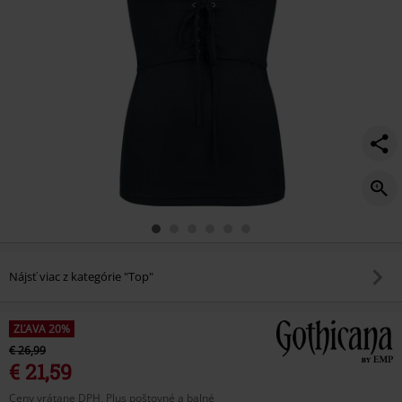
Nájsť viac z kategórie "Top"
ZĽAVA 20%
€ 26,99
€ 21,59
Ceny vrátane DPH, Plus poštovné a balné