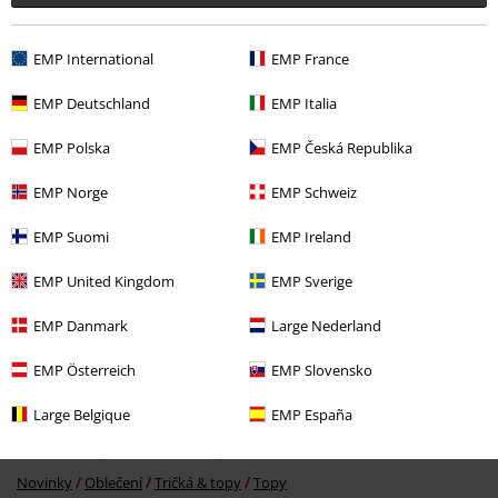
EMP International
EMP France
EMP Deutschland
EMP Italia
Naposledy navštívené
EMP Polska
EMP Česká Republika
EMP Norge
EMP Schweiz
EMP Suomi
EMP Ireland
EMP United Kingdom
EMP Sverige
EMP Danmark
Large Nederland
ZĽAVA 20%
€ 26,99
€ 21,59
EMP Österreich
EMP Slovensko
Large Belgique
EMP España
More categories. More options.
Novinky
Oblečení
Tričká & topy
Topy