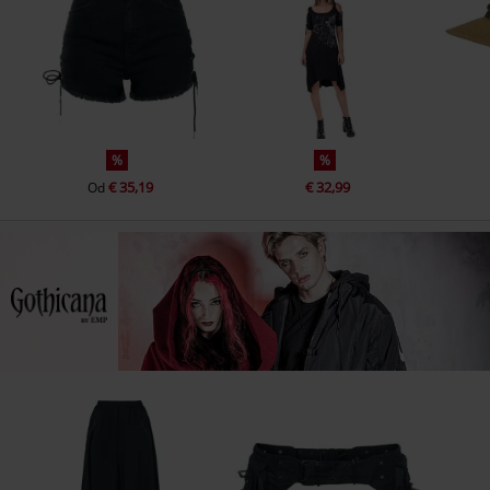
%
%
€ 35,19
€ 32,99
Od