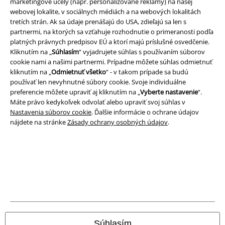
marketingové účely (napr. personalizované reklamy) na našej
webovej lokalite, v sociálnych médiách a na webových lokalitách
Právne informácie
tretích strán. Ak sa údaje prenášajú do USA, zdieľajú sa len s
partnermi, na ktorých sa vzťahuje rozhodnutie o primeranosti podľa
Podmienky
platných právnych predpisov EÚ a ktorí majú príslušné osvedčenie.
Kliknutím na „
Súhlasím
“ vyjadrujete súhlas s používaním súborov
Imprint
cookie nami a našimi partnermi. Prípadne môžete súhlas odmietnuť
kliknutím na „
Odmietnuť všetko
“ - v takom prípade sa budú
Ochrana osobných údajov
používať len nevyhnutné súbory cookie. Svoje individuálne
preferencie môžete upraviť aj kliknutím na „
Vyberte nastavenie
“.
Likvidácia odpadu a ochrana životného prostredia
Máte právo kedykoľvek odvolať alebo upraviť svoj súhlas v
Nastavenia súborov cookie
. Ďalšie informácie o ochrane údajov
nájdete na stránke
Zásady ochrany osobných údajov
.
Vyhlásenie o zhode
Informácie o prístupnosti
Nastavenia súborov cookie
Odstúpenie od zmluvy
Všetky ceny sú vrátane DPH, bez poštovného a
balného
Súhlasím