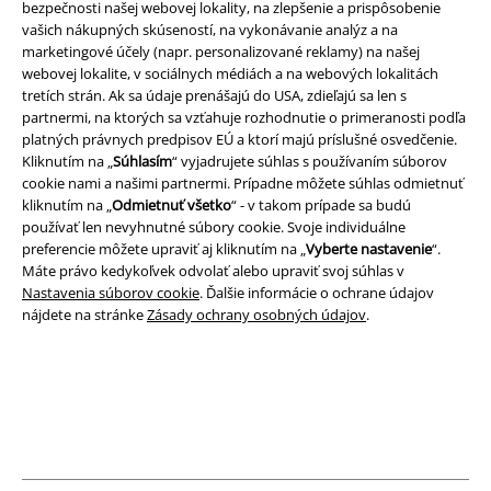
bezpečnosti našej webovej lokality, na zlepšenie a prispôsobenie
funkcie a výhody!
vašich nákupných skúseností, na vykonávanie analýz a na
marketingové účely (napr. personalizované reklamy) na našej
webovej lokalite, v sociálnych médiách a na webových lokalitách
tretích strán. Ak sa údaje prenášajú do USA, zdieľajú sa len s
partnermi, na ktorých sa vzťahuje rozhodnutie o primeranosti podľa
platných právnych predpisov EÚ a ktorí majú príslušné osvedčenie.
A Warner Music Group Company
Kliknutím na „
Súhlasím
“ vyjadrujete súhlas s používaním súborov
cookie nami a našimi partnermi. Prípadne môžete súhlas odmietnuť
kliknutím na „
Odmietnuť všetko
“ - v takom prípade sa budú
používať len nevyhnutné súbory cookie. Svoje individuálne
preferencie môžete upraviť aj kliknutím na „
Vyberte nastavenie
“.
Máte právo kedykoľvek odvolať alebo upraviť svoj súhlas v
Nastavenia súborov cookie
. Ďalšie informácie o ochrane údajov
nájdete na stránke
Zásady ochrany osobných údajov
.
Právne informácie