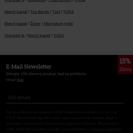
Merch kapiel
Top Bands
Tool
Tričká
Merch kapiel
Žáner
Alternative Indie
Výpredaj %
Merch kapiel
Tričká
15%
E-Mail Newsletter
Zľava
Získajte 15% zľavový poukaz, keď sa prihlásite
teraz!
Viac
Týmto súhlasím so zasielaním EMP Newslettra a súhlasím s tým, že
E.M.P. Merchandising mbH môže spracovávať moje osobné údaje a
pravidelne mi posielať informácie o svojich produktoch. Moje osobné
údaje budú spracované v súlade s ustanoveniami v
Ochrana osobných