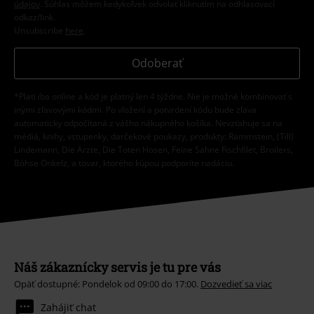
údajov
. Súhlas môžem kedykoľvek odvolať kliknutím na odhlasovací
odkaz/link.
Unsubscribe
here
.
Odoberať
*Platí iba online a kód je platný len 4 týždne. Nie je možné kombinovať s
inými zľavovými kódmi. Po vložení a potvrdení kódu bude zľava
automaticky odpočítaná z vášho nákupného košíka. Nevzťahuje sa na
médiá, knihy, vstupenky, darčekové poukazy, produkty: Rammstein, (Till)
Lindemann, Die Ärzte, Die Toten Hosen, Feine Sahne Fischfilet, Broilers,
Böhse Onkelz, a tovar, ktorého kúpou podporíte nadáciu.
Náš zákaznícky servis je tu pre vás
Opäť dostupné: Pondelok od 09:00 do 17:00.
Dozvedieť sa viac
Zahájiť chat