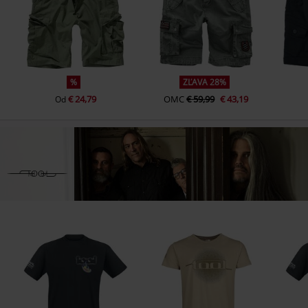
%
ZĽAVA 28%
€ 24,79
OMC
€ 59,99
€ 43,19
Od