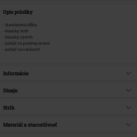
Opis položky
- štandardná dĺžka
- klasický strih
- klasický výstrih
- potlač na prednej strane
- potlač na rukávoch
Informácie
Tovar č.
464531
Dizajn
Názov
Gold ISO
Typ výrobku
Tričko
hudobný žáner
Strih
Alternatívny/nezávislý
Vzor
Bežný
Téma produktov
Merch kapiel, Kapely
Strih/vrchný diel
Regular
Vytlačené
Materiál a starostlivosť
Áno
Licencia
oficiálne licencovaný produkt
Dĺžka
Normálny
Typ potlače
Sieťotlač
Kapela
Tool