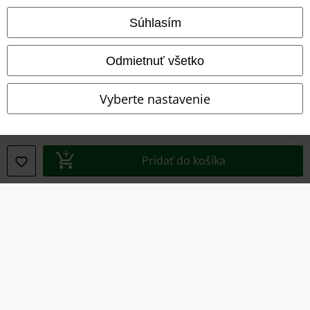
Podmienky
Súhlasím
Imprint
Odmietnuť všetko
Ochrana osobných údajov
Vyberte nastavenie
Likvidácia odpadu a ochrana životného prostredia
Vyhlásenie o zhode
Pridať do košíka
Informácie o prístupnosti
Nastavenia súborov cookie
Odstúpenie od zmluvy
Všetky ceny sú vrátane DPH, bez poštovného a
balného
© 1986-2026 EMP Merchandising