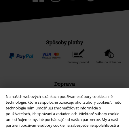
Spôsoby platby
Bankový prevod
Platba na dobierku
Doprava
Na našich webových stránkach používame súbory cookie a iné
technológie, ktoré sa spoločne označujú ako „súbory cookies“. Tieto
technológie nám umožňujú zhromažďovať informácie o
používateľoch, ich správaní a zariadeniach. Niektoré súbory cookie
umiestňujeme my, iné pochádzajú od našich partnerov. My a naši
Nová aplikácia EMP
partneri používame súbory cookie na zabezpečenie spoľahlivosti a
Stiahnite si novú EMP aplikáciu zdarma a využite všetky nové