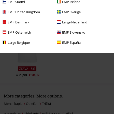
EMP Suomi
EMP Ireland
EMP United Kingdom
EMP Sverige
Naposledy navštívené
EMP Danmark
Large Nederland
EMP Österreich
EMP Slovensko
Large Belgique
EMP España
ZĽAVA 15%
€ 23,99
€ 20,39
More categories. More options.
Merch kapiel
Oblečení
Tričká
Výpredaj %
Oblečenie
Tričká & topy
Tričká