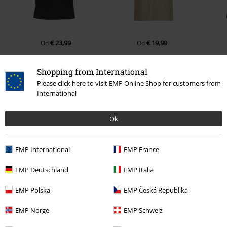
€ 23,99
€ 19,99
Od
Od
Shopping from International
Please click here to visit EMP Online Shop for customers from
0 Hodnotení
International
Podeľte sa o váš názor "Gold ISO".
Ok
Napísať hodnotenie
EMP International
EMP France
EMP Deutschland
EMP Italia
EMP Polska
EMP Česká Republika
EMP Norge
EMP Schweiz