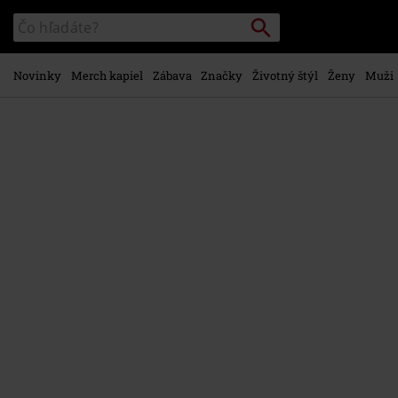
na
Vyhľadávanie
Katalóg
hlavný
vyhľadávania
obsah
Novinky
Merch kapiel
Zábava
Značky
Životný štýl
Ženy
Muži
https://www.emp-
shop.sk/p/girls%2C-
girls%2C-
girls/458438St.html