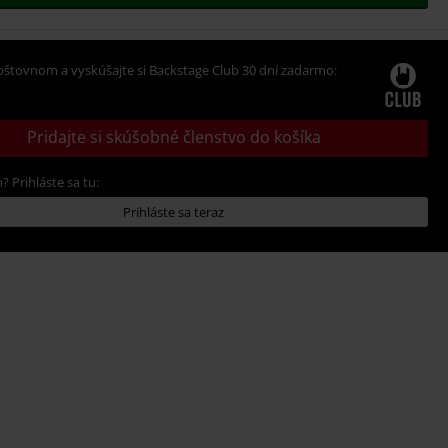
oštovnom a vyskúšajte si Backstage Club 30 dní zadarmo:
Pridajte si skúšobné členstvo do košíka
? Prihláste sa tu:
Prihláste sa teraz