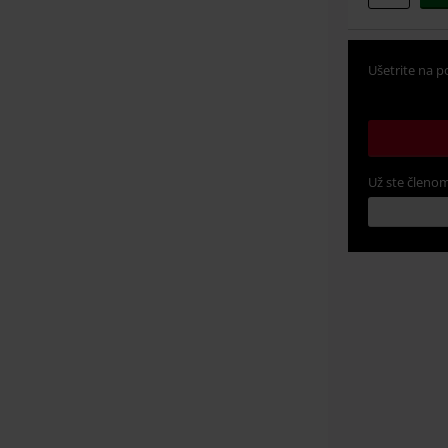
Ušetrite na p
Už ste členom