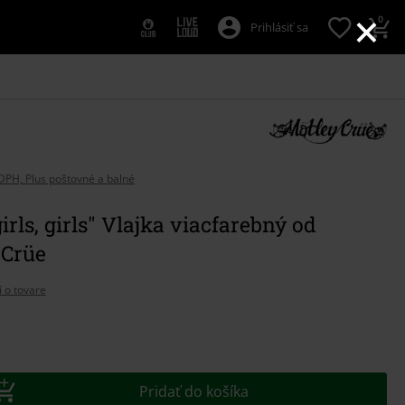
×
0
Prihlásiť sa
DPH, Plus poštovné a balné
girls, girls" Vlajka viacfarebný od
 Crüe
í o tovare
e
Pridať do košíka