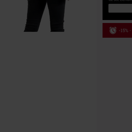
-15% 
Kód pou
Platí len pre 
Minimálna hod
Po zadaní kódu
Nemožno kombi
vstupenky, Ram
Hosen, Metalit