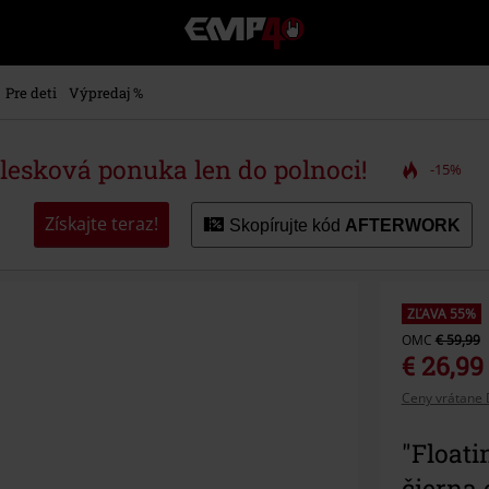
EMP
-
Hudba,
TV
Pre deti
Výpredaj %
filmy
&
seriály,
blesková ponuka len do polnoci!
-15%
Merch
pre
hráčov,
Získajte teraz!
Skopírujte kód
AFTERWORK
Alternatívna
móda
ZĽAVA 55%
OMC
€ 59,99
€ 26,99
Ceny vrátane 
"Floati
čierna