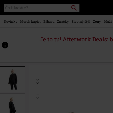
na
Vyhľadávanie
Katalóg
hlavný
vyhľadávania
obsah
Novinky
Merch kapiel
Zábava
Značky
Životný štýl
Ženy
Muži
Je to tu! Afterwork Deals: 
https://www.emp-
shop.sk/p/floating-
in-
the-
darkness/584026.html