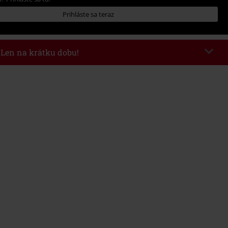
Prihláste sa teraz
- Len na krátku dobu!
kazu
AFTERWORK
Kopírovať kód
8/6/26 od 16:00 do 23:59 hod.
nota objednávky 49,99 €.
 v košíku, sa zľava uplatní automaticky.
novať s inými akciovými kódmi. Zľava sa nevzťahuje na: knihy, médiá,
mstein, (Till) Lindemann, Böhse Onkelz, Broilers, Die Ärzte, Die Toten
y, darčekové poukazy a položky, ktorých kúpou podporíte nadáciu.