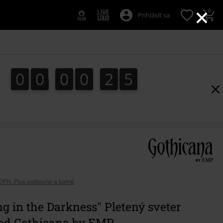
×
0
Prihlásiť sa
0
0
0
0
2
4
0
0
0
0
2
3
5
3
4
DPH, Plus poštovné a balné
ng in the Darkness" Pletený sveter
 od Gothicana by EMP