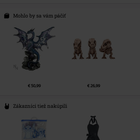
Enesco France
Route Départementale 6007 2426
Mohlo by sa vám páčiť
06272 Villeneuve-loubet
France
www.enescofrance.com
€ 50,99
€ 26,99
Zákazníci tiež nakúpili