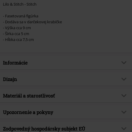
Lilo & Stitch - Stitch
- Fasetovaná figúrka
- Dodáva sa v darčekovej krabičke
- Výška cca 9 cm
- Šírka cca 5 cm
- Hĺbka cca 7,5 cm
Informácie
Tovar č.
579195
Dizajn
Názov
Figúrka Stitch
Typ výrobku
Socha
Téma produktov
Materiál a starostlivosť
Fan merch, Disney, Film, Disney
Classics, Darčeky
Farba
viacfarebný
Vrchný materiál
akrylát
Licencia
oficiálne licencovaný produkt
Upozornenie a pokyny
Entertainment licence
Lilo & Stitch
Tento produkt nie je hračka. Zberateľský predmet pre vekovú skupinu
Zodpovedný hospodársky subjekt EÚ
Dátum vydania
11/21/24
od 14 rokov.