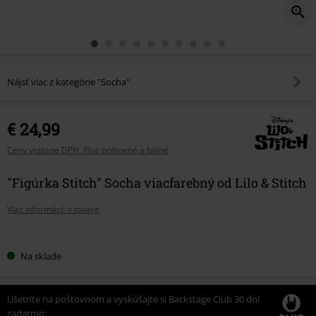
Nájsť viac z kategórie "Socha"
€ 24,99
Ceny vrátane DPH, Plus poštovné a balné
"Figúrka Stitch" Socha viacfarebný od Lilo & Stitch
Viac informácií o tovare
Vyberte
Na sklade
si
veľkosť
Ušetrite na poštovnom a vyskúšajte si Backstage Club 30 dní
zadarmo: