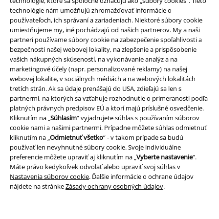
technológie, ktoré sa spoločne označujú ako „súbory cookies“. Tieto
technológie nám umožňujú zhromažďovať informácie o
používateľoch, ich správaní a zariadeniach. Niektoré súbory cookie
umiestňujeme my, iné pochádzajú od našich partnerov. My a naši
partneri používame súbory cookie na zabezpečenie spoľahlivosti a
bezpečnosti našej webovej lokality, na zlepšenie a prispôsobenie
vašich nákupných skúseností, na vykonávanie analýz a na
Právne informácie
marketingové účely (napr. personalizované reklamy) na našej
webovej lokalite, v sociálnych médiách a na webových lokalitách
Podmienky
tretích strán. Ak sa údaje prenášajú do USA, zdieľajú sa len s
partnermi, na ktorých sa vzťahuje rozhodnutie o primeranosti podľa
Imprint
platných právnych predpisov EÚ a ktorí majú príslušné osvedčenie.
Kliknutím na „
Súhlasím
“ vyjadrujete súhlas s používaním súborov
cookie nami a našimi partnermi. Prípadne môžete súhlas odmietnuť
Ochrana osobných údajov
kliknutím na „
Odmietnuť všetko
“ - v takom prípade sa budú
používať len nevyhnutné súbory cookie. Svoje individuálne
Likvidácia odpadu a ochrana životného prostredia
preferencie môžete upraviť aj kliknutím na „
Vyberte nastavenie
“.
Máte právo kedykoľvek odvolať alebo upraviť svoj súhlas v
Vyhlásenie o zhode
Nastavenia súborov cookie
. Ďalšie informácie o ochrane údajov
nájdete na stránke
Zásady ochrany osobných údajov
.
Informácie o prístupnosti
Nastavenia súborov cookie