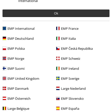
International
Ok
More categories. More options.
Zábava
EMP International
EMP France
Životný štýl
Figúrky
Sošky
EMP Deutschland
EMP Italia
Filmy & seriály
Domácnosť
EMP Polska
EMP Česká Republika
Filmy & seriály
Disney
Figúrky
Sochy
EMP Norge
EMP Schweiz
Filmy & seriály
Zberateľské kúsky
EMP Suomi
EMP Ireland
EMP United Kingdom
EMP Sverige
15%
EMP Danmark
Large Nederland
E-Mail Newsletter
Zľava
Získajte 15% zľavový poukaz, keď sa prihlásite
EMP Österreich
EMP Slovensko
teraz!
Viac
Large Belgique
EMP España