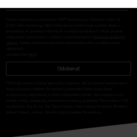
Týmto súhlasím so zasielaním EMP Newslettra a súhlasím s tým, že
E.M.P. Merchandising mbH môže spracovávať moje osobné údaje a
pravidelne mi posielať informácie o svojich produktoch. Moje osobné
údaje budú spracované v súlade s ustanoveniami v
Ochrana osobných
údajov
. Súhlas môžem kedykoľvek odvolať kliknutím na odhlasovací
odkaz/link.
Unsubscribe
here
.
Odoberať
*Platí iba online a kód je platný len 4 týždne. Nie je možné kombinovať s
inými zľavovými kódmi. Po vložení a potvrdení kódu bude zľava
automaticky odpočítaná z vášho nákupného košíka. Nevzťahuje sa na
médiá, knihy, vstupenky, darčekové poukazy, produkty: Rammstein, (Till)
Lindemann, Die Ärzte, Die Toten Hosen, Feine Sahne Fischfilet, Broilers,
Böhse Onkelz, a tovar, ktorého kúpou podporíte nadáciu.