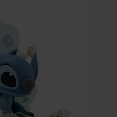
Platné do 8/9/
Minimálna hod
Po zadaní kódu
Nemožno kombi
vstupenky, Ram
Hosen, Metalit