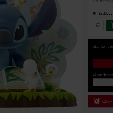
Viac informáci
Na sklade
Ušetrite na p
Už ste členom
-15% 
Kód pou