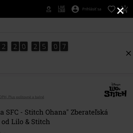
×
0
Prihlásiť sa
2
2
0
2
5
0
6
2
2
0
2
5
0
5
1
7
5
6
DPH, Plus poštovné a balné
a SFC - Stitch Ohana" Zberateľská
 od Lilo & Stitch