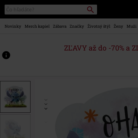
na
Vyhľadávanie
Katalóg
hlavný
vyhľadávania
obsah
Novinky
Merch kapiel
Zábava
Značky
Životný štýl
Ženy
Muži
ZĽAVY až do -70% a 
https://www.emp-
shop.sk/p/fig%C3%BArka-
sfc-
-
-
stitch-
ohana/550041St.html