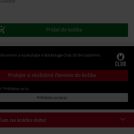
í o tovare
Pridať do košíka
oštovnom a vyskúšajte si Backstage Club 30 dní zadarmo:
Pridajte si skúšobné členstvo do košíka
? Prihláste sa tu:
Prihláste sa teraz
- Len na krátku dobu!
kazu
WEEKEND
Kopírovať kód