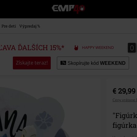
EMP
-
Hudba,
TV
Pre deti
Výpredaj %
filmy
&
seriály,
0
0
ZĽAVA ĎALŠÍCH 15%*
HAPPY WEEKEND
Merch
pre
hráčov,
Získajte teraz!
Skopírujte kód
WEEKEND
Alternatívna
móda
€ 29,99
Ceny vrátane 
"Figúrk
figúrka