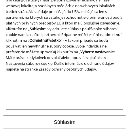
marketingové účely (napr. personalizované reklamy) na našej
webovej lokalite, v sociálnych médiách a na webových lokalitách
Podmienky
tretích strán. Ak sa údaje prenášajú do USA, zdieľajú sa len s
partnermi, na ktorých sa vzťahuje rozhodnutie o primeranosti podľa
Imprint
platných právnych predpisov EÚ a ktorí majú príslušné osvedčenie.
Kliknutím na „
Súhlasím
“ vyjadrujete súhlas s používaním súborov
Ochrana osobných údajov
cookie nami a našimi partnermi. Prípadne môžete súhlas odmietnuť
kliknutím na „
Odmietnuť všetko
“ - v takom prípade sa budú
používať len nevyhnutné súbory cookie. Svoje individuálne
Likvidácia odpadu a ochrana životného prostredia
preferencie môžete upraviť aj kliknutím na „
Vyberte nastavenie
“.
Máte právo kedykoľvek odvolať alebo upraviť svoj súhlas v
Vyhlásenie o zhode
Nastavenia súborov cookie
. Ďalšie informácie o ochrane údajov
nájdete na stránke
Zásady ochrany osobných údajov
.
Informácie o prístupnosti
Nastavenia súborov cookie
Odstúpenie od zmluvy
Všetky ceny sú vrátane DPH, bez poštovného a
balného
© 1986-2026 EMP Merchandising
Súhlasím