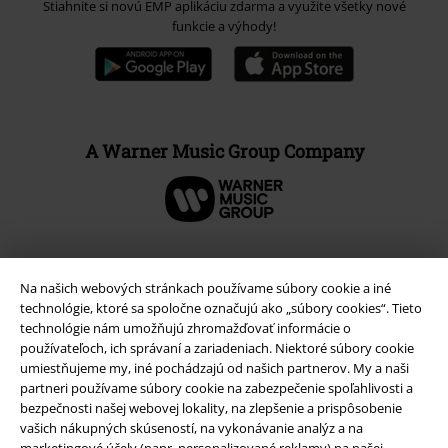
Stiahnite si novú EMP aplikáciu zdarma a využite všetky nové
funkcie a výhody!
A Warner Music Group Company
Na našich webových stránkach používame súbory cookie a iné
technológie, ktoré sa spoločne označujú ako „súbory cookies“. Tieto
technológie nám umožňujú zhromažďovať informácie o
používateľoch, ich správaní a zariadeniach. Niektoré súbory cookie
umiestňujeme my, iné pochádzajú od našich partnerov. My a naši
partneri používame súbory cookie na zabezpečenie spoľahlivosti a
bezpečnosti našej webovej lokality, na zlepšenie a prispôsobenie
vašich nákupných skúseností, na vykonávanie analýz a na
Právne informácie