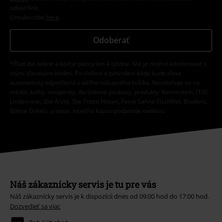
odkaz/link.
Unsubscribe
here
.
Odoberať
*Platí iba online a kód je platný len 4 týždne. Nie je možné kombinovať s
inými zľavovými kódmi. Po vložení a potvrdení kódu bude zľava
automaticky odpočítaná z vášho nákupného košíka. Nevzťahuje sa na
médiá, knihy, vstupenky, darčekové poukazy, produkty: Rammstein, (Till)
Lindemann, Die Ärzte, Die Toten Hosen, Feine Sahne Fischfilet, Broilers,
Böhse Onkelz, a tovar, ktorého kúpou podporíte nadáciu.
Náš zákaznícky servis je tu pre vás
Náš zákaznícky servis je k dispozícii dnes od 09:00 hod do 17:00 hod.
Dozvedieť sa viac