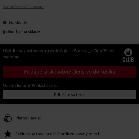
Viac informácií o tovare
Na sklade
Jedine 1 je na sklade
Ušetrite na poštovnom a vyskúšajte si Backstage Club 30 dní
zadarmo:
Pridajte si skúšobné členstvo do košíka
Už ste členom? Prihláste sa tu:
Prihláste sa teraz
Platba PayPal
Exkluzívny tovar a oficiálne licencovaný merch