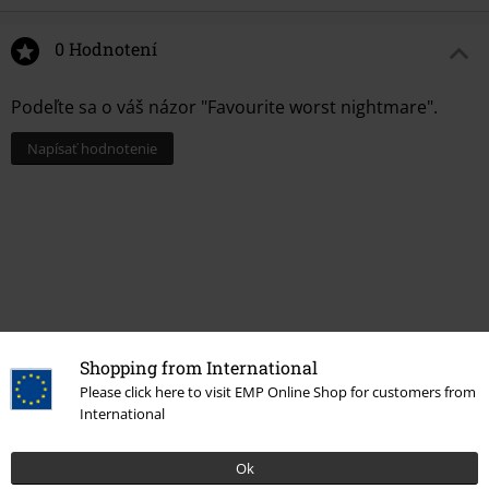
0 Hodnotení
Podeľte sa o váš názor "Favourite worst nightmare".
Napísať hodnotenie
Shopping from International
Please click here to visit EMP Online Shop for customers from
International
More categories. More options.
Ok
Merch kapiel
Média
LP