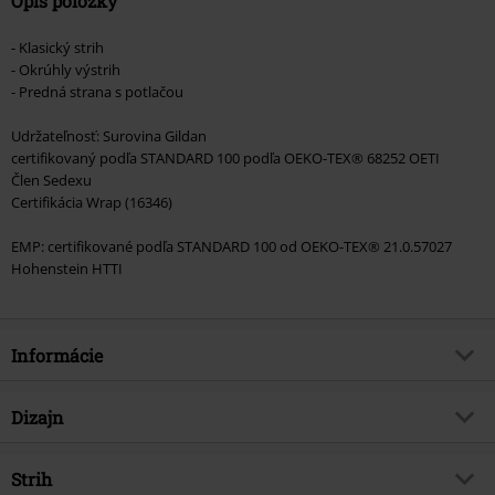
Opis položky
- Klasický strih
- Okrúhly výstrih
- Predná strana s potlačou
Udržateľnosť: Surovina Gildan
certifikovaný podľa STANDARD 100 podľa OEKO-TEX® 68252 OETI
Člen Sedexu
Certifikácia Wrap (16346)
EMP: certifikované podľa STANDARD 100 od OEKO-TEX® 21.0.57027
Hohenstein HTTI
Informácie
Tovar č.
565297
Dizajn
Názov
Europe
Typ výrobku
Tričko
hudobný žáner
Strih
Hard Rock