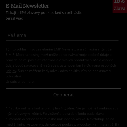
15%
E-Mail Newsletter
Zľava
Získajte 15% zľavový poukaz, keď sa prihlásite
teraz!
Viac
Týmto súhlasím so zasielaním EMP Newslettra a súhlasím s tým, že
E.M.P. Merchandising mbH môže spracovávať moje osobné údaje a
pravidelne mi posielať informácie o svojich produktoch. Moje osobné
údaje budú spracované v súlade s ustanoveniami v
Ochrana osobných
údajov
. Súhlas môžem kedykoľvek odvolať kliknutím na odhlasovací
odkaz/link.
Unsubscribe
here
.
Odoberať
*Platí iba online a kód je platný len 4 týždne. Nie je možné kombinovať s
inými zľavovými kódmi. Po vložení a potvrdení kódu bude zľava
automaticky odpočítaná z vášho nákupného košíka. Nevzťahuje sa na
médiá, knihy, vstupenky, darčekové poukazy, produkty: Rammstein, (Till)