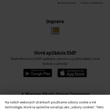
Bankový prevod
Platba na dobierku
Doprava
Nová aplikácia EMP
Stiahnite si novú EMP aplikáciu zdarma a využite všetky nové
funkcie a výhody!
A Warner Music Group Company
Na našich webových stránkach používame súbory cookie a iné
technológie, ktoré sa spoločne označujú ako „súbory cookies“. Tieto