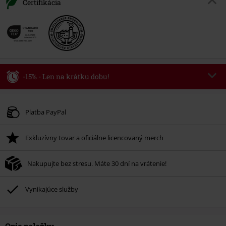
Certifikácia
-15% - Len na krátku dobu!
Kód poukazu
AFTERWORK
Kopírovať kód
Platí len pre 8/6/26 od 16:00 do 23:59 hod.
Platba PayPal
Minimálna hodnota objednávky 49,99 €.
Exkluzívny tovar a oficiálne licencovaný merch
Po zadaní kódu v košíku, sa zľava uplatní automaticky.
Nemožno kombinovať s inými akciovými kódmi. Zľava sa nevzťahuje na:
Nakupujte bez stresu. Máte 30 dní na vrátenie!
knihy, médiá, vstupenky, Rammstein, (Till) Lindemann, Böhse Onkelz,
Broilers, Die Ärzte, Die Toten Hosen, Metality, darčekové poukazy a položky,
ktorých kúpou podporíte nadáciu.
Vynikajúce služby