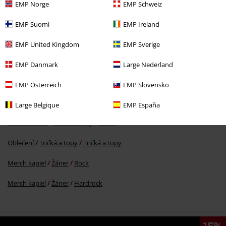
EMP Norge
EMP Schweiz
EMP Suomi
EMP Ireland
EMP United Kingdom
EMP Sverige
EMP Danmark
Large Nederland
EMP Österreich
EMP Slovensko
More categories. More options.
Extra veľkosti
Muži
Tričká
Large Belgique
EMP España
Extra veľkosti
Tričká & topy
Tričká
Oblečení
Tričká a topy
Tričká a topy
Merch kapiel
Žáner
Rock
Merch kapiel
Žáner
Hardrock