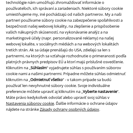
technológie nám umožňujú zhromažďovať informácie o
používateľoch, ich správaní a zariadeniach. Niektoré súbory cookie
umiestňujeme my, iné pochádzajú od našich partnerov. My a naši
partneri používame súbory cookie na zabezpečenie spoľahlivosti a
bezpečnosti našej webovej lokality, na zlepšenie a prispôsobenie
vašich nákupných skúseností, na vykonávanie analýz a na
marketingové účely (napr. personalizované reklamy) na našej
webovej lokalite, v sociálnych médiách a na webových lokalitách
tretích strán. Ak sa údaje prenášajú do USA, zdieľajú sa len s
partnermi, na ktorých sa vzťahuje rozhodnutie o primeranosti podľa
platných právnych predpisov EÚ a ktorí majú príslušné osvedčenie.
Právne informácie
Kliknutím na „
Súhlasím
“ vyjadrujete súhlas s používaním súborov
cookie nami a našimi partnermi. Prípadne môžete súhlas odmietnuť
Podmienky
kliknutím na „
Odmietnuť všetko
“ - v takom prípade sa budú
používať len nevyhnutné súbory cookie. Svoje individuálne
Imprint
preferencie môžete upraviť aj kliknutím na „
Vyberte nastavenie
“.
Máte právo kedykoľvek odvolať alebo upraviť svoj súhlas v
Nastavenia súborov cookie
. Ďalšie informácie o ochrane údajov
Ochrana osobných údajov
nájdete na stránke
Zásady ochrany osobných údajov
.
Likvidácia odpadu a ochrana životného prostredia
Vyhlásenie o zhode