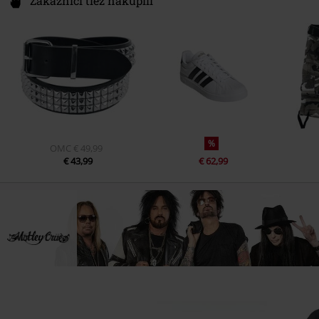
Zákazníci tiež nakúpili
%
OMC
€ 49,99
€ 43,99
€ 62,99