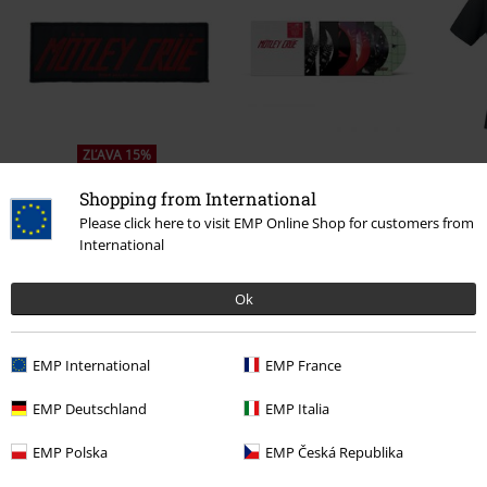
ZĽAVA 15%
€ 161,99
OMC
€ 5,99
€ 5,09
Shopping from International
Please click here to visit EMP Online Shop for customers from
International
0 Hodnotení
Ok
Podeľte sa o váš názor "Europe".
EMP International
EMP France
Napísať hodnotenie
EMP Deutschland
EMP Italia
EMP Polska
EMP Česká Republika