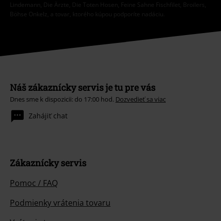
Lindemann, Die Ärzte, Die Toten Hosen, Feine Sahne Fischfilet, Broilers,
Böhse Onkelz, a tovar, ktorého kúpou podporíte nadáciu.
Náš zákaznícky servis je tu pre vás
Dnes sme k dispozicii: do 17:00 hod.
Dozvedieť sa viac
Zahájiť chat
Zákaznícky servis
Pomoc / FAQ
Podmienky vrátenia tovaru