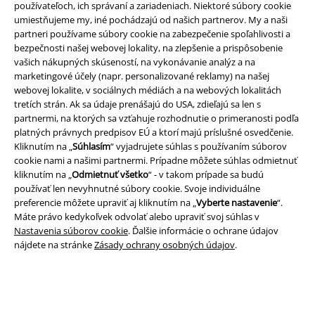
používateľoch, ich správaní a zariadeniach. Niektoré súbory cookie
umiestňujeme my, iné pochádzajú od našich partnerov. My a naši
partneri používame súbory cookie na zabezpečenie spoľahlivosti a
bezpečnosti našej webovej lokality, na zlepšenie a prispôsobenie
vašich nákupných skúseností, na vykonávanie analýz a na
marketingové účely (napr. personalizované reklamy) na našej
Právne informácie
webovej lokalite, v sociálnych médiách a na webových lokalitách
tretích strán. Ak sa údaje prenášajú do USA, zdieľajú sa len s
Podmienky
partnermi, na ktorých sa vzťahuje rozhodnutie o primeranosti podľa
platných právnych predpisov EÚ a ktorí majú príslušné osvedčenie.
Imprint
Kliknutím na „
Súhlasím
“ vyjadrujete súhlas s používaním súborov
cookie nami a našimi partnermi. Prípadne môžete súhlas odmietnuť
kliknutím na „
Odmietnuť všetko
“ - v takom prípade sa budú
Ochrana osobných údajov
používať len nevyhnutné súbory cookie. Svoje individuálne
preferencie môžete upraviť aj kliknutím na „
Vyberte nastavenie
“.
Likvidácia odpadu a ochrana životného prostredia
Máte právo kedykoľvek odvolať alebo upraviť svoj súhlas v
Nastavenia súborov cookie
. Ďalšie informácie o ochrane údajov
Vyhlásenie o zhode
nájdete na stránke
Zásady ochrany osobných údajov
.
Informácie o prístupnosti
Nastavenia súborov cookie