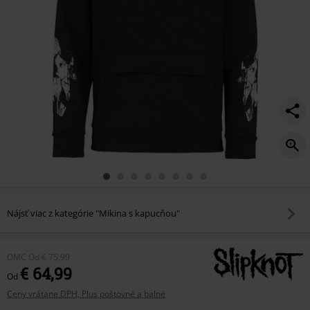
Nájsť viac z kategórie "Mikina s kapucňou"
OMC
Od
€ 75,99
€ 64,99
Od
Ceny vrátane DPH, Plus poštovné a balné