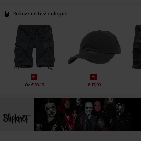
Zákazníci tiež nakúpili
%
%
€ 39,19
€ 17,99
Od