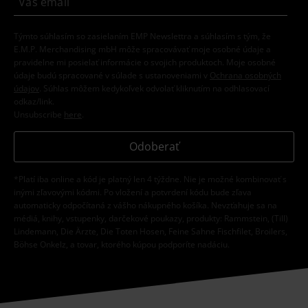
Týmto súhlasím so zasielaním EMP Newslettra a súhlasím s tým, že
E.M.P. Merchandising mbH môže spracovávať moje osobné údaje a
pravidelne mi posielať informácie o svojich produktoch. Moje osobné
údaje budú spracované v súlade s ustanoveniami v
Ochrana osobných
údajov
. Súhlas môžem kedykoľvek odvolať kliknutím na odhlasovací
odkaz/link.
Unsubscribe
here
.
Odoberať
*Platí iba online a kód je platný len 4 týždne. Nie je možné kombinovať s
inými zľavovými kódmi. Po vložení a potvrdení kódu bude zľava
automaticky odpočítaná z vášho nákupného košíka. Nevzťahuje sa na
médiá, knihy, vstupenky, darčekové poukazy, produkty: Rammstein, (Till)
Lindemann, Die Ärzte, Die Toten Hosen, Feine Sahne Fischfilet, Broilers,
Böhse Onkelz, a tovar, ktorého kúpou podporíte nadáciu.