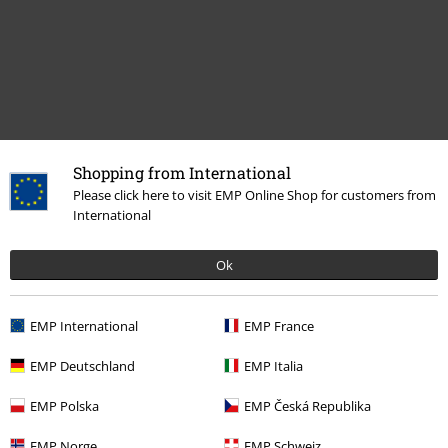
Shopping from International
Naposledy navštívené
Please click here to visit EMP Online Shop for customers from
International
Ok
EMP International
EMP France
EMP Deutschland
EMP Italia
OMC
Od
€ 75,99
EMP Polska
EMP Česká Republika
€ 64,99
Od
EMP Norge
EMP Schweiz