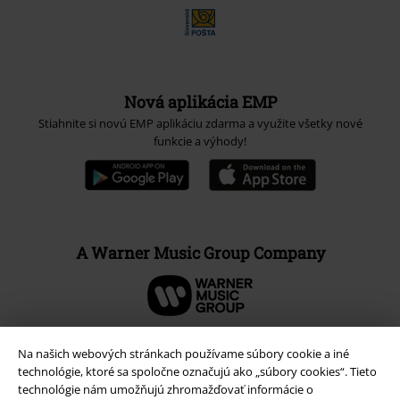
Nová aplikácia EMP
Stiahnite si novú EMP aplikáciu zdarma a využite všetky nové
funkcie a výhody!
A Warner Music Group Company
Na našich webových stránkach používame súbory cookie a iné
technológie, ktoré sa spoločne označujú ako „súbory cookies“. Tieto
technológie nám umožňujú zhromažďovať informácie o