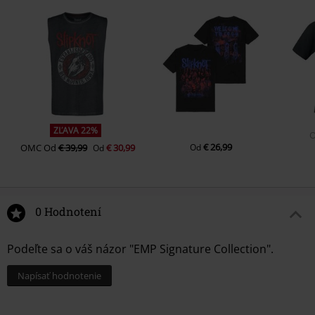
ZĽAVA 22%
€ 26,99
OMC
Od
€ 39,99
€ 30,99
Od
Od
0 Hodnotení
Podeľte sa o váš názor "EMP Signature Collection".
Napísať hodnotenie