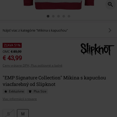
Nájsť viac z kategórie "Mikina s kapucňou"
ZĽAVA 51%
OMC
€ 89,99
€ 43,99
Ceny vrátane DPH, Plus poštovné a balné
"EMP Signature Collection" Mikina s kapucňou
viacfarebný od Slipknot
Exkluzívne
Plus Size
Viac informácií o tovare
Vyberte
S
M