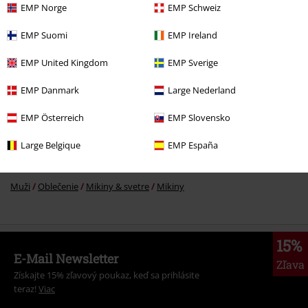
EMP Norge
EMP Schweiz
EMP Suomi
EMP Ireland
More categories. More options.
EMP United Kingdom
EMP Sverige
Novinky
Merch kapiel
Extra velkosť
EMP Danmark
Large Nederland
Novinky
Oblečení
Svetre
Mikiny
EMP Österreich
EMP Slovensko
Výpredaj %
OUTLET
Mikiny
Large Belgique
EMP España
Výpredaj %
Oblečenie
Svetre
Hooded Sweaters
Muži
Oblečenie
Mikiny & svetre
Mikiny
15%
E-Mail Newsletter
Zľava
Získajte 15% zľavový poukaz, keď sa prihlásite
teraz!
Viac