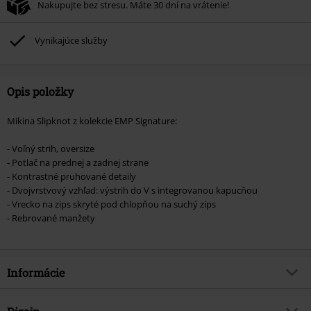
Nakupujte bez stresu. Máte 30 dní na vrátenie!
Vynikajúce služby
Opis položky
Mikina Slipknot z kolekcie EMP Signature:
- Voľný strih, oversize
- Potlač na prednej a zadnej strane
- Kontrastné pruhované detaily
- Dvojvrstvový vzhľad: výstrih do V s integrovanou kapucňou
- Vrecko na zips skryté pod chlopňou na suchý zips
- Rebrované manžety
Informácie
Tovar č.
566139