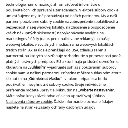
technológie nám umožňujú zhromažďovať informácie o
používateľoch, ich správaní a zariadeniach. Niektoré súbory cookie
umiestňujeme my, iné pochádzajú od našich partnerov. My a naši
partneri používame súbory cookie na zabezpečenie spoľahlivosti a
bezpečnosti našej webovej lokality, na zlepšenie a prispôsobenie
vašich nákupných skúseností, na vykonávanie analýz a na
marketingové účely (napr. personalizované reklamy) na našej
Právne informácie
webovej lokalite, v sociálnych médiách a na webových lokalitách
tretích strán. Ak sa údaje prenášajú do USA, zdieľajú sa len s
Podmienky
partnermi, na ktorých sa vzťahuje rozhodnutie o primeranosti podľa
platných právnych predpisov EÚ a ktorí majú príslušné osvedčenie.
Imprint
Kliknutím na „
Súhlasím
“ vyjadrujete súhlas s používaním súborov
cookie nami a našimi partnermi. Prípadne môžete súhlas odmietnuť
kliknutím na „
Odmietnuť všetko
“ - v takom prípade sa budú
Ochrana osobných údajov
používať len nevyhnutné súbory cookie. Svoje individuálne
preferencie môžete upraviť aj kliknutím na „
Vyberte nastavenie
“.
Likvidácia odpadu a ochrana životného prostredia
Máte právo kedykoľvek odvolať alebo upraviť svoj súhlas v
Nastavenia súborov cookie
. Ďalšie informácie o ochrane údajov
Vyhlásenie o zhode
nájdete na stránke
Zásady ochrany osobných údajov
.
Informácie o prístupnosti