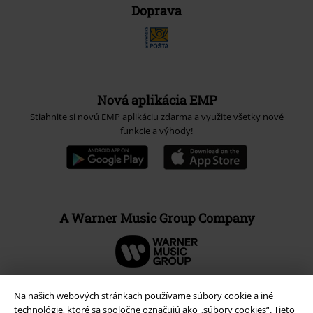
Doprava
Nová aplikácia EMP
Stiahnite si novú EMP aplikáciu zdarma a využite všetky nové
funkcie a výhody!
A Warner Music Group Company
Na našich webových stránkach používame súbory cookie a iné
technológie, ktoré sa spoločne označujú ako „súbory cookies“. Tieto