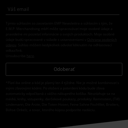
Týmto súhlasím so zasielaním EMP Newslettra a súhlasím s tým, že
E.M.P. Merchandising mbH môže spracovávať moje osobné údaje a
pravidelne mi posielať informácie o svojich produktoch. Moje osobné
údaje budú spracované v súlade s ustanoveniami v
Ochrana osobných
údajov
. Súhlas môžem kedykoľvek odvolať kliknutím na odhlasovací
odkaz/link.
Unsubscribe
here
.
Odoberať
*Platí iba online a kód je platný len 4 týždne. Nie je možné kombinovať s
inými zľavovými kódmi. Po vložení a potvrdení kódu bude zľava
automaticky odpočítaná z vášho nákupného košíka. Nevzťahuje sa na
médiá, knihy, vstupenky, darčekové poukazy, produkty: Rammstein, (Till)
Lindemann, Die Ärzte, Die Toten Hosen, Feine Sahne Fischfilet, Broilers,
Böhse Onkelz, a tovar, ktorého kúpou podporíte nadáciu.