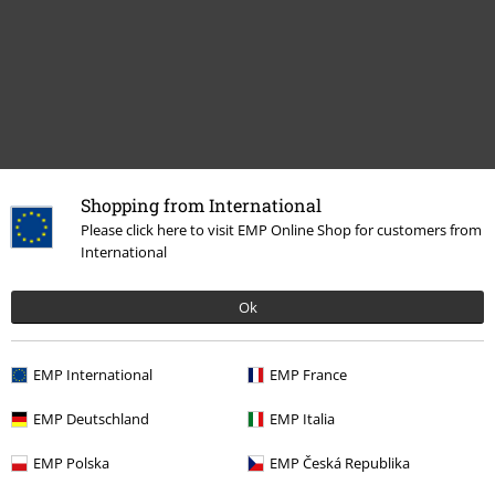
Shopping from International
Please click here to visit EMP Online Shop for customers from
Naposledy navštívené
International
Ok
EMP International
EMP France
EMP Deutschland
EMP Italia
EMP Polska
EMP Česká Republika
ZĽAVA 51%
OMC
€ 89,99
€ 43,99