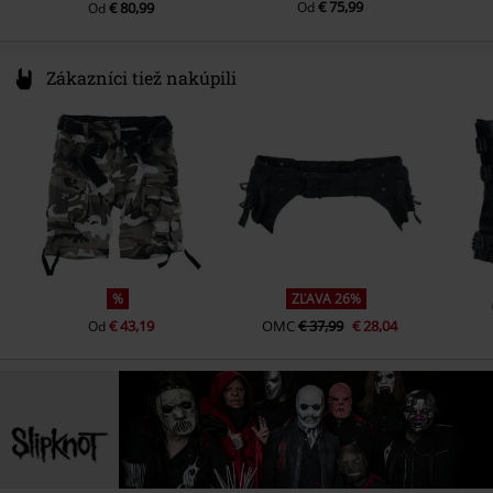
€ 75,99
€ 80,99
Od
Od
Zákazníci tiež nakúpili
%
ZĽAVA 26%
€ 43,19
OMC
€ 37,99
€ 28,04
Od