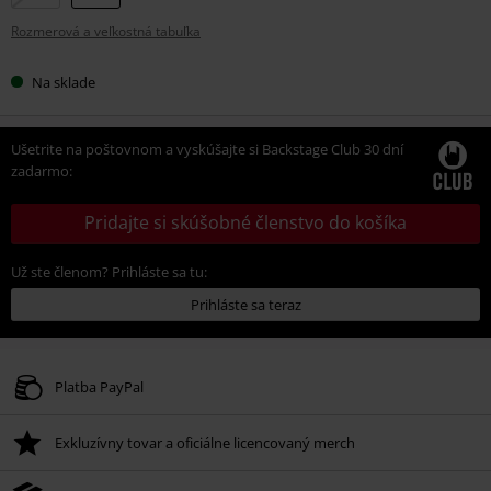
si
Rozmerová a veľkostná tabuľka
veľkosť
Na sklade
Ušetrite na poštovnom a vyskúšajte si Backstage Club 30 dní
zadarmo:
Pridajte si skúšobné členstvo do košíka
Už ste členom? Prihláste sa tu:
Prihláste sa teraz
Platba PayPal
Exkluzívny tovar a oficiálne licencovaný merch