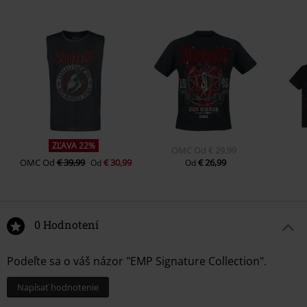
ZĽAVA 22%
OMC
Od
€ 29,99
OMC
Od
€ 39,99
€ 30,99
€ 26,99
Od
Od
0 Hodnotení
Podeľte sa o váš názor "EMP Signature Collection".
Napísať hodnotenie