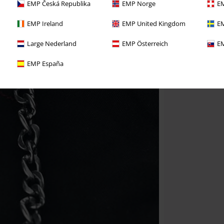
EMP Česká Republika
EMP Norge
EM
EMP Ireland
EMP United Kingdom
EM
Large Nederland
EMP Österreich
EM
EMP España