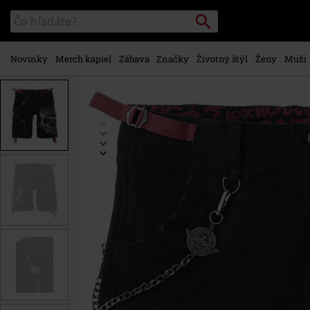
na
Vyhľadávanie
Katalóg
hlavný
vyhľadávania
obsah
Novinky
Merch kapiel
Zábava
Značky
Životný štýl
Ženy
Muži
https://www.emp-
shop.sk/p/emp-
signature-
collection/446799.html