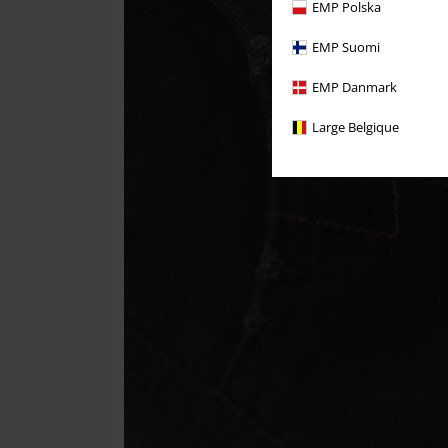
EMP Polska
EMP Suomi
EMP Danmark
Large Belgique