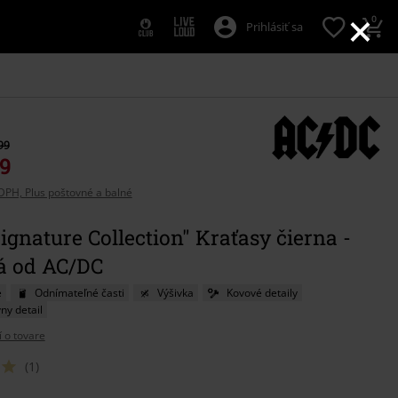
×
0
Prihlásiť sa
99
99
DPH, Plus poštovné a balné
gnature Collection" Kraťasy čierna -
á od AC/DC
e
Odnímateľné časti
Výšivka
Kovové detaily
ny detail
í o tovare
(1)