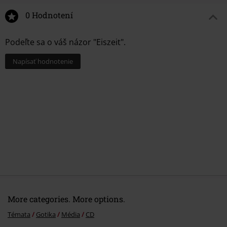
0 Hodnotení
Podeľte sa o váš názor "Eiszeit".
Napísať hodnotenie
More categories. More options.
Témata
Gotika
Média
CD