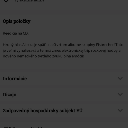
Vynikajúce služby
Opis položky
Reedícia na CD.
Hrubý hlas Alexxa je späť - na štvrtom albume skupiny Eisbrecher! Toto
je veľmi vynaliezavá a temná zmes elektronickej trip rockovej hudby a
nového nemeckého tvrdého zvuku plná emócií!
Informácie
Tovar č.
385296
Dizajn
Názov
Eiszeit
Typ výrobku
CD
hudobný žáner
Zodpovedný hospodársky subjekt EÚ
electro
Médiá - formát 1-3
CD
Téma produktov
Kapely
Sony Music Entertainment Germany GmbH
Balanstraße 73 // Haus 31
Kapela
Eisbrecher