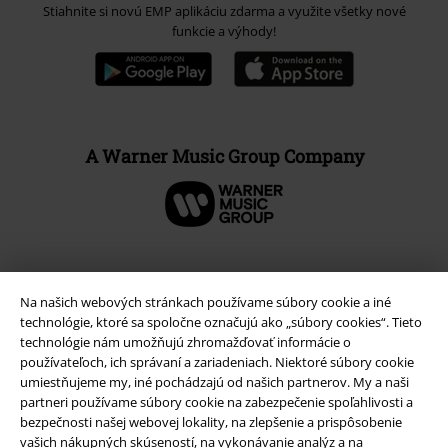
Stiahnite si novú EMP aplikáciu zdarma a využite všetky nové
funkcie a výhody!
A Warner Music Group Company
Na našich webových stránkach používame súbory cookie a iné
technológie, ktoré sa spoločne označujú ako „súbory cookies“. Tieto
technológie nám umožňujú zhromažďovať informácie o
používateľoch, ich správaní a zariadeniach. Niektoré súbory cookie
umiestňujeme my, iné pochádzajú od našich partnerov. My a naši
partneri používame súbory cookie na zabezpečenie spoľahlivosti a
bezpečnosti našej webovej lokality, na zlepšenie a prispôsobenie
vašich nákupných skúseností, na vykonávanie analýz a na
Právne informácie