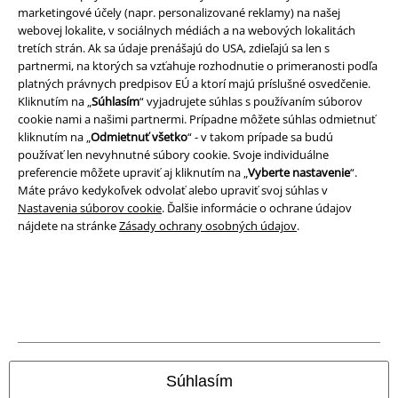
marketingové účely (napr. personalizované reklamy) na našej
Podmienky
webovej lokalite, v sociálnych médiách a na webových lokalitách
tretích strán. Ak sa údaje prenášajú do USA, zdieľajú sa len s
partnermi, na ktorých sa vzťahuje rozhodnutie o primeranosti podľa
Imprint
platných právnych predpisov EÚ a ktorí majú príslušné osvedčenie.
Kliknutím na „
Súhlasím
“ vyjadrujete súhlas s používaním súborov
Ochrana osobných údajov
cookie nami a našimi partnermi. Prípadne môžete súhlas odmietnuť
kliknutím na „
Odmietnuť všetko
“ - v takom prípade sa budú
Likvidácia odpadu a ochrana životného prostredia
používať len nevyhnutné súbory cookie. Svoje individuálne
preferencie môžete upraviť aj kliknutím na „
Vyberte nastavenie
“.
Vyhlásenie o zhode
Máte právo kedykoľvek odvolať alebo upraviť svoj súhlas v
Nastavenia súborov cookie
. Ďalšie informácie o ochrane údajov
nájdete na stránke
Zásady ochrany osobných údajov
.
Informácie o prístupnosti
Nastavenia súborov cookie
Odstúpenie od zmluvy
Všetky ceny sú vrátane DPH, bez poštovného a
balného
© 1986-2026 EMP Merchandising
Súhlasím