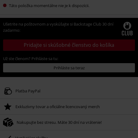
Táto položka momentálne nie je k dispozícii.
Ušetrite na poštovnom a vyskúšajte si Backstage Club 30 dní
zadarmo:
Pridajte si skúšobné členstvo do košíka
Už ste členom? Prihláste sa tu:
Prihláste sa teraz
Platba PayPal
Exkluzívny tovar a oficiálne licencovaný merch
Nakupujte bez stresu. Máte 30 dní na vrátenie!