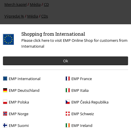
Merch kapiel
Média
CD
Výpredaj %
Média
CDs
Merch kapiel
Žáner
Shopping from International
Merch kapiel
Top Bands
Eisbrecher
CD
Please click here to visit EMP Online Shop for customers from
International
Ok
15%
E-Mail Newsletter
Zľava
Získajte 15% zľavový poukaz, keď sa prihlásite
EMP International
EMP France
teraz!
Viac
EMP Deutschland
EMP Italia
EMP Polska
EMP Česká Republika
EMP Norge
EMP Schweiz
Týmto súhlasím so zasielaním EMP Newslettra a súhlasím s tým, že
E.M.P. Merchandising mbH môže spracovávať moje osobné údaje a
EMP Suomi
EMP Ireland
pravidelne mi posielať informácie o svojich produktoch. Moje osobné