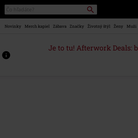
na
Vyhľadávanie
Katalóg
hlavný
vyhľadávania
obsah
Novinky
Merch kapiel
Zábava
Značky
Životný štýl
Ženy
Muži
Je to tu! Afterwork Deals: 
https://www.emp-
shop.sk/p/eagle/579992.html