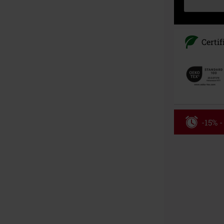
Certif
-15% 
Kód pou
Platí len pre 
Minimálna hod
Po zadaní kódu
Nemožno kombi
vstupenky, Ram
Hosen, Metalit