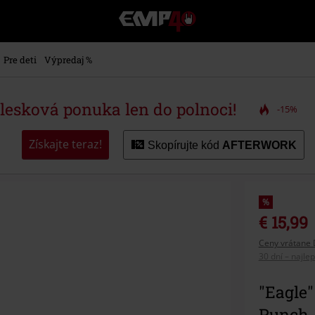
EMP
-
Hudba,
TV
Pre deti
Výpredaj %
filmy
&
seriály,
blesková ponuka len do polnoci!
-15%
Merch
pre
hráčov,
Získajte teraz!
Skopírujte kód
AFTERWORK
Alternatívna
móda
%
€ 15,99
Ceny vrátane 
30 dní – najle
"Eagle"
Punch