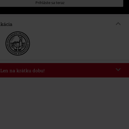
Prihláste sa teraz
ikácia
- Len na krátku dobu!
kazu
AFTERWORK
Kopírovať kód
8/6/26 od 16:00 do 23:59 hod.
nota objednávky 49,99 €.
 v košíku, sa zľava uplatní automaticky.
novať s inými akciovými kódmi. Zľava sa nevzťahuje na: knihy, médiá,
mstein, (Till) Lindemann, Böhse Onkelz, Broilers, Die Ärzte, Die Toten
y, darčekové poukazy a položky, ktorých kúpou podporíte nadáciu.