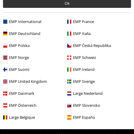
Ok
Merch kapiel
Média
LP
Výpredaj %
Média
Vinyl
EMP International
EMP France
Merch kapiel
Žáner
Rock
EMP Deutschland
EMP Italia
Merch kapiel
Žáner
Hardrock
EMP Polska
EMP Česká Republika
Merch kapiel
Top Bands
Thundermother
EMP Norge
EMP Schweiz
EMP Suomi
EMP Ireland
15%
EMP United Kingdom
EMP Sverige
E-Mail Newsletter
Zľava
EMP Danmark
Large Nederland
Získajte 15% zľavový poukaz, keď sa prihlásite
teraz!
Viac
EMP Österreich
EMP Slovensko
Large Belgique
EMP España