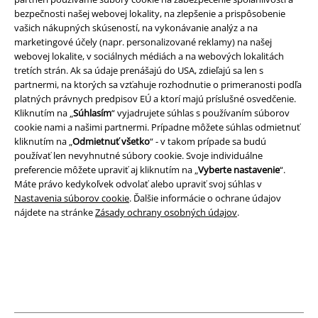
bezpečnosti našej webovej lokality, na zlepšenie a prispôsobenie
vašich nákupných skúseností, na vykonávanie analýz a na
Právne informácie
marketingové účely (napr. personalizované reklamy) na našej
webovej lokalite, v sociálnych médiách a na webových lokalitách
Podmienky
tretích strán. Ak sa údaje prenášajú do USA, zdieľajú sa len s
partnermi, na ktorých sa vzťahuje rozhodnutie o primeranosti podľa
Imprint
platných právnych predpisov EÚ a ktorí majú príslušné osvedčenie.
Kliknutím na „
Súhlasím
“ vyjadrujete súhlas s používaním súborov
Ochrana osobných údajov
cookie nami a našimi partnermi. Prípadne môžete súhlas odmietnuť
kliknutím na „
Odmietnuť všetko
“ - v takom prípade sa budú
používať len nevyhnutné súbory cookie. Svoje individuálne
Likvidácia odpadu a ochrana životného prostredia
preferencie môžete upraviť aj kliknutím na „
Vyberte nastavenie
“.
Máte právo kedykoľvek odvolať alebo upraviť svoj súhlas v
Vyhlásenie o zhode
Nastavenia súborov cookie
. Ďalšie informácie o ochrane údajov
nájdete na stránke
Zásady ochrany osobných údajov
.
Informácie o prístupnosti
Nastavenia súborov cookie
Odstúpenie od zmluvy