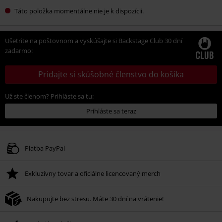
Táto položka momentálne nie je k dispozícii.
Ušetrite na poštovnom a vyskúšajte si Backstage Club 30 dní
zadarmo:
Pridajte si skúšobné členstvo do košíka
Už ste členom? Prihláste sa tu:
Prihláste sa teraz
Platba PayPal
Exkluzívny tovar a oficiálne licencovaný merch
Nakupujte bez stresu. Máte 30 dní na vrátenie!