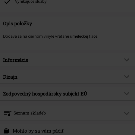
Vynikajúce služby
Opis položky
Dodáva sa na čiernom vinyle vrátane umeleckej tlače.
Informácie
Tovar č.
577086
Dizajn
Názov
Dirty & divine
Typ výrobku
LP
hudobný žáner
Zodpovedný hospodársky subjekt EÚ
Hard Rock
Médiá - formát 1-3
LP
Téma produktov
Kapely
Virgin Music Group BV
's-Gravelandseweg 80
Kapela
Thundermother
Seznam skladeb
1217 EW Hilversum
Dátum vydania
2/7/25
Netherlands
LP 1
product-safety@integralmusic.com
Mohlo by sa vám páčiť