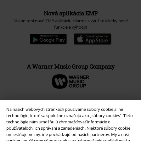
Nová aplikácia EMP
Stiahnite si novú EMP aplikáciu zdarma a využite všetky nové
funkcie a výhody!
A Warner Music Group Company
Na našich webových stránkach používame súbory cookie a iné
technológie, ktoré sa spoločne označujú ako „súbory cookies“. Tieto
technológie nám umožňujú zhromažďovať informácie o
používateľoch, ich správaní a zariadeniach. Niektoré súbory cookie
umiestňujeme my, iné pochádzajú od našich partnerov. My a naši
partneri používame súbory cookie na zabezpečenie spoľahlivosti a