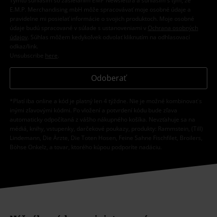
Týmto súhlasím so zasielaním EMP Newslettra a súhlasím s tým, že
E.M.P. Merchandising mbH môže spracovávať moje osobné údaje a
pravidelne mi posielať informácie o svojich produktoch. Moje osobné
údaje budú spracované v súlade s ustanoveniami v
Ochrana osobných
údajov
. Súhlas môžem kedykoľvek odvolať kliknutím na odhlasovací
odkaz/link.
Unsubscribe
here
.
Odoberať
*Platí iba online a kód je platný len 4 týždne. Nie je možné kombinovať s
inými zľavovými kódmi. Po vložení a potvrdení kódu bude zľava
automaticky odpočítaná z vášho nákupného košíka. Nevzťahuje sa na
médiá, knihy, vstupenky, darčekové poukazy, produkty: Rammstein, (Till)
Lindemann, Die Ärzte, Die Toten Hosen, Feine Sahne Fischfilet, Broilers,
Böhse Onkelz, a tovar, ktorého kúpou podporíte nadáciu.