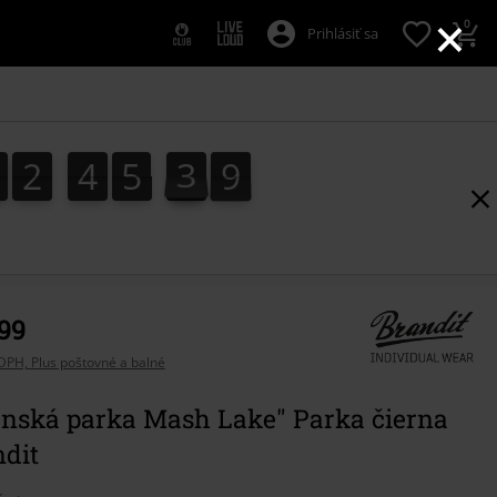
×
0
Prihlásiť sa
1
2
4
5
3
8
7
1
2
4
5
3
7
4
9
8
,99
DPH, Plus poštovné a balné
enská parka Mash Lake" Parka čierna
ndit