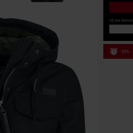
Už ste členom
-15% 
Kód pou
Platné do 8/9/
Minimálna hod
Po zadaní kódu
Nemožno kombi
vstupenky, Ram
Hosen, Metalit