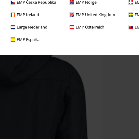
EMP Česká Republika
EMP Norge
EM
EMP Ireland
EMP United Kingdom
EM
Large Nederland
EMP Österreich
EM
EMP España