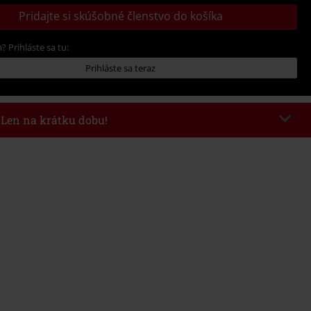
Pridajte si skúšobné členstvo do košíka
? Prihláste sa tu:
Prihláste sa teraz
- Len na krátku dobu!
kazu
WEEKEND
Kopírovať kód
26
nota objednávky 49,99 €.
 v košíku, sa zľava uplatní automaticky.
novať s inými akciovými kódmi. Zľava sa nevzťahuje na: knihy, médiá,
mstein, (Till) Lindemann, Böhse Onkelz, Broilers, Die Ärzte, Die Toten
y, darčekové poukazy a položky, ktorých kúpou podporíte nadáciu.