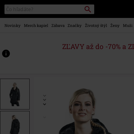
na
Vyhľadávanie
Katalóg
hlavný
vyhľadávania
obsah
Novinky
Merch kapiel
Zábava
Značky
Životný štýl
Ženy
Muži
ZĽAVY až do -70% a 
https://www.emp-
shop.sk/p/diev%C4%8Densk%C3%A1-
parka-
mash-
lake/375575.html