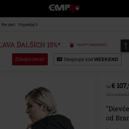
EMP
-
Hudba,
TV
Pre deti
Výpredaj %
filmy
&
seriály,
ZĽAVA ĎALŠÍCH 15%*
HAPPY WEEKEND
Merch
pre
hráčov,
Získajte teraz!
Skopírujte kód
WEEKEND
Alternatívna
móda
€ 107
Od
Ceny vrátane 
"Dievč
od Bra