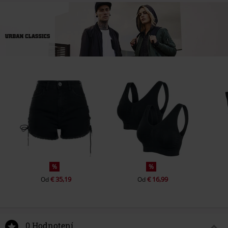
%
%
€ 35,19
€ 16,99
Od
Od
0 Hodnotení