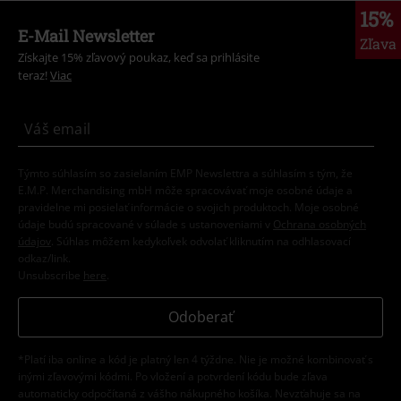
15%
E-Mail Newsletter
Zľava
Získajte 15% zľavový poukaz, keď sa prihlásite
teraz!
Viac
Týmto súhlasím so zasielaním EMP Newslettra a súhlasím s tým, že
E.M.P. Merchandising mbH môže spracovávať moje osobné údaje a
pravidelne mi posielať informácie o svojich produktoch. Moje osobné
údaje budú spracované v súlade s ustanoveniami v
Ochrana osobných
údajov
. Súhlas môžem kedykoľvek odvolať kliknutím na odhlasovací
odkaz/link.
Unsubscribe
here
.
Odoberať
*Platí iba online a kód je platný len 4 týždne. Nie je možné kombinovať s
inými zľavovými kódmi. Po vložení a potvrdení kódu bude zľava
automaticky odpočítaná z vášho nákupného košíka. Nevzťahuje sa na