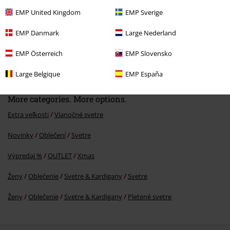
EMP United Kingdom
EMP Sverige
EMP Danmark
Large Nederland
EMP Österreich
EMP Slovensko
€ 43,99
Od
Large Belgique
EMP España
More categories. More options.
Extra veľkosti
Vianočné svetre
Novinky
Oblečení
Svetre
Výpredaj %
OUTLET
Xmas
Ženy
Oblečenie
Svetre & Kardigany
Svetre
Ženy
Oblečenie
Svetre & Kardigany
Pletené svetre