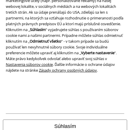
marketingové účely (napr. personalizované reklamy) na našej
webovej lokalite, v sociálnych médiách a na webových lokalitách
tretích strán. Ak sa údaje prenášajú do USA, zdieľajú sa len s
partnermi, na ktorých sa vzťahuje rozhodnutie o primeranosti podľa
platných právnych predpisov EÚ a ktorí majú príslušné osvedčenie.
Kliknutím na „
Súhlasím
“ vyjadrujete súhlas s používaním súborov
cookie nami a našimi partnermi. Prípadne môžete súhlas odmietnuť
kliknutím na „
Odmietnuť všetko
“ - v takom prípade sa budú
používať len nevyhnutné súbory cookie. Svoje individuálne
preferencie môžete upraviť aj kliknutím na „
Vyberte nastavenie
“.
Máte právo kedykoľvek odvolať alebo upraviť svoj súhlas v
Nastavenia súborov cookie
. Ďalšie informácie o ochrane údajov
nájdete na stránke
Zásady ochrany osobných údajov
.
Právne informácie
Podmienky
Imprint
Ochrana osobných údajov
Súhlasím
Likvidácia odpadu a ochrana životného prostredia