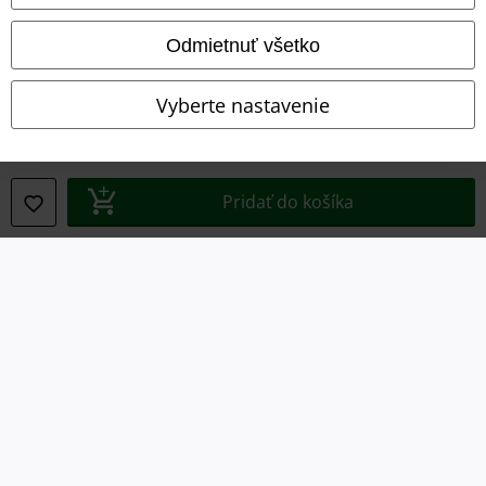
Vyhlásenie o zhode
Odmietnuť všetko
Informácie o prístupnosti
Vyberte nastavenie
Nastavenia súborov cookie
Odstúpenie od zmluvy
Pridať do košíka
Všetky ceny sú vrátane DPH, bez poštovného a
balného
© 1986-2026 EMP Merchandising
Naše online obchody
EMP International
EMP France