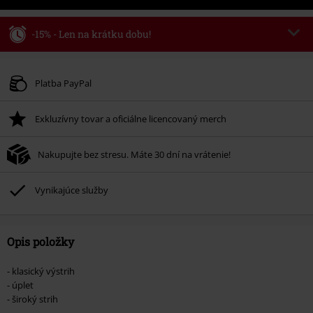
-15% - Len na krátku dobu!
Kód poukazu
WEEKEND
Kopírovať kód
Platné do 8/9/26
Platba PayPal
Minimálna hodnota objednávky 49,99 €.
Exkluzívny tovar a oficiálne licencovaný merch
Po zadaní kódu v košíku, sa zľava uplatní automaticky.
Nemožno kombinovať s inými akciovými kódmi. Zľava sa nevzťahuje na:
Nakupujte bez stresu. Máte 30 dní na vrátenie!
knihy, médiá, vstupenky, Rammstein, (Till) Lindemann, Böhse Onkelz,
Broilers, Die Ärzte, Die Toten Hosen, Metality, darčekové poukazy a položky,
ktorých kúpou podporíte nadáciu.
Vynikajúce služby
Opis položky
- klasický výstrih
- úplet
- široký strih