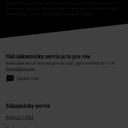
médiá, knihy, vstupenky, darčekové poukazy, produkty: Rammstein, (Till)
Lindemann, Die Ärzte, Die Toten Hosen, Feine Sahne Fischfilet, Broilers,
Böhse Onkelz, a tovar, ktorého kúpou podporíte nadáciu.
Náš zákaznícky servis je tu pre vás
Nedovolali ste sa? Kontaktujte nás opäť: zajtra od 09:00 do 17:00.
Dozvedieť sa viac
Zahájiť chat
Zákaznícky servis
Pomoc / FAQ