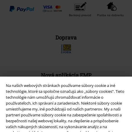
Bankový prevod
Platba na dobierku
Doprava
Nová aplikácia EMP
Stiahnite si novú EMP aplikáciu zdarma a využite všetky nové
Na našich webových stránkach používame súbory cookie a iné
funkcie a výhody!
technológie, ktoré sa spoločne označujú ako „súbory cookies“. Tieto
technológie nám umožňujú zhromažďovať informácie o
používateľoch, ich správaní a zariadeniach. Niektoré súbory cookie
umiestňujeme my, iné pochádzajú od našich partnerov. My a naši
partneri používame súbory cookie na zabezpečenie spoľahlivosti a
bezpečnosti našej webovej lokality, na zlepšenie a prispôsobenie
A Warner Music Group Company
vašich nákupných skúseností, na vykonávanie analýz a na