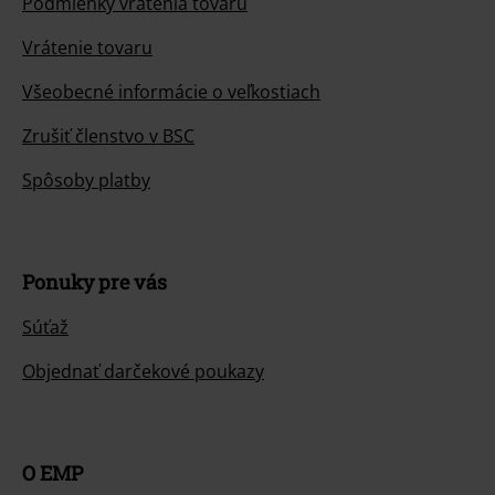
Podmienky vrátenia tovaru
Vrátenie tovaru
Všeobecné informácie o veľkostiach
Zrušiť členstvo v BSC
Spôsoby platby
Ponuky pre vás
Súťaž
Objednať darčekové poukazy
O EMP