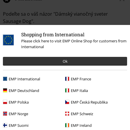
Podeľte sa o váš názor "Dámský vianočný sveter
Sausage Dog".
Napísať hodnotenie
Shopping from International
Please click here to visit EMP Online Shop for customers from
International
Ok
EMP International
EMP France
EMP Deutschland
EMP Italia
Naposledy navštívené
EMP Polska
EMP Česká Republika
EMP Norge
EMP Schweiz
EMP Suomi
EMP Ireland