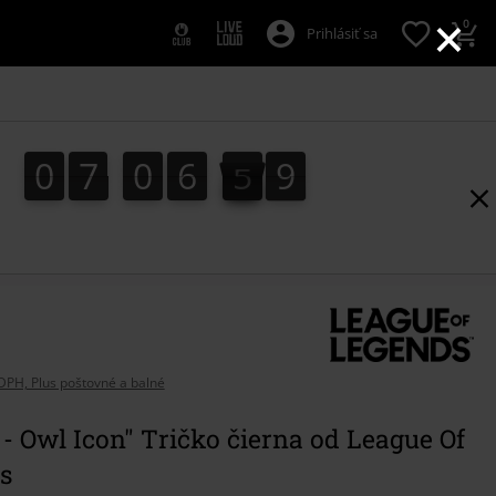
×
0
Prihlásiť sa
0
7
0
6
4
9
0
7
0
6
4
8
8
5
0
9
DPH, Plus poštovné a balné
- Owl Icon" Tričko čierna od League Of
s