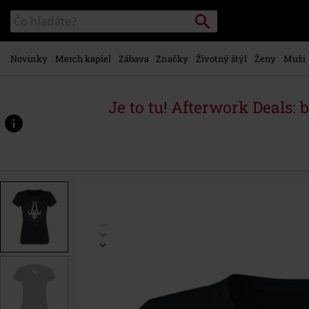
na
Vyhľadávanie
Katalóg
hlavný
vyhľadávania
obsah
Novinky
Merch kapiel
Zábava
Značky
Životný štýl
Ženy
Muži
Je to tu! Afterwork Deals: 
https://www.emp-
shop.sk/p/coven-
-
-
owl-
icon/563292.html