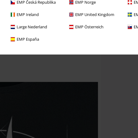
EMP Česká Republika
EMP Norge
EM
EMP Ireland
EMP United Kingdom
EM
Large Nederland
EMP Österreich
EM
EMP España