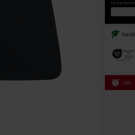
Už ste členom
Certif
-15% 
Kód pou
Platí len pre 
Minimálna hod
Po zadaní kódu
Nemožno kombi