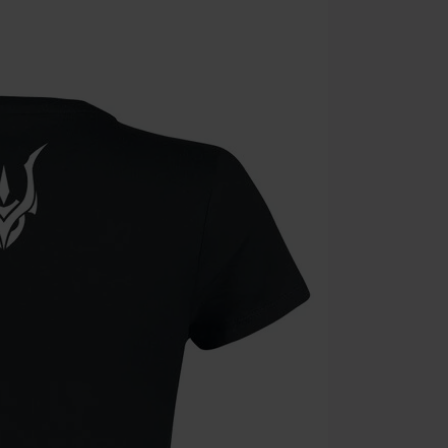
vstupenky, Ram
Hosen, Metalit