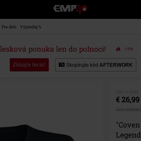
EMP
-
Hudba,
TV
Pre deti
Výpredaj %
filmy
&
seriály,
blesková ponuka len do polnoci!
-15%
Merch
pre
hráčov,
Získajte teraz!
Skopírujte kód
AFTERWORK
Alternatívna
móda
OMC
€ 29,99
€ 26,99
Ceny vrátane 
"Coven 
Legend