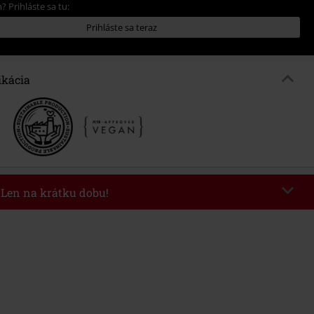
? Prihláste sa tu:
Prihláste sa teraz
ikácia
- Len na krátku dobu!
kazu
AFTERWORK
Kopírovať kód
8/6/26 od 16:00 do 23:59 hod.
nota objednávky 49,99 €.
 v košíku, sa zľava uplatní automaticky.
novať s inými akciovými kódmi. Zľava sa nevzťahuje na: knihy, médiá,