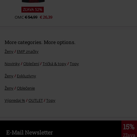
ZĽAVA 52%
OMC
€ 54,99
€ 26,39
More categories. More options.
Ženy
EMP značky
Novinky
Oblečení
Tričká & topy
Topy
Ženy
Exkluzívny
Ženy
Oblečenie
Výpredaj %
OUTLET
Topy
15%
E-Mail Newsletter
Zľava