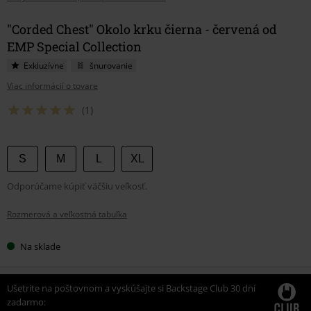
"Corded Chest" Okolo krku čierna - červená od
EMP Special Collection
Exkluzívne
šnurovanie
Viac informácií o tovare
(1)
Vyberte
S
M
L
XL
si
Odporúčame kúpiť väčšiu veľkosť.
veľkosť
Rozmerová a veľkostná tabuľka
Na sklade
Ušetrite na poštovnom a vyskúšajte si Backstage Club 30 dní
zadarmo: