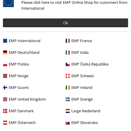
Please click here to visit EMP Online Shop for customers from
International
Jana S.
5 Hodnotenie
Ok
Publikované: Sobota, 19.02.2022
Výška postavy v metroch: 1,68
EMP International
EMP France
Zakúpená veľkosť: M
Hodnotenie
EMP Deutschland
EMP Italia
Veľmi pekný. Odporúčam. :)
EMP Polska
EMP Česká Republika
EMP Norge
EMP Schweiz
EMP Suomi
EMP Ireland
Kvalita
EMP United Kingdom
EMP Sverige
5
Dizajn
EMP Danmark
Large Nederland
5
Strih
5
EMP Österreich
EMP Slovensko
Šírka