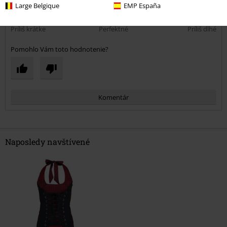
Príliš úzke
Perfektné
Príliš široké
Large Belgique
EMP España
Dĺžka
Príliš krátke
Perfektné
Príliš dlhé
Pomohlo Vám toto hodnotenie?
Komentár
Naposledy navštívené
Poslať komentár