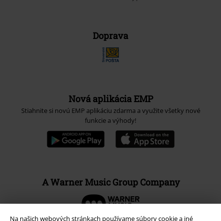
Doprava
Nová aplikácia EMP
Stiahnite si novú EMP aplikáciu zdarma a využite všetky nové
funkcie a výhody!
A Warner Music Group Company
Na našich webových stránkach používame súbory cookie a iné