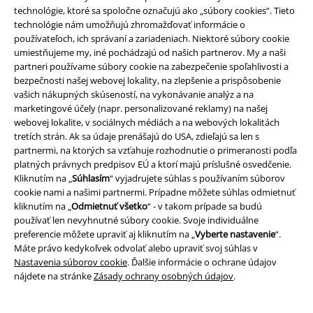
technológie, ktoré sa spoločne označujú ako „súbory cookies“. Tieto
technológie nám umožňujú zhromažďovať informácie o
používateľoch, ich správaní a zariadeniach. Niektoré súbory cookie
umiestňujeme my, iné pochádzajú od našich partnerov. My a naši
partneri používame súbory cookie na zabezpečenie spoľahlivosti a
bezpečnosti našej webovej lokality, na zlepšenie a prispôsobenie
vašich nákupných skúseností, na vykonávanie analýz a na
marketingové účely (napr. personalizované reklamy) na našej
webovej lokalite, v sociálnych médiách a na webových lokalitách
tretích strán. Ak sa údaje prenášajú do USA, zdieľajú sa len s
Právne informácie
partnermi, na ktorých sa vzťahuje rozhodnutie o primeranosti podľa
platných právnych predpisov EÚ a ktorí majú príslušné osvedčenie.
Podmienky
Kliknutím na „
Súhlasím
“ vyjadrujete súhlas s používaním súborov
cookie nami a našimi partnermi. Prípadne môžete súhlas odmietnuť
Imprint
kliknutím na „
Odmietnuť všetko
“ - v takom prípade sa budú
používať len nevyhnutné súbory cookie. Svoje individuálne
preferencie môžete upraviť aj kliknutím na „
Vyberte nastavenie
“.
Ochrana osobných údajov
Máte právo kedykoľvek odvolať alebo upraviť svoj súhlas v
Nastavenia súborov cookie
. Ďalšie informácie o ochrane údajov
Likvidácia odpadu a ochrana životného prostredia
nájdete na stránke
Zásady ochrany osobných údajov
.
Vyhlásenie o zhode