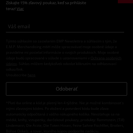
Získajte 15% zľavový poukaz, keď sa prihlásite
teraz!
Viac
Týmto súhlasím so zasielaním EMP Newslettra a súhlasím s tým, že
E.M.P. Merchandising mbH môže spracovávať moje osobné údaje a
pravidelne mi posielať informácie o svojich produktoch. Moje osobné
údaje budú spracované v súlade s ustanoveniami v
Ochrana osobných
údajov
. Súhlas môžem kedykoľvek odvolať kliknutím na odhlasovací
odkaz/link.
Unsubscribe
here
.
Odoberať
*Platí iba online a kód je platný len 4 týždne. Nie je možné kombinovať s
inými zľavovými kódmi. Po vložení a potvrdení kódu bude zľava
automaticky odpočítaná z vášho nákupného košíka. Nevzťahuje sa na
médiá, knihy, vstupenky, darčekové poukazy, produkty: Rammstein, (Till)
Lindemann, Die Ärzte, Die Toten Hosen, Feine Sahne Fischfilet, Broilers,
Böhse Onkelz, a tovar, ktorého kúpou podporíte nadáciu.