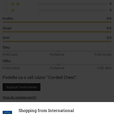
0
0
Kvalita
5/5
Dizajn
5/5
Strih
5/5
Šírka
Príliš úzke
Perfektné
Príliš široké
Dĺžka
Príliš krátke
Perfektné
Príliš dlhé
Podeľte sa o váš názor "Corded Chest".
Napísať hodnotenie
How do reviews work?
Triediť podľa
Dátum
Nápomocný
Shopping from International