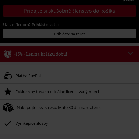
Pridajte si skúšobné členstvo do košíka
Už ste členom? Prihláste sa tu:
Prihláste sa teraz
-15% - Len na krátku dobu!
Kód poukazu
WEEKEND
Kopírovať kód
Platné do 8/9/26
Platba PayPal
Minimálna hodnota objednávky 49,99 €.
Exkluzívny tovar a oficiálne licencovaný merch
Po zadaní kódu v košíku, sa zľava uplatní automaticky.
Nemožno kombinovať s inými akciovými kódmi. Zľava sa nevzťahuje na:
Nakupujte bez stresu. Máte 30 dní na vrátenie!
knihy, médiá, vstupenky, Rammstein, (Till) Lindemann, Böhse Onkelz,
Broilers, Die Ärzte, Die Toten Hosen, Metality, darčekové poukazy a položky,
ktorých kúpou podporíte nadáciu.
Vynikajúce služby