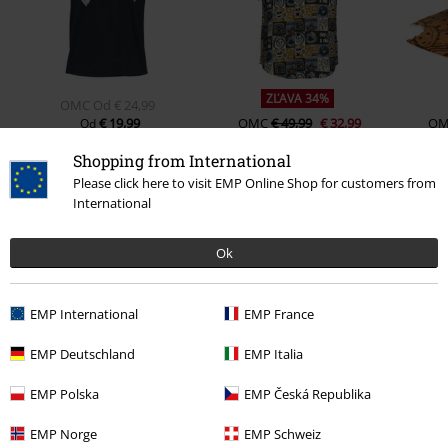
ZĽAVA 34%
OMC
Od
€ 24,99
€ 19,99
OMC
€ 49,99
€ 32,99
O
Od
Shopping from International
Please click here to visit EMP Online Shop for customers from
International
0 Hodnotení
Ok
Podeľte sa o váš názor "Cookie Monster".
Napísať hodnotenie
EMP International
EMP France
EMP Deutschland
EMP Italia
EMP Polska
EMP Česká Republika
EMP Norge
EMP Schweiz