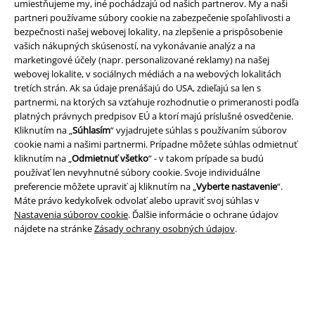
umiestňujeme my, iné pochádzajú od našich partnerov. My a naši
Nová aplikácia EMP
partneri používame súbory cookie na zabezpečenie spoľahlivosti a
Stiahnite si novú EMP aplikáciu zdarma a využite všetky nové
bezpečnosti našej webovej lokality, na zlepšenie a prispôsobenie
funkcie a výhody!
vašich nákupných skúseností, na vykonávanie analýz a na
marketingové účely (napr. personalizované reklamy) na našej
webovej lokalite, v sociálnych médiách a na webových lokalitách
tretích strán. Ak sa údaje prenášajú do USA, zdieľajú sa len s
partnermi, na ktorých sa vzťahuje rozhodnutie o primeranosti podľa
platných právnych predpisov EÚ a ktorí majú príslušné osvedčenie.
A Warner Music Group Company
Kliknutím na „
Súhlasím
“ vyjadrujete súhlas s používaním súborov
cookie nami a našimi partnermi. Prípadne môžete súhlas odmietnuť
kliknutím na „
Odmietnuť všetko
“ - v takom prípade sa budú
používať len nevyhnutné súbory cookie. Svoje individuálne
preferencie môžete upraviť aj kliknutím na „
Vyberte nastavenie
“.
Máte právo kedykoľvek odvolať alebo upraviť svoj súhlas v
Nastavenia súborov cookie
. Ďalšie informácie o ochrane údajov
nájdete na stránke
Zásady ochrany osobných údajov
.