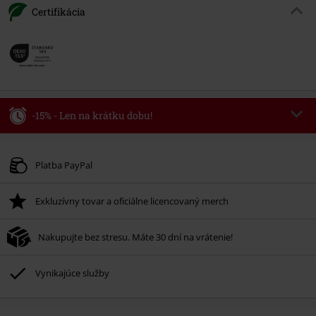
Certifikácia
-15% - Len na krátku dobu!
Kód poukazu
WEEKEND
Kopírovať kód
Platné do 8/9/26
Platba PayPal
Minimálna hodnota objednávky 49,99 €.
Exkluzívny tovar a oficiálne licencovaný merch
Po zadaní kódu v košíku, sa zľava uplatní automaticky.
Nemožno kombinovať s inými akciovými kódmi. Zľava sa nevzťahuje na:
Nakupujte bez stresu. Máte 30 dní na vrátenie!
knihy, médiá, vstupenky, Rammstein, (Till) Lindemann, Böhse Onkelz,
Broilers, Die Ärzte, Die Toten Hosen, Metality, darčekové poukazy a položky,
ktorých kúpou podporíte nadáciu.
Vynikajúce služby