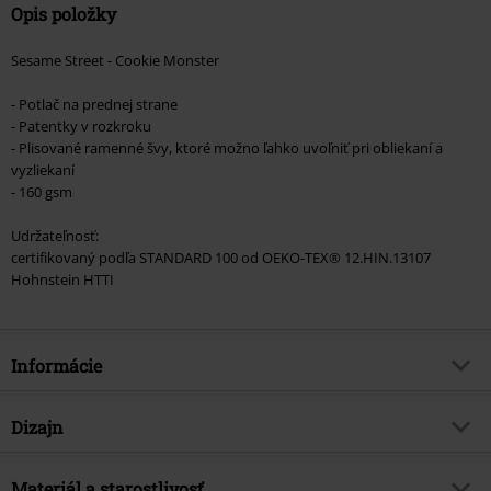
Opis položky
Sesame Street - Cookie Monster
- Potlač na prednej strane
- Patentky v rozkroku
- Plisované ramenné švy, ktoré možno ľahko uvoľniť pri obliekaní a
vyzliekaní
- 160 gsm
Udržateľnosť:
certifikovaný podľa STANDARD 100 od OEKO-TEX® 12.HIN.13107
Hohnstein HTTI
Informácie
Tovar č.
575566
Dizajn
Názov
Cookie Monster
Typ výrobku
Body
Exkluzívne
Materiál a starostlivosť
Áno