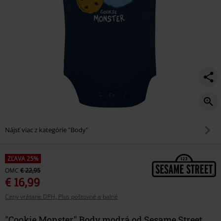
Nájsť viac z kategórie "Body"
ZĽAVA 25%
OMC
€ 22,95
€ 16,99
Ceny vrátane DPH, Plus poštovné a balné
"Cookie Monster" Body modrá od Sesame Street