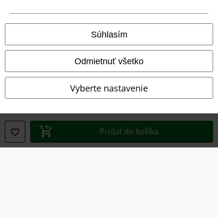
Právne informácie
Podmienky
Súhlasím
Imprint
Odmietnuť všetko
Ochrana osobných údajov
Vyberte nastavenie
Likvidácia odpadu a ochrana životného prostredia
Vyhlásenie o zhode
Pridať do košíka
Informácie o prístupnosti
Nastavenia súborov cookie
Odstúpenie od zmluvy
Všetky ceny sú vrátane DPH, bez poštovného a
balného
© 1986-2026 EMP Merchandising