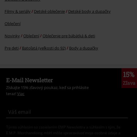
Filmy & seriály
Detské oblečenie
Detské body a dupačky
Oblečení
Novinky
Oblečení
Oblečenie pre bábätká & deti
Pre deti
Batoľatá (veľkosti do 92)
Body a dupačky
15%
E-Mail Newsletter
Zľava
Získajte 15% zľavový poukaz, keď sa prihlásite
teraz!
Viac
Týmto súhlasím so zasielaním EMP Newslettra a súhlasím s tým, že
E.M.P. Merchandising mbH môže spracovávať moje osobné údaje a