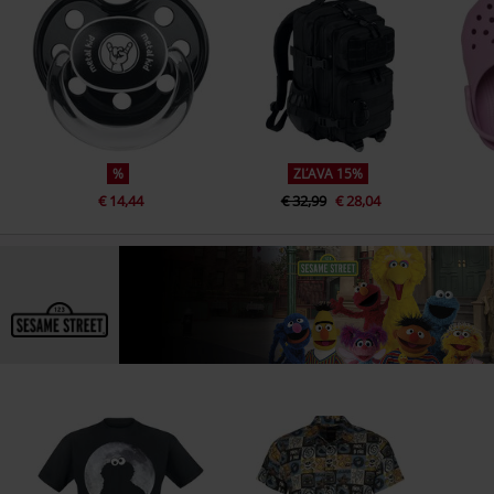
%
ZĽAVA 15%
€ 14,44
€ 32,99
€ 28,04