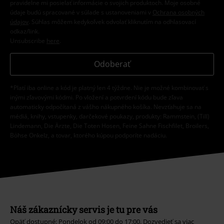
pravidelne mi posielať informácie o svojich produktoch. Moje osobné
údaje budú spracované v súlade s ustanoveniami v
Ochrana osobných
údajov
. Súhlas môžem kedykoľvek odvolať kliknutím na odhlasovací
odkaz/link.
Unsubscribe
here
.
Odoberať
*Platí iba online a kód je platný len 4 týždne. Nie je možné kombinovať s
inými zľavovými kódmi. Po vložení a potvrdení kódu bude zľava
automaticky odpočítaná z vášho nákupného košíka. Nevzťahuje sa na
médiá, knihy, vstupenky, darčekové poukazy, produkty: Rammstein, (Till)
Lindemann, Die Ärzte, Die Toten Hosen, Feine Sahne Fischfilet, Broilers,
Böhse Onkelz, a tovar, ktorého kúpou podporíte nadáciu.
Náš zákaznícky servis je tu pre vás
Opäť dostupné: Pondelok od 09:00 do 17:00.
Dozvedieť sa viac