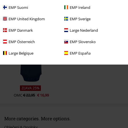
EMP Suomi
EMP Ireland
EMP United Kingdom
EMP Sverige
EMP Danmark
Large Nederland
Naposledy navštívené
EMP Österreich
EMP Slovensko
Large Belgique
EMP España
ZĽAVA 25%
OMC
€ 22,95
€ 16,99
More categories. More options.
Oblečení & Doplnky