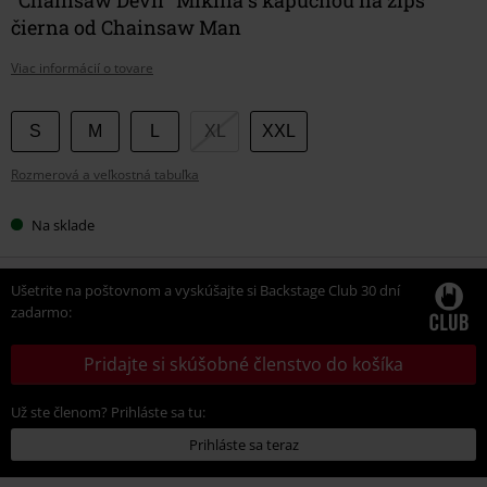
čierna od Chainsaw Man
Viac informácií o tovare
Vyberte
S
M
L
XL
XXL
si
Rozmerová a veľkostná tabuľka
veľkosť
Na sklade
Ušetrite na poštovnom a vyskúšajte si Backstage Club 30 dní
zadarmo:
Pridajte si skúšobné členstvo do košíka
Už ste členom? Prihláste sa tu:
Prihláste sa teraz