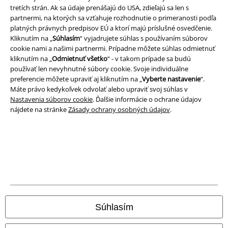
tretích strán. Ak sa údaje prenášajú do USA, zdieľajú sa len s
partnermi, na ktorých sa vzťahuje rozhodnutie o primeranosti podľa
platných právnych predpisov EÚ a ktorí majú príslušné osvedčenie.
Kliknutím na „
Súhlasím
“ vyjadrujete súhlas s používaním súborov
Právne informácie
cookie nami a našimi partnermi. Prípadne môžete súhlas odmietnuť
kliknutím na „
Odmietnuť všetko
“ - v takom prípade sa budú
Podmienky
používať len nevyhnutné súbory cookie. Svoje individuálne
preferencie môžete upraviť aj kliknutím na „
Vyberte nastavenie
“.
Imprint
Máte právo kedykoľvek odvolať alebo upraviť svoj súhlas v
Nastavenia súborov cookie
. Ďalšie informácie o ochrane údajov
Ochrana osobných údajov
nájdete na stránke
Zásady ochrany osobných údajov
.
Likvidácia odpadu a ochrana životného prostredia
Vyhlásenie o zhode
Informácie o prístupnosti
Nastavenia súborov cookie
Súhlasím
Odstúpenie od zmluvy