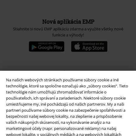
Nová aplikácia EMP
Stiahnite si novú EMP aplikáciu zdarma a využite všetky nové
funkcie a výhody!
A Warner Music Group Company
Na našich webových stránkach používame súbory cookie a iné
technológie, ktoré sa spoločne označujú ako „súbory cookies“. Tieto
technológie nám umožňujú zhromažďovať informácie o
používateľoch, ich správaní a zariadeniach. Niektoré súbory cookie
umiestňujeme my, iné pochádzajú od našich partnerov. My a naši
partneri používame súbory cookie na zabezpečenie spoľahlivosti a
bezpečnosti našej webovej lokality, na zlepšenie a prispôsobenie
vašich nákupných skúseností, na vykonávanie analýz a na
marketingové účely (napr. personalizované reklamy) na našej
webovej lokalite, v sociálnych médiách a na webových lokalitách