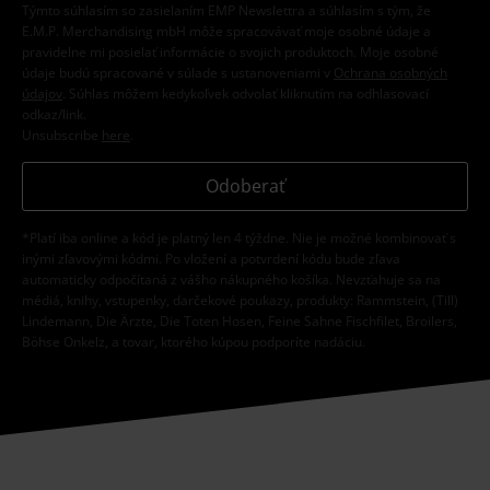
Týmto súhlasím so zasielaním EMP Newslettra a súhlasím s tým, že
E.M.P. Merchandising mbH môže spracovávať moje osobné údaje a
pravidelne mi posielať informácie o svojich produktoch. Moje osobné
údaje budú spracované v súlade s ustanoveniami v
Ochrana osobných
údajov
. Súhlas môžem kedykoľvek odvolať kliknutím na odhlasovací
odkaz/link.
Unsubscribe
here
.
Odoberať
*Platí iba online a kód je platný len 4 týždne. Nie je možné kombinovať s
inými zľavovými kódmi. Po vložení a potvrdení kódu bude zľava
automaticky odpočítaná z vášho nákupného košíka. Nevzťahuje sa na
médiá, knihy, vstupenky, darčekové poukazy, produkty: Rammstein, (Till)
Lindemann, Die Ärzte, Die Toten Hosen, Feine Sahne Fischfilet, Broilers,
Böhse Onkelz, a tovar, ktorého kúpou podporíte nadáciu.