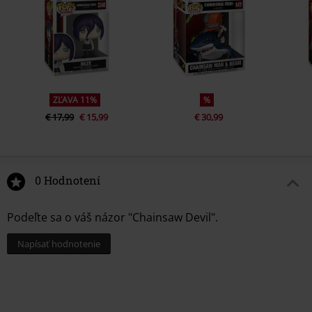
ZĽAVA 11%
%
€ 17,99
€ 15,99
€ 30,99
0 Hodnotení
Podeľte sa o váš názor "Chainsaw Devil".
Napísať hodnotenie