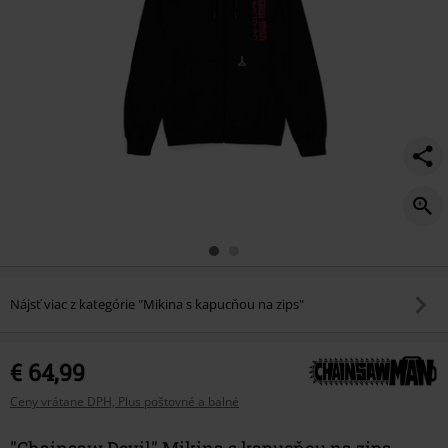
Nájsť viac z kategórie "Mikina s kapucňou na zips"
€ 64,99
Ceny vrátane DPH, Plus poštovné a balné
"Chainsaw Devil" Mikina s kapucňou na zips