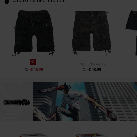
Zákazníci tiež nakúpili
%
OMC
Od
€ 44,99
€ 43,99
€ 43,99
Od
Od