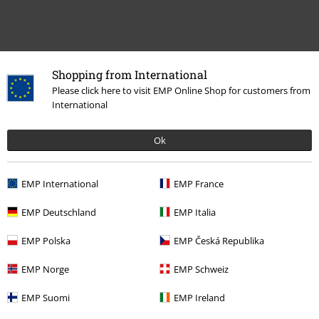
Shopping from International
Please click here to visit EMP Online Shop for customers from
International
Naposledy navštívené
Ok
EMP International
EMP France
EMP Deutschland
EMP Italia
EMP Polska
EMP Česká Republika
€ 64,99
EMP Norge
EMP Schweiz
EMP Suomi
EMP Ireland