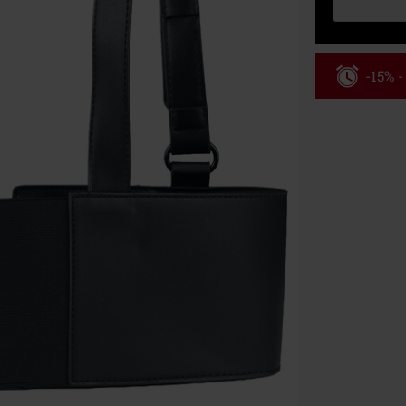
-15% 
Kód pou
Platné do 8/9/
Minimálna hod
Po zadaní kódu
Nemožno kombi
vstupenky, Ram
Hosen, Metalit