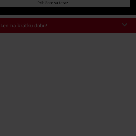
Prihláste sa teraz
- Len na krátku dobu!
kazu
WEEKEND
Kopírovať kód
26
nota objednávky 49,99 €.
 v košíku, sa zľava uplatní automaticky.
novať s inými akciovými kódmi. Zľava sa nevzťahuje na: knihy, médiá,
mstein, (Till) Lindemann, Böhse Onkelz, Broilers, Die Ärzte, Die Toten
y, darčekové poukazy a položky, ktorých kúpou podporíte nadáciu.