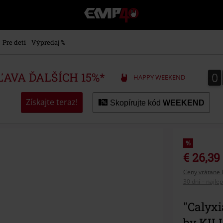
EMP
-
Hudba,
TV
Pre deti
Výpredaj %
filmy
&
seriály,
0
0
ZĽAVA ĎALŠÍCH 15%*
HAPPY WEEKEND
Merch
pre
hráčov,
Získajte teraz!
Skopírujte kód
WEEKEND
Alternatívna
móda
%
€ 26,39
Ceny vrátane 
30 dní – najle
"Calyxi
by KIL