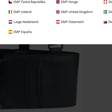
EMP Česká Republika
EMP Norge
EM
EMP Ireland
EMP United Kingdom
EM
Large Nederland
EMP Österreich
EM
EMP España