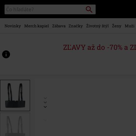
na
Vyhľadávanie
Katalóg
hlavný
vyhľadávania
obsah
Novinky
Merch kapiel
Zábava
Značky
Životný štýl
Ženy
Muži
ZĽAVY až do -70% a 
https://www.emp-
shop.sk/p/calyxia-
harness/592922.html