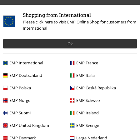
Podeľte sa o váš názor "Burnt Rose".
Shopping from International
Napísať hodnotenie
Please click here to visit EMP Online Shop for customers from
International
Ok
EMP International
EMP France
EMP Deutschland
EMP Italia
EMP Polska
EMP Česká Republika
Naposledy navštívené
EMP Norge
EMP Schweiz
EMP Suomi
EMP Ireland
EMP United Kingdom
EMP Sverige
EMP Danmark
Large Nederland