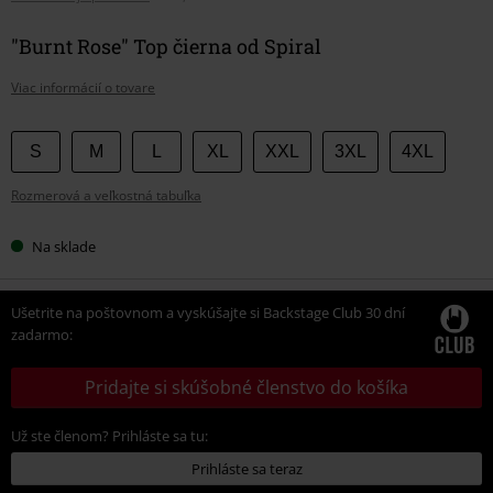
"Burnt Rose" Top čierna od Spiral
Viac informácií o tovare
Vyberte
S
M
L
XL
XXL
3XL
4XL
si
Rozmerová a veľkostná tabuľka
veľkosť
Na sklade
Ušetrite na poštovnom a vyskúšajte si Backstage Club 30 dní
zadarmo:
Pridajte si skúšobné členstvo do košíka
Už ste členom? Prihláste sa tu:
Prihláste sa teraz