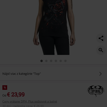
Nájsť viac z kategórie "Top"
%
€ 23,99
Od
Ceny vrátane DPH, Plus poštovné a balné
30 dní – najlepšia cena
:
€ 26,99