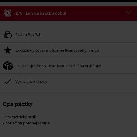
-15% - Len na krátku dobu!
Kód poukazu
WEEKEND
Kopírovať kód
Platné do 8/9/26
Platba PayPal
Minimálna hodnota objednávky 49,99 €.
Exkluzívny tovar a oficiálne licencovaný merch
Po zadaní kódu v košíku, sa zľava uplatní automaticky.
Nemožno kombinovať s inými akciovými kódmi. Zľava sa nevzťahuje na:
Nakupujte bez stresu. Máte 30 dní na vrátenie!
knihy, médiá, vstupenky, Rammstein, (Till) Lindemann, Böhse Onkelz,
Broilers, Die Ärzte, Die Toten Hosen, Metality, darčekové poukazy a položky,
ktorých kúpou podporíte nadáciu.
Vynikajúce služby
Opis položky
- asymetrický strih
- potlač na prednej strane