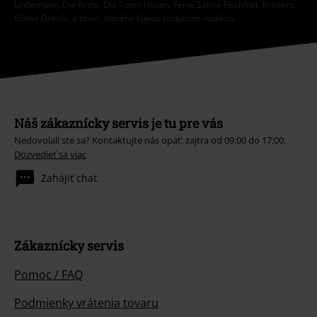
Lindemann, Die Ärzte, Die Toten Hosen, Feine Sahne Fischfilet, Broilers,
Böhse Onkelz, a tovar, ktorého kúpou podporíte nadáciu.
Náš zákaznícky servis je tu pre vás
Nedovolali ste sa? Kontaktujte nás opäť: zajtra od 09:00 do 17:00.
Dozvedieť sa viac
Zahájiť chat
Zákaznícky servis
Pomoc / FAQ
Podmienky vrátenia tovaru