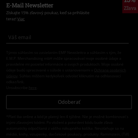
E-Mail Newsletter
Zľava
Získajte 15% zľavový poukaz, keď sa prihlásite
teraz!
Viac
Týmto súhlasím so zasielaním EMP Newslettra a súhlasím s tým, že
E.M.P. Merchandising mbH môže spracovávať moje osobné údaje a
pravidelne mi posielať informácie o svojich produktoch. Moje osobné
údaje budú spracované v súlade s ustanoveniami v
Ochrana osobných
údajov
. Súhlas môžem kedykoľvek odvolať kliknutím na odhlasovací
odkaz/link.
Unsubscribe
here
.
Odoberať
*Platí iba online a kód je platný len 4 týždne. Nie je možné kombinovať s
inými zľavovými kódmi. Po vložení a potvrdení kódu bude zľava
automaticky odpočítaná z vášho nákupného košíka. Nevzťahuje sa na
médiá, knihy, vstupenky, darčekové poukazy, produkty: Rammstein, (Till)