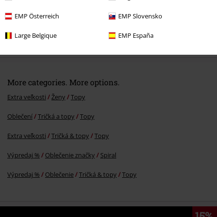
EMP Österreich
EMP Slovensko
%
Large Belgique
EMP España
€ 23,99
Od
More categories. More options.
Extra veľkosti
Ženy
Topy
Oblečení
Tričká a topy
Topy
Extra veľkosti
Tričká & topy
Topy
Výpredaj %
Oblečenie značky
Spiral
Výpredaj %
Oblečenie
Tričká & topy
Topy
15%