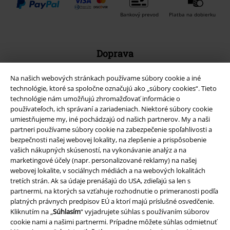
Bankový prevod
Platba na dobierku
Doprava
Na našich webových stránkach používame súbory cookie a iné
technológie, ktoré sa spoločne označujú ako „súbory cookies“. Tieto
technológie nám umožňujú zhromažďovať informácie o
používateľoch, ich správaní a zariadeniach. Niektoré súbory cookie
Nová aplikácia EMP
umiestňujeme my, iné pochádzajú od našich partnerov. My a naši
partneri používame súbory cookie na zabezpečenie spoľahlivosti a
Stiahnite si novú EMP aplikáciu zdarma a využite všetky nové
bezpečnosti našej webovej lokality, na zlepšenie a prispôsobenie
funkcie a výhody!
vašich nákupných skúseností, na vykonávanie analýz a na
marketingové účely (napr. personalizované reklamy) na našej
webovej lokalite, v sociálnych médiách a na webových lokalitách
tretích strán. Ak sa údaje prenášajú do USA, zdieľajú sa len s
partnermi, na ktorých sa vzťahuje rozhodnutie o primeranosti podľa
platných právnych predpisov EÚ a ktorí majú príslušné osvedčenie.
A Warner Music Group Company
Kliknutím na „
Súhlasím
“ vyjadrujete súhlas s používaním súborov
cookie nami a našimi partnermi. Prípadne môžete súhlas odmietnuť