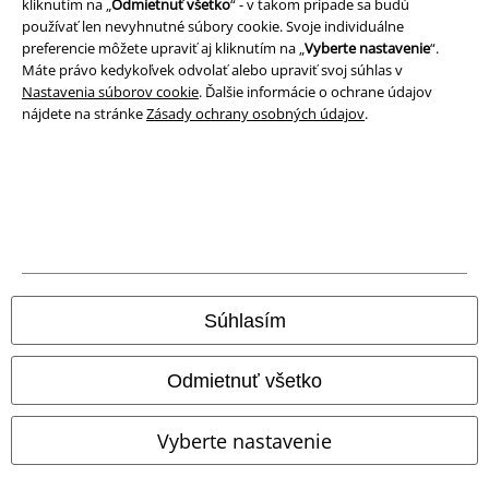
kliknutím na „
Odmietnuť všetko
“ - v takom prípade sa budú
používať len nevyhnutné súbory cookie. Svoje individuálne
preferencie môžete upraviť aj kliknutím na „
Vyberte nastavenie
“.
Máte právo kedykoľvek odvolať alebo upraviť svoj súhlas v
Nastavenia súborov cookie
. Ďalšie informácie o ochrane údajov
nájdete na stránke
Zásady ochrany osobných údajov
.
Právne informácie
Podmienky
Súhlasím
Imprint
Odmietnuť všetko
Ochrana osobných údajov
Vyberte nastavenie
Likvidácia odpadu a ochrana životného prostredia