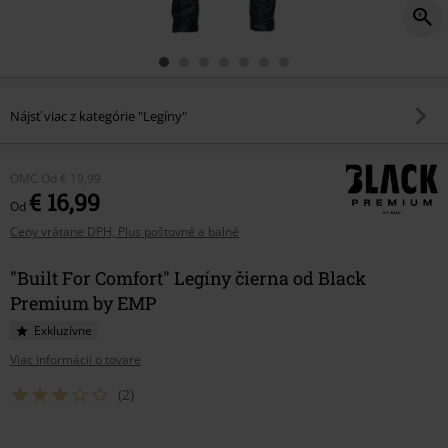
Nájsť viac z kategórie "Legíny"
OMC
Od
€ 19,99
€ 16,99
Od
Ceny vrátane DPH, Plus poštovné a balné
"Built For Comfort" Legíny čierna od Black
Premium by EMP
Exkluzívne
Viac informácií o tovare
(2)