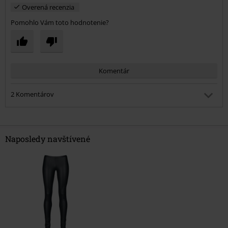
Overená recenzia
Pomohlo Vám toto hodnotenie?
Komentár
2 Komentárov
Dana D.
Publikované: Piatok, 03.02.2017 5:43:14 PM
Leginy su super ??, akurat by mohli byt aj XXS
Naposledy navštívené
Bol vám tento komentár užitočný?
Poslať komentár
Monika S.
Publikované: Piatok, 05.01.2018 1:20:59 PM
Prosím Vás vyhovovala Vám aj dĺžka legín? V tabuľke sa píše
len obvod pása...