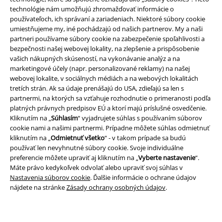
technológie nám umožňujú zhromažďovať informácie o
používateľoch, ich správaní a zariadeniach. Niektoré súbory cookie
umiestňujeme my, iné pochádzajú od našich partnerov. My a naši
partneri používame súbory cookie na zabezpečenie spoľahlivosti a
bezpečnosti našej webovej lokality, na zlepšenie a prispôsobenie
vašich nákupných skúseností, na vykonávanie analýz a na
marketingové účely (napr. personalizované reklamy) na našej
webovej lokalite, v sociálnych médiách a na webových lokalitách
tretích strán. Ak sa údaje prenášajú do USA, zdieľajú sa len s
partnermi, na ktorých sa vzťahuje rozhodnutie o primeranosti podľa
Právne informácie
platných právnych predpisov EÚ a ktorí majú príslušné osvedčenie.
Podmienky
Kliknutím na „
Súhlasím
“ vyjadrujete súhlas s používaním súborov
cookie nami a našimi partnermi. Prípadne môžete súhlas odmietnuť
kliknutím na „
Odmietnuť všetko
“ - v takom prípade sa budú
Imprint
používať len nevyhnutné súbory cookie. Svoje individuálne
preferencie môžete upraviť aj kliknutím na „
Vyberte nastavenie
“.
Ochrana osobných údajov
Máte právo kedykoľvek odvolať alebo upraviť svoj súhlas v
Nastavenia súborov cookie
. Ďalšie informácie o ochrane údajov
Likvidácia odpadu a ochrana životného prostredia
nájdete na stránke
Zásady ochrany osobných údajov
.
Vyhlásenie o zhode