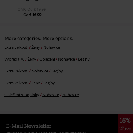
OMC
Od
€ 19,99
Bol vám tento komentár užitočný?
€ 16,99
Od
More categories. More options.
Extra veľkosti
Ženy
Nohavice
Výpredaj %
Ženy
Oblečení
Nohavice
Legíny
Extra veľkosti
Nohavice
Legíny
Extra veľkosti
Ženy
Legíny
Oblečení & Doplnky
Nohavice
Nohavice
15%
E-Mail Newsletter
Zľava
Získajte 15% zľavový poukaz, keď sa prihlásite