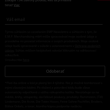
teraz!
Viac
Týmto súhlasím so zasielaním EMP Newslettra a súhlasím s tým, že
E.M.P. Merchandising mbH môže spracovávať moje osobné údaje a
pravidelne mi posielať informácie o svojich produktoch. Moje osobné
údaje budú spracované v súlade s ustanoveniami v
Ochrana osobných
údajov
. Súhlas môžem kedykoľvek odvolať kliknutím na odhlasovací
odkaz/link.
Unsubscribe
here
.
Odoberať
*Platí iba online a kód je platný len 4 týždne. Nie je možné kombinovať s
inými zľavovými kódmi. Po vložení a potvrdení kódu bude zľava
automaticky odpočítaná z vášho nákupného košíka. Nevzťahuje sa na
médiá, knihy, vstupenky, darčekové poukazy, produkty: Rammstein, (Till)
Lindemann, Die Ärzte, Die Toten Hosen, Feine Sahne Fischfilet, Broilers,
Böhse Onkelz, a tovar, ktorého kúpou podporíte nadáciu.