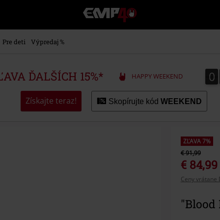
EMP
-
Hudba,
TV
Pre deti
Výpredaj %
filmy
&
seriály,
0
0
ZĽAVA ĎALŠÍCH 15%*
HAPPY WEEKEND
Merch
pre
hráčov,
Získajte teraz!
Skopírujte kód
WEEKEND
Alternatívna
móda
ZĽAVA 7%
€ 91,99
€ 84,99
Ceny vrátane 
"Blood