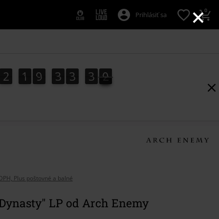
×
0
Prihlásiť sa
2
1
9
3
3
3
0
2
1
9
3
3
3
0
2
DPH, Plus poštovné a balné
 Dynasty" LP od Arch Enemy