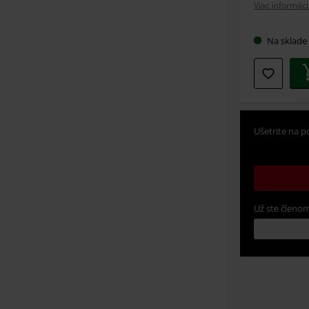
Viac informáci
Na sklade
Ušetrite na p
Už ste členom