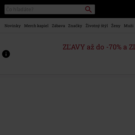
na
Vyhľadávanie
Katalóg
hlavný
vyhľadávania
obsah
Novinky
Merch kapiel
Zábava
Značky
Životný štýl
Ženy
Muži
ZĽAVY až do -70% a 
https://www.emp-
shop.sk/p/blood-
dynasty/578024St.html