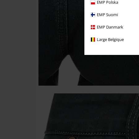
EMP Polska
EMP Suomi
EMP Danmark
Large Belgique