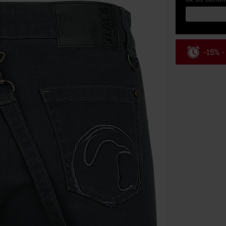
-15% 
Kód pou
Platné do 8/9/
Minimálna hod
Po zadaní kódu
Nemožno kombi
vstupenky, Ram
Hosen, Metalit