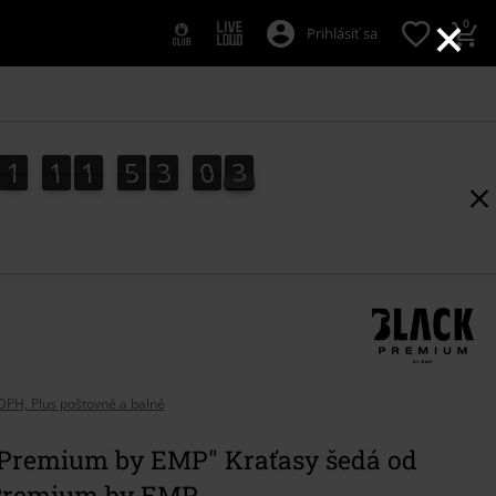
×
0
Prihlásiť sa
1
1
1
5
3
0
2
1
1
1
1
5
3
0
1
1
3
2
DPH, Plus poštovné a balné
 Premium by EMP" Kraťasy šedá od
Premium by EMP