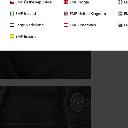
EMP Česká Republika
EMP Norge
EM
EMP Ireland
EMP United Kingdom
EM
Large Nederland
EMP Österreich
EM
EMP España