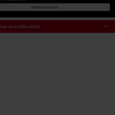
Prihláste sa teraz
- Len na krátku dobu!
kazu
WEEKEND
Kopírovať kód
26
nota objednávky 49,99 €.
 v košíku, sa zľava uplatní automaticky.
novať s inými akciovými kódmi. Zľava sa nevzťahuje na: knihy, médiá,
mstein, (Till) Lindemann, Böhse Onkelz, Broilers, Die Ärzte, Die Toten
y, darčekové poukazy a položky, ktorých kúpou podporíte nadáciu.