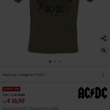
Nájsť viac z kategórie "Tričko"
ZĽAVA 15%
OMC
Od
€ 19,99
€ 16,99
Od
Ceny vrátane DPH, Plus poštovné a balné