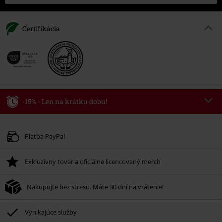
Certifikácia
-15% - Len na krátku dobu!
Kód poukazu
WEEKEND
Kopírovať kód
Platné do 8/9/26
Platba PayPal
Minimálna hodnota objednávky 49,99 €.
Exkluzívny tovar a oficiálne licencovaný merch
Po zadaní kódu v košíku, sa zľava uplatní automaticky.
Nemožno kombinovať s inými akciovými kódmi. Zľava sa nevzťahuje na:
Nakupujte bez stresu. Máte 30 dní na vrátenie!
knihy, médiá, vstupenky, Rammstein, (Till) Lindemann, Böhse Onkelz,
Broilers, Die Ärzte, Die Toten Hosen, Metality, darčekové poukazy a položky,
ktorých kúpou podporíte nadáciu.
Vynikajúce služby