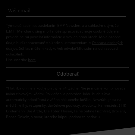
Týmto súhlasím so zasielaním EMP Newslettra a súhlasím s tým, že
E.M.P. Merchandising mbH môže spracovávať moje osobné údaje a
pravidelne mi posielať informácie o svojich produktoch. Moje osobné
údaje budú spracované v súlade s ustanoveniami v
Ochrana osobných
údajov
. Súhlas môžem kedykoľvek odvolať kliknutím na odhlasovací
odkaz/link.
Unsubscribe
here
.
Odoberať
*Platí iba online a kód je platný len 4 týždne. Nie je možné kombinovať s
inými zľavovými kódmi. Po vložení a potvrdení kódu bude zľava
automaticky odpočítaná z vášho nákupného košíka. Nevzťahuje sa na
médiá, knihy, vstupenky, darčekové poukazy, produkty: Rammstein, (Till)
Lindemann, Die Ärzte, Die Toten Hosen, Feine Sahne Fischfilet, Broilers,
Böhse Onkelz, a tovar, ktorého kúpou podporíte nadáciu.