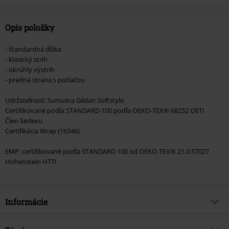
Opis položky
- štandardná dĺžka
- klasický strih
- okrúhly výstrih
- predná strana s potlačou
Udržateľnosť: Surovina Gildan Softstyle
Certifikované podľa STANDARD 100 podľa OEKO-TEX® 68252 OETI
Člen Sedexu
Certifikácia Wrap (16346)
EMP: certifikované podľa STANDARD 100 od OEKO-TEX® 21.0.57027
Hohenstein HTTI
Informácie
Tovar č.
555794