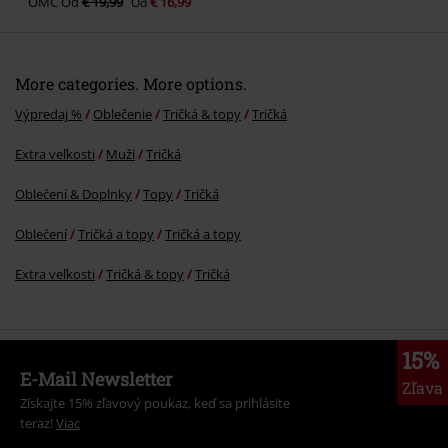
OMC
Od
€ 19,99
€ 16,99
Od
More categories. More options.
Výpredaj %
Oblečenie
Tričká & topy
Tričká
Extra veľkosti
Muži
Tričká
Oblečení & Doplnky
Topy
Tričká
Oblečení
Tričká a topy
Tričká a topy
Extra veľkosti
Tričká & topy
Tričká
15%
E-Mail Newsletter
Zľava
Získajte 15% zľavový poukaz, keď sa prihlásite
teraz!
Viac