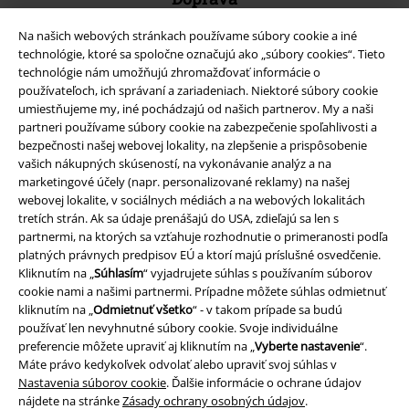
Na našich webových stránkach používame súbory cookie a iné
technológie, ktoré sa spoločne označujú ako „súbory cookies“. Tieto
technológie nám umožňujú zhromažďovať informácie o
používateľoch, ich správaní a zariadeniach. Niektoré súbory cookie
umiestňujeme my, iné pochádzajú od našich partnerov. My a naši
Nová aplikácia EMP
partneri používame súbory cookie na zabezpečenie spoľahlivosti a
Stiahnite si novú EMP aplikáciu zdarma a využite všetky nové
bezpečnosti našej webovej lokality, na zlepšenie a prispôsobenie
funkcie a výhody!
vašich nákupných skúseností, na vykonávanie analýz a na
marketingové účely (napr. personalizované reklamy) na našej
webovej lokalite, v sociálnych médiách a na webových lokalitách
tretích strán. Ak sa údaje prenášajú do USA, zdieľajú sa len s
partnermi, na ktorých sa vzťahuje rozhodnutie o primeranosti podľa
platných právnych predpisov EÚ a ktorí majú príslušné osvedčenie.
A Warner Music Group Company
Kliknutím na „
Súhlasím
“ vyjadrujete súhlas s používaním súborov
cookie nami a našimi partnermi. Prípadne môžete súhlas odmietnuť
kliknutím na „
Odmietnuť všetko
“ - v takom prípade sa budú
používať len nevyhnutné súbory cookie. Svoje individuálne
preferencie môžete upraviť aj kliknutím na „
Vyberte nastavenie
“.
Máte právo kedykoľvek odvolať alebo upraviť svoj súhlas v
Nastavenia súborov cookie
. Ďalšie informácie o ochrane údajov
nájdete na stránke
Zásady ochrany osobných údajov
.