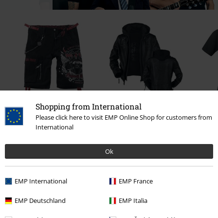
ZĽAVA 28%
Shopping from International
OMC
Od
€ 280,99
OMC
Od
€ 74,99
€ 53,99
€ 269,99
Please click here to visit EMP Online Shop for customers from
Od
Od
International
Ok
0 Hodnotení
EMP International
EMP France
Podeľte sa o váš názor "Black Ice".
EMP Deutschland
EMP Italia
Napísať hodnotenie