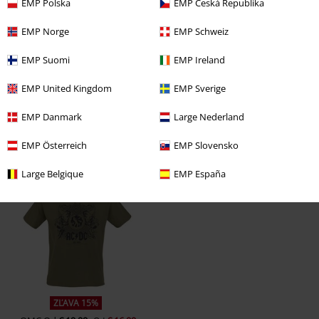
EMP Polska
EMP Česká Republika
EMP Norge
EMP Schweiz
EMP Suomi
EMP Ireland
EMP United Kingdom
EMP Sverige
EMP Danmark
Large Nederland
EMP Österreich
EMP Slovensko
Naposledy navštívené
Large Belgique
EMP España
ZĽAVA 15%