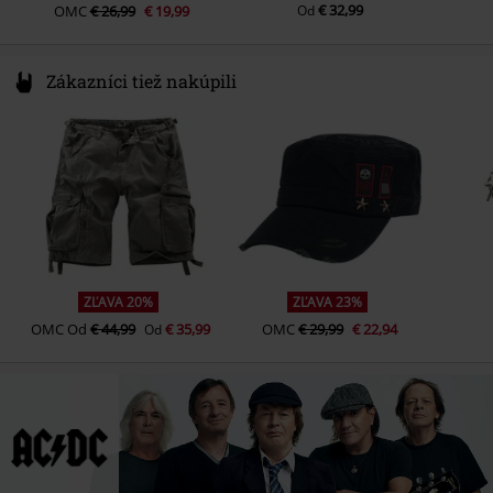
€ 32,99
OMC
€ 26,99
€ 19,99
Od
Zákazníci tiež nakúpili
ZĽAVA 20%
ZĽAVA 23%
OMC
Od
€ 44,99
€ 35,99
OMC
€ 29,99
€ 22,94
Od