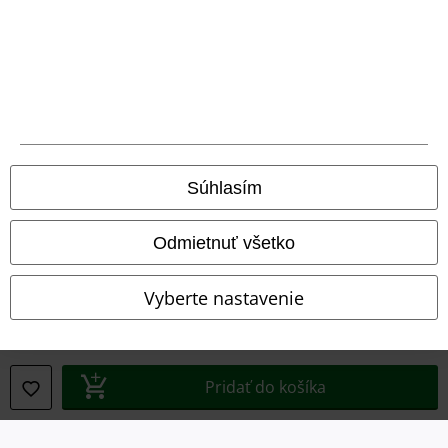
Právne informácie
Podmienky
Súhlasím
Imprint
Odmietnuť všetko
Ochrana osobných údajov
Vyberte nastavenie
Likvidácia odpadu a ochrana životného prostredia
Vyhlásenie o zhode
Pridať do košíka
Informácie o prístupnosti
Nastavenia súborov cookie