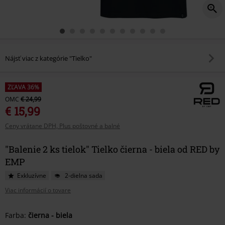
Nájsť viac z kategórie "Tielko"
ZĽAVA 36%
OMC
€ 24,99
€ 15,99
Ceny vrátane DPH, Plus poštovné a balné
"Balenie 2 ks tielok" Tielko čierna - biela od RED by
EMP
Exkluzívne
2-dielna sada
Viac informácií o tovare
Vyberte
Farba:
čierna - biela