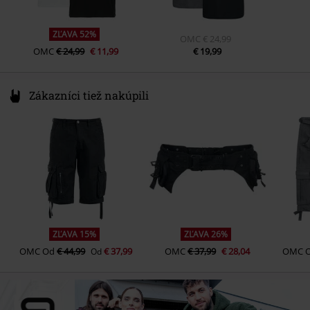
ZĽAVA 52%
OMC
€ 24,99
OMC
€ 24,99
€ 11,99
€ 19,99
Zákazníci tiež nakúpili
ZĽAVA 15%
ZĽAVA 26%
OMC
Od
€ 44,99
€ 37,99
OMC
€ 37,99
€ 28,04
OMC
Od