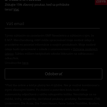
Zľava
Získajte 15% zľavový poukaz, keď sa prihlásite
teraz!
Viac
Týmto súhlasím so zasielaním EMP Newslettra a súhlasím s tým, že
E.M.P. Merchandising mbH môže spracovávať moje osobné údaje a
pravidelne mi posielať informácie o svojich produktoch. Moje osobné
údaje budú spracované v súlade s ustanoveniami v
Ochrana osobných
údajov
. Súhlas môžem kedykoľvek odvolať kliknutím na odhlasovací
odkaz/link.
Unsubscribe
here
.
Odoberať
*Platí iba online a kód je platný len 4 týždne. Nie je možné kombinovať s
inými zľavovými kódmi. Po vložení a potvrdení kódu bude zľava
automaticky odpočítaná z vášho nákupného košíka. Nevzťahuje sa na
médiá, knihy, vstupenky, darčekové poukazy, produkty: Rammstein, (Till)
Lindemann, Die Ärzte, Die Toten Hosen, Feine Sahne Fischfilet, Broilers,