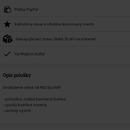
Platba PayPal
Exkluzívny tovar a oficiálne licencovaný merch
Nakupujte bez stresu. Máte 30 dní na vrátenie!
Vynikajúce služby
Opis položky
Dvojbalenie tielok od RED by EMP
- pohodlná, mäkká bavlnená tkanina
- vysoký komfort nosenia
- okrúhly výstrih