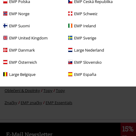
EMP Polska
EMP Česká Republika
ZĽAVA 36%
EMP Norge
EMP Schweiz
OMC
€ 24,99
€ 15,99
EMP Suomi
EMP Ireland
EMP United Kingdom
EMP Sverige
More categories. More options.
EMP Danmark
Large Nederland
Značky
EMP značky
Muži
RED by EMP
Oblečení
Tričká a topy
EMP Österreich
EMP Slovensko
Značky
EMP značky
RED by EMP
Tričká a topy
Large Belgique
EMP España
Oblečení
Tričká a topy
Tielka
Oblečení & Doplnky
Topy
Topy
Značky
EMP značky
EMP Essentials
15%
E-Mail Newsletter