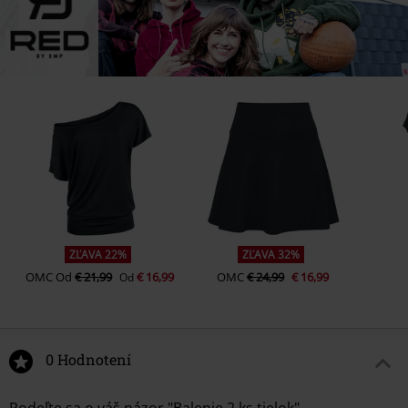
ZĽAVA 22%
ZĽAVA 32%
OMC
Od
€ 21,99
€ 16,99
OMC
€ 24,99
€ 16,99
Od
0 Hodnotení