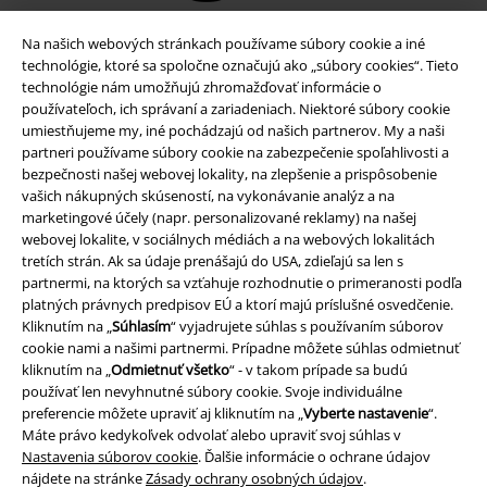
Na našich webových stránkach používame súbory cookie a iné
technológie, ktoré sa spoločne označujú ako „súbory cookies“. Tieto
technológie nám umožňujú zhromažďovať informácie o
používateľoch, ich správaní a zariadeniach. Niektoré súbory cookie
umiestňujeme my, iné pochádzajú od našich partnerov. My a naši
partneri používame súbory cookie na zabezpečenie spoľahlivosti a
bezpečnosti našej webovej lokality, na zlepšenie a prispôsobenie
vašich nákupných skúseností, na vykonávanie analýz a na
marketingové účely (napr. personalizované reklamy) na našej
Právne informácie
webovej lokalite, v sociálnych médiách a na webových lokalitách
tretích strán. Ak sa údaje prenášajú do USA, zdieľajú sa len s
Podmienky
partnermi, na ktorých sa vzťahuje rozhodnutie o primeranosti podľa
platných právnych predpisov EÚ a ktorí majú príslušné osvedčenie.
Kliknutím na „
Súhlasím
“ vyjadrujete súhlas s používaním súborov
Imprint
cookie nami a našimi partnermi. Prípadne môžete súhlas odmietnuť
kliknutím na „
Odmietnuť všetko
“ - v takom prípade sa budú
Ochrana osobných údajov
používať len nevyhnutné súbory cookie. Svoje individuálne
preferencie môžete upraviť aj kliknutím na „
Vyberte nastavenie
“.
Likvidácia odpadu a ochrana životného prostredia
Máte právo kedykoľvek odvolať alebo upraviť svoj súhlas v
Nastavenia súborov cookie
. Ďalšie informácie o ochrane údajov
Vyhlásenie o zhode
nájdete na stránke
Zásady ochrany osobných údajov
.