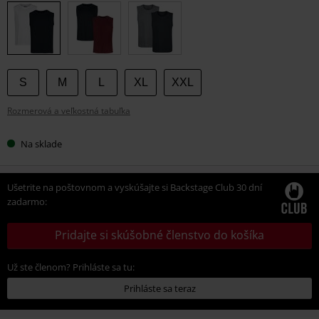
si
veľkosť
S
M
L
XL
XXL
Rozmerová a veľkostná tabuľka
Na sklade
Ušetrite na poštovnom a vyskúšajte si Backstage Club 30 dní
zadarmo:
Pridajte si skúšobné členstvo do košíka
Už ste členom? Prihláste sa tu:
Prihláste sa teraz