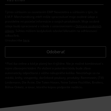
Týmto súhlasím so zasielaním EMP Newslettra a súhlasím s tým, že
E.M.P. Merchandising mbH môže spracovávať moje osobné údaje a
pravidelne mi posielať informácie o svojich produktoch. Moje osobné
údaje budú spracované v súlade s ustanoveniami v
Ochrana osobných
údajov
. Súhlas môžem kedykoľvek odvolať kliknutím na odhlasovací
odkaz/link.
Unsubscribe
here
.
Odoberať
*Platí iba online a kód je platný len 4 týždne. Nie je možné kombinovať s
inými zľavovými kódmi. Po vložení a potvrdení kódu bude zľava
automaticky odpočítaná z vášho nákupného košíka. Nevzťahuje sa na
médiá, knihy, vstupenky, darčekové poukazy, produkty: Rammstein, (Till)
Lindemann, Die Ärzte, Die Toten Hosen, Feine Sahne Fischfilet, Broilers,
Böhse Onkelz, a tovar, ktorého kúpou podporíte nadáciu.