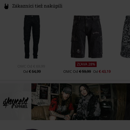
Zákazníci tiež nakúpili
ZĽAVA 28%
OMC
Od
€ 69,99
€ 64,99
OMC
Od
€ 59,99
€ 43,19
Od
Od