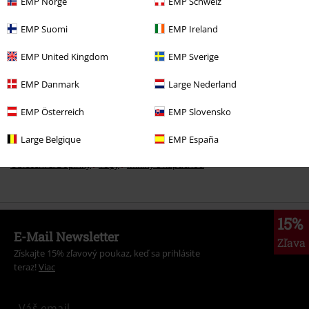
EMP Norge
EMP Schweiz
More categories. More options.
EMP Suomi
EMP Ireland
Novinky
Oblečení
Svetre
Mikiny
EMP United Kingdom
EMP Sverige
Značky
Stay Cold Apparel
EMP Danmark
Large Nederland
Témata
Streetwear oblečenie
Oblečenie
Svetre & kardigány
Mikiny
EMP Österreich
EMP Slovensko
Témata
Streetwear oblečenie
Streetwear oblečenie Muži
Large Belgique
EMP España
Oblečení & Doplnky
Topy
Mikiny s kapucňou
15%
E-Mail Newsletter
Zľava
Získajte 15% zľavový poukaz, keď sa prihlásite
teraz!
Viac