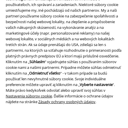
používateľoch, ich správaní a zariadeniach. Niektoré súbory cookie
umiestňujeme my, iné pochádzajú od našich partnerov. My a naši
partneri používame súbory cookie na zabezpečenie spoľahlivosti a
bezpečnosti našej webovej lokality, na zlepšenie a prispôsobenie
vašich nákupných skúseností, na vykonávanie analýz a na
marketingové účely (napr. personalizované reklamy) na našej
Právne informácie
webovej lokalite, v sociálnych médiách a na webových lokalitách
tretích strán. Ak sa údaje prenášajú do USA, zdieľajú sa len s
Podmienky
partnermi, na ktorých sa vzťahuje rozhodnutie o primeranosti podľa
platných právnych predpisov EÚ a ktorí majú príslušné osvedčenie.
Imprint
Kliknutím na „
Súhlasím
“ vyjadrujete súhlas s používaním súborov
cookie nami a našimi partnermi. Prípadne môžete súhlas odmietnuť
Ochrana osobných údajov
kliknutím na „
Odmietnuť všetko
“ - v takom prípade sa budú
používať len nevyhnutné súbory cookie. Svoje individuálne
Likvidácia odpadu a ochrana životného prostredia
preferencie môžete upraviť aj kliknutím na „
Vyberte nastavenie
“.
Máte právo kedykoľvek odvolať alebo upraviť svoj súhlas v
Nastavenia súborov cookie
. Ďalšie informácie o ochrane údajov
Vyhlásenie o zhode
nájdete na stránke
Zásady ochrany osobných údajov
.
Informácie o prístupnosti
Nastavenia súborov cookie