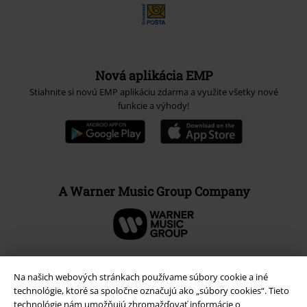
Nová aplikácia EMP
Stiahnite si novú EMP aplikáciu zdarma a využite všetky nové
funkcie a výhody!
A Warner Music Group Company
Na našich webových stránkach používame súbory cookie a iné
technológie, ktoré sa spoločne označujú ako „súbory cookies“. Tieto
technológie nám umožňujú zhromažďovať informácie o