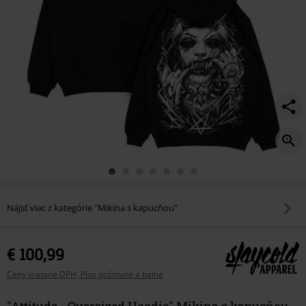
Nájsť viac z kategórie "Mikina s kapucňou"
€ 100,99
Ceny vrátane DPH, Plus poštovné a balné
"Attitude - Oversized Hoodie" Mikina s kapucňou