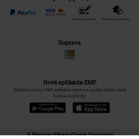
Bankový prevod
Platba na dobierku
Doprava
Nová aplikácia EMP
Stiahnite si novú EMP aplikáciu zdarma a využite všetky nové
funkcie a výhody!
A Warner Music Group Company