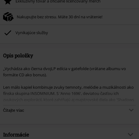
Exkluzívny tovar a oficiálne licencovaný merch
Nakupujte bez stresu. Máte 30 dní na vrátenie!
Vynikajúce služby
Opis položky
„Vychádza ako čierna dvojLP edícia v gatefolde (vrátane albumu vo
formáte CD ako bonus).
Len málo kapiel kombinuje zvuky temnoty, melódie a muzikálnosti ako
fínska skupina INSOMNIUM. S 'Anno 1696', deviatou časťou ich
zvukových explorácií, ktoré zahŕňajú aj majstrovské diela ako 'Shadows
of the Dying Sun' (2014) alebo 'Winter's Gate' (2016), INSOMNIUM
Čítajte viac
pokračujú v prepletaní trpkých zvukových vetiev, ktoré stanovujú
štandard pre budúce nočné mory. Od rozsiahlych zvukových plôch a
riedkych akordov, ktoré otvárajú album so skladbou „1696“, cez
zvukový oblak a smrtiace vrčanie skladby „White Christ“, strašidelnú
Informácie
skladbu „Godforsaken“, chytľavosť skladby „Lilian“ a epickú záverečnú