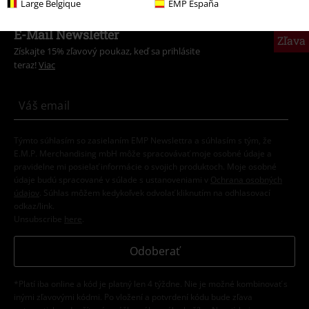
Large Belgique
EMP España
15%
E-Mail Newsletter
Zľava
Získajte 15% zľavový poukaz, keď sa prihlásite
teraz!
Viac
Týmto súhlasím so zasielaním EMP Newslettra a súhlasím s tým, že
E.M.P. Merchandising mbH môže spracovávať moje osobné údaje a
pravidelne mi posielať informácie o svojich produktoch. Moje osobné
údaje budú spracované v súlade s ustanoveniami v
Ochrana osobných
údajov
. Súhlas môžem kedykoľvek odvolať kliknutím na odhlasovací
odkaz/link.
Unsubscribe
here
.
Odoberať
*Platí iba online a kód je platný len 4 týždne. Nie je možné kombinovať s
inými zľavovými kódmi. Po vložení a potvrdení kódu bude zľava
automaticky odpočítaná z vášho nákupného košíka. Nevzťahuje sa na