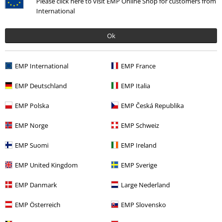
Please click here to visit EMP Online Shop for customers from
International
Ok
EMP International
EMP France
EMP Deutschland
EMP Italia
EMP Polska
EMP Česká Republika
More categories. More options.
EMP Norge
EMP Schweiz
Merch kapiel
Média
LP
EMP Suomi
EMP Ireland
Merch kapiel
Žáner
Melodic Death Metal
EMP United Kingdom
EMP Sverige
Výpredaj %
Média
Vinyl
EMP Danmark
Large Nederland
Merch kapiel
Top Bands
Insomnium
EMP Österreich
EMP Slovensko