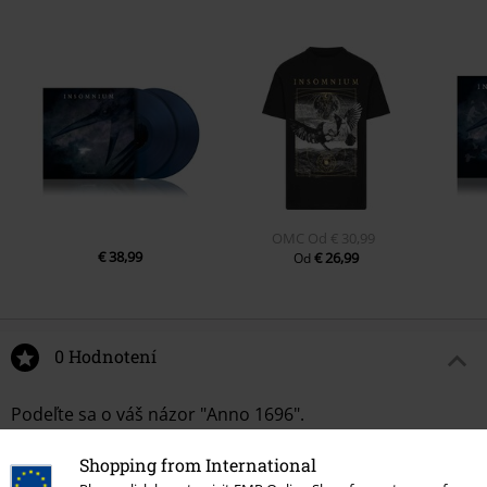
OMC
Od
€ 30,99
€ 38,99
€ 26,99
Od
0 Hodnotení
Podeľte sa o váš názor "Anno 1696".
Napísať hodnotenie
Shopping from International