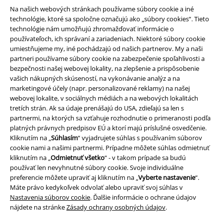
Na našich webových stránkach používame súbory cookie a iné
technológie, ktoré sa spoločne označujú ako „súbory cookies“. Tieto
technológie nám umožňujú zhromažďovať informácie o
používateľoch, ich správaní a zariadeniach. Niektoré súbory cookie
umiestňujeme my, iné pochádzajú od našich partnerov. My a naši
partneri používame súbory cookie na zabezpečenie spoľahlivosti a
bezpečnosti našej webovej lokality, na zlepšenie a prispôsobenie
vašich nákupných skúseností, na vykonávanie analýz a na
marketingové účely (napr. personalizované reklamy) na našej
webovej lokalite, v sociálnych médiách a na webových lokalitách
tretích strán. Ak sa údaje prenášajú do USA, zdieľajú sa len s
partnermi, na ktorých sa vzťahuje rozhodnutie o primeranosti podľa
platných právnych predpisov EÚ a ktorí majú príslušné osvedčenie.
Právne informácie
Kliknutím na „
Súhlasím
“ vyjadrujete súhlas s používaním súborov
cookie nami a našimi partnermi. Prípadne môžete súhlas odmietnuť
Podmienky
kliknutím na „
Odmietnuť všetko
“ - v takom prípade sa budú
používať len nevyhnutné súbory cookie. Svoje individuálne
Imprint
preferencie môžete upraviť aj kliknutím na „
Vyberte nastavenie
“.
Máte právo kedykoľvek odvolať alebo upraviť svoj súhlas v
Ochrana osobných údajov
Nastavenia súborov cookie
. Ďalšie informácie o ochrane údajov
nájdete na stránke
Zásady ochrany osobných údajov
.
Likvidácia odpadu a ochrana životného prostredia