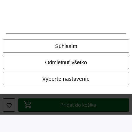
Vyhlásenie o zhode
Informácie o prístupnosti
Nastavenia súborov cookie
Súhlasím
Odstúpenie od zmluvy
Odmietnuť všetko
Všetky ceny sú vrátane DPH, bez poštovného a
balného
© 1986-2026 EMP Merchandising
Vyberte nastavenie
Naše online obchody
Pridať do košíka
EMP International
EMP France