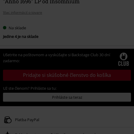
"Anno 1696" LP od Insomnium
Viac informácií o tovare
Na sklade
Jedine 4 je na sklade
Ušetrite na poštovnom a vyskúšajte si Backstage Club 30 dní
zadarmo:
Pridajte si skúšobné členstvo do košíka
Už ste členom? Prihláste sa tu:
Prihláste sa teraz
Platba PayPal