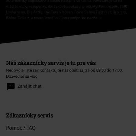
médiá, knihy, vstupenky, darčekové poukazy, produkty: Rammstein, (Till)
Lindemann, Die Ärzte, Die Toten Hosen, Feine Sahne Fischfilet, Broilers,
Böhse Onkelz, a tovar, ktorého kúpou podporíte nadáciu.
Náš zákaznícky servis je tu pre vás
Nedovolali ste sa? Kontaktujte nás opäť: zajtra od 09:00 do 17:00.
Dozvedieť sa viac
Zahájiť chat
Zákaznícky servis
Pomoc / FAQ