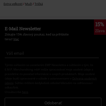
Extra veľkosti
Muži
Tričká
15%
E-Mail Newsletter
Zľava
Získajte 15% zľavový poukaz, keď sa prihlásite
teraz!
Viac
Týmto súhlasím so zasielaním EMP Newslettra a súhlasím s tým, že
E.M.P. Merchandising mbH môže spracovávať moje osobné údaje a
pravidelne mi posielať informácie o svojich produktoch. Moje osobné
údaje budú spracované v súlade s ustanoveniami v
Ochrana osobných
údajov
. Súhlas môžem kedykoľvek odvolať kliknutím na odhlasovací
odkaz/link.
Unsubscribe
here
.
Odoberať