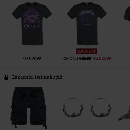
Weight/Grammage - T-Shirts
Basic tričko (cca 155 g/m2) -
Farba
Netherlands
charcoal
Lightweight
compliance@24hour-ar.com
ZĽAVA 25%
€ 32,99
Od
OMC
Od
€ 35,00
€ 25,99
Od
Zákazníci tiež nakúpili