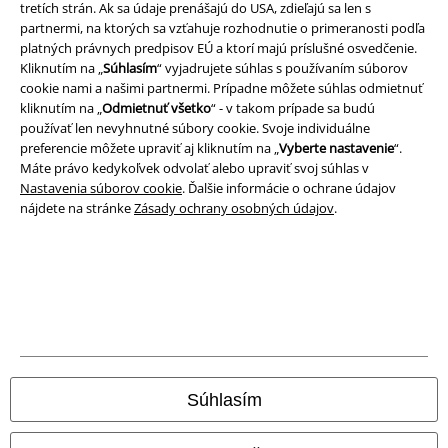
tretích strán. Ak sa údaje prenášajú do USA, zdieľajú sa len s
partnermi, na ktorých sa vzťahuje rozhodnutie o primeranosti podľa
platných právnych predpisov EÚ a ktorí majú príslušné osvedčenie.
A Warner Music Group Company
Kliknutím na „
Súhlasím
“ vyjadrujete súhlas s používaním súborov
cookie nami a našimi partnermi. Prípadne môžete súhlas odmietnuť
kliknutím na „
Odmietnuť všetko
“ - v takom prípade sa budú
používať len nevyhnutné súbory cookie. Svoje individuálne
preferencie môžete upraviť aj kliknutím na „
Vyberte nastavenie
“.
Máte právo kedykoľvek odvolať alebo upraviť svoj súhlas v
Nastavenia súborov cookie
. Ďalšie informácie o ochrane údajov
nájdete na stránke
Zásady ochrany osobných údajov
.
Právne informácie
Podmienky
Súhlasím
Imprint