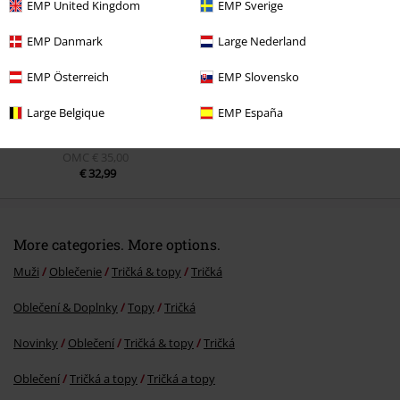
EMP United Kingdom
EMP Sverige
EMP Danmark
Large Nederland
EMP Österreich
EMP Slovensko
Large Belgique
EMP España
OMC
€ 35,00
€ 32,99
More categories. More options.
Muži
Oblečenie
Tričká & topy
Tričká
Oblečení & Doplnky
Topy
Tričká
Novinky
Oblečení
Tričká & topy
Tričká
Oblečení
Tričká a topy
Tričká a topy