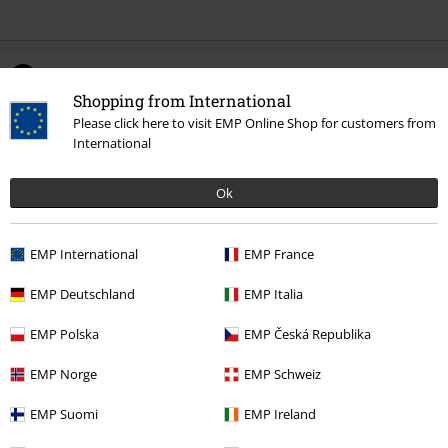
0 Hodnotení
Shopping from International
Please click here to visit EMP Online Shop for customers from
Podeľte sa o váš názor "Amplified Collection - Royal
International
Crest".
Napísať hodnotenie
Ok
EMP International
EMP France
EMP Deutschland
EMP Italia
EMP Polska
EMP Česká Republika
EMP Norge
EMP Schweiz
EMP Suomi
EMP Ireland
Naposledy navštívené