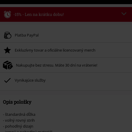
-15% - Len na krátku dobu!
Kód poukazu
WEEKEND
Kopírovať kód
Platné do 8/9/26
Platba PayPal
Minimálna hodnota objednávky 49,99 €.
Exkluzívny tovar a oficiálne licencovaný merch
Po zadaní kódu v košíku, sa zľava uplatní automaticky.
Nemožno kombinovať s inými akciovými kódmi. Zľava sa nevzťahuje na:
Nakupujte bez stresu. Máte 30 dní na vrátenie!
knihy, médiá, vstupenky, Rammstein, (Till) Lindemann, Böhse Onkelz,
Broilers, Die Ärzte, Die Toten Hosen, Metality, darčekové poukazy a položky,
ktorých kúpou podporíte nadáciu.
Vynikajúce služby
Opis položky
- štandardná dĺžka
- voľný rovný strih
- pohodlný dizajn