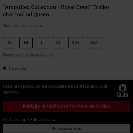
"Amplified Collection - Royal Crest" Tričko
charcoal od Queen
Viac informácií o tovare
Vyberte
S
M
L
XL
XXL
3XL
si
Rozmerová a veľkostná tabuľka
veľkosť
Na sklade
Ušetrite na poštovnom a vyskúšajte si Backstage Club 30 dní
zadarmo:
Pridajte si skúšobné členstvo do košíka
Už ste členom? Prihláste sa tu:
Prihláste sa teraz