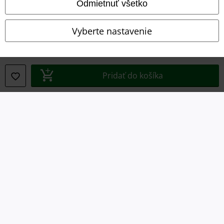
Odmietnuť všetko
Ochrana osobných údajov
Vyberte nastavenie
Likvidácia odpadu a ochrana životného prostredia
Vyhlásenie o zhode
Pridať do košíka
Informácie o prístupnosti
Nastavenia súborov cookie
Odstúpenie od zmluvy
Všetky ceny sú vrátane DPH, bez poštovného a
balného
© 1986-2026 EMP Merchandising
Naše online obchody