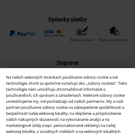
Spôsoby platby
Bankový prevod
Platba na dobierku
Doprava
Na našich webových stránkach používame súbory cookie a iné
technológie, ktoré sa spoločne označujú ako „súbory cookies“. Tieto
technológie nám umožňujú zhromažďovať informácie o
používateľoch, ich správaní a zariadeniach. Niektoré súbory cookie
Nová aplikácia EMP
umiestňujeme my, iné pochádzajú od našich partnerov. My a naši
partneri používame súbory cookie na zabezpečenie spoľahlivosti a
Stiahnite si novú EMP aplikáciu zdarma a využite všetky nové
bezpečnosti našej webovej lokality, na zlepšenie a prispôsobenie
funkcie a výhody!
vašich nákupných skúseností, na vykonávanie analýz a na
marketingové účely (napr. personalizované reklamy) na našej
webovej lokalite, v sociálnych médiách a na webových lokalitách