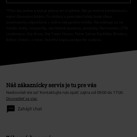
*Platí iba online a kód je platný len 4 týždne. Nie je možné kombinovať s
inými zľavovými kódmi. Po vložení a potvrdení kódu bude zľava
automaticky odpočítaná z vášho nákupného košíka. Nevzťahuje sa na
médiá, knihy, vstupenky, darčekové poukazy, produkty: Rammstein, (Till)
Lindemann, Die Ärzte, Die Toten Hosen, Feine Sahne Fischfilet, Broilers,
Böhse Onkelz, a tovar, ktorého kúpou podporíte nadáciu.
Náš zákaznícky servis je tu pre vás
Nedovolali ste sa? Kontaktujte nás opäť: zajtra od 09:00 do 17:00.
Dozvedieť sa viac
Zahájiť chat