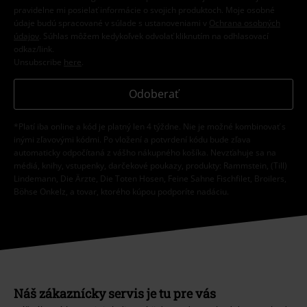
pravidelne mi posielať informácie o svojich produktoch. Moje osobné
údaje budú spracované v súlade s ustanoveniami v
Ochrana osobných
údajov
. Súhlas môžem kedykoľvek odvolať kliknutím na odhlasovací
odkaz/link.
Unsubscribe
here
.
Odoberať
*Platí iba online a kód je platný len 4 týždne. Nie je možné kombinovať s
inými zľavovými kódmi. Po vložení a potvrdení kódu bude zľava
automaticky odpočítaná z vášho nákupného košíka. Nevzťahuje sa na
médiá, knihy, vstupenky, darčekové poukazy, produkty: Rammstein, (Till)
Lindemann, Die Ärzte, Die Toten Hosen, Feine Sahne Fischfilet, Broilers,
Böhse Onkelz, a tovar, ktorého kúpou podporíte nadáciu.
Náš zákaznícky servis je tu pre vás