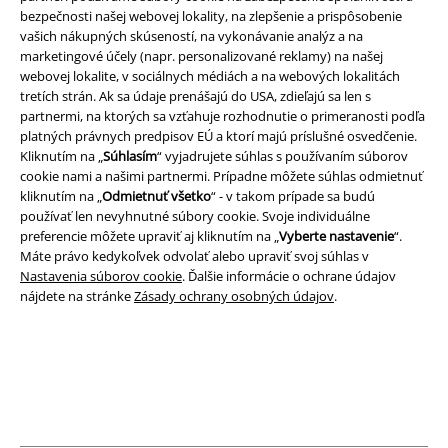
bezpečnosti našej webovej lokality, na zlepšenie a prispôsobenie
vašich nákupných skúseností, na vykonávanie analýz a na
Právne informácie
marketingové účely (napr. personalizované reklamy) na našej
webovej lokalite, v sociálnych médiách a na webových lokalitách
Podmienky
tretích strán. Ak sa údaje prenášajú do USA, zdieľajú sa len s
partnermi, na ktorých sa vzťahuje rozhodnutie o primeranosti podľa
Imprint
platných právnych predpisov EÚ a ktorí majú príslušné osvedčenie.
Kliknutím na „
Súhlasím
“ vyjadrujete súhlas s používaním súborov
Ochrana osobných údajov
cookie nami a našimi partnermi. Prípadne môžete súhlas odmietnuť
kliknutím na „
Odmietnuť všetko
“ - v takom prípade sa budú
používať len nevyhnutné súbory cookie. Svoje individuálne
Likvidácia odpadu a ochrana životného prostredia
preferencie môžete upraviť aj kliknutím na „
Vyberte nastavenie
“.
Máte právo kedykoľvek odvolať alebo upraviť svoj súhlas v
Vyhlásenie o zhode
Nastavenia súborov cookie
. Ďalšie informácie o ochrane údajov
nájdete na stránke
Zásady ochrany osobných údajov
.
Informácie o prístupnosti
Nastavenia súborov cookie
Odstúpenie od zmluvy
Všetky ceny sú vrátane DPH, bez poštovného a
balného