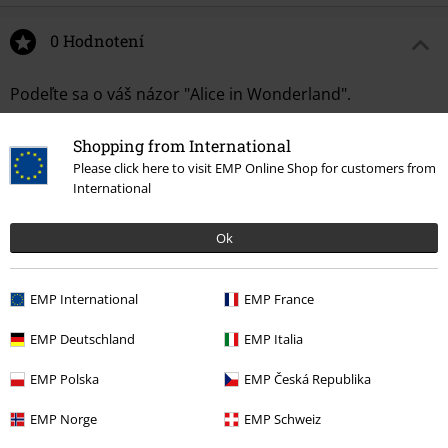
0 Hodnotení
Podeľte sa o váš názor "Alice in Wonderland".
Napísať hodnotenie
Shopping from International
Please click here to visit EMP Online Shop for customers from
International
Ok
EMP International
EMP France
EMP Deutschland
EMP Italia
EMP Polska
EMP Česká Republika
More categories. More options.
EMP Norge
EMP Schweiz
Extra veľkosti
Ženy
Tričká