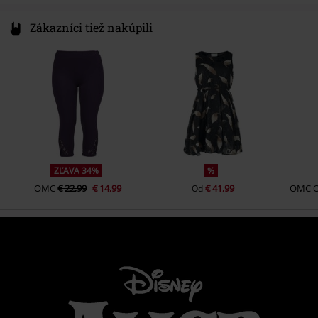
Zákazníci tiež nakúpili
ZĽAVA 34%
%
OMC
€ 22,99
€ 14,99
€ 41,99
OMC
Od