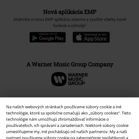
Nová aplikácia EMP
Stiahnite si novú EMP aplikáciu zdarma a využite všetky nové
funkcie a výhody!
A Warner Music Group Company
Na našich webových stránkach používame súbory cookie a iné
technológie, ktoré sa spoločne označujú ako „súbory cookies“. Tieto
technológie nám umožňujú zhromažďovať informácie o
používateľoch, ich správaní a zariadeniach. Niektoré súbory cookie
umiestňujeme my, iné pochádzajú od našich partnerov. My a naši
partneri používame súbory cookie na zabezpečenie spoľahlivosti a